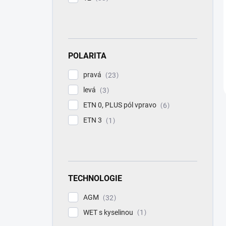
POLARITA
pravá
23
levá
3
ETN 0, PLUS pól vpravo
6
ETN 3
1
TECHNOLOGIE
AGM
32
WET s kyselinou
1