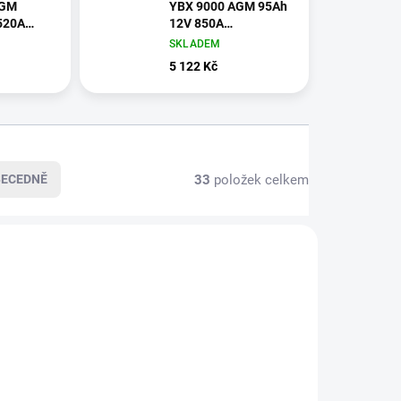
AGM
YBX 9000 AGM 95Ah
12V 850A
393x175x190 L6
353x175x190 L5
SKLADEM
5 122 Kč
33
položek celkem
BECEDNĚ