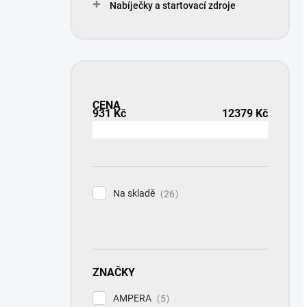
Nabíječky a startovací zdroje
CENA
931
Kč
12379
Kč
Na skladě
26
ZNAČKY
AMPERA
5