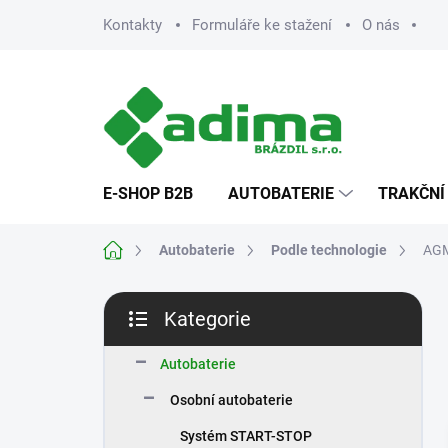
Přejít
Kontakty
Formuláře ke stažení
O nás
na
obsah
E-SHOP B2B
AUTOBATERIE
TRAKČNÍ
Domů
Autobaterie
Podle technologie
AG
P
Kategorie
o
Přeskočit
s
kategorie
t
Autobaterie
r
Osobní autobaterie
a
n
Systém START-STOP