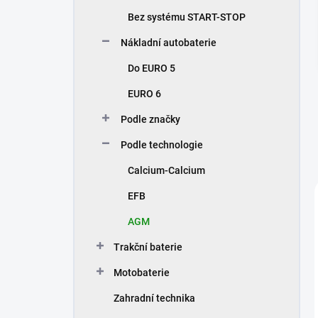
n
Bez systému START-STOP
í
p
Nákladní autobaterie
a
n
Do EURO 5
e
EURO 6
l
Podle značky
Podle technologie
Calcium-Calcium
EFB
AGM
Trakční baterie
Motobaterie
Zahradní technika