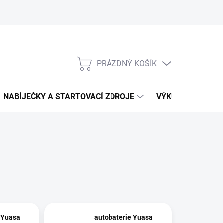
PRÁZDNÝ KOŠÍK
NÁKUPNÍ
KOŠÍK
NABÍJEČKY A STARTOVACÍ ZDROJE
VÝKUP AUTOBATE
 Yuasa
autobaterie Yuasa