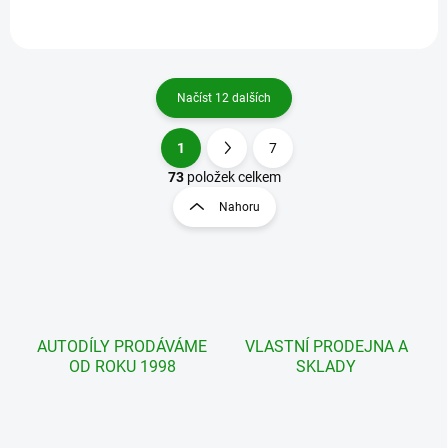
Načíst 12 dalších
1
7
O
S
v
t
73
položek celkem
l
r
Nahoru
á
á
d
n
a
k
c
o
í
p
v
r
á
v
AUTODÍLY PRODÁVÁME
VLASTNÍ PRODEJNA A
n
k
OD ROKU 1998
SKLADY
í
y
v
ý
p