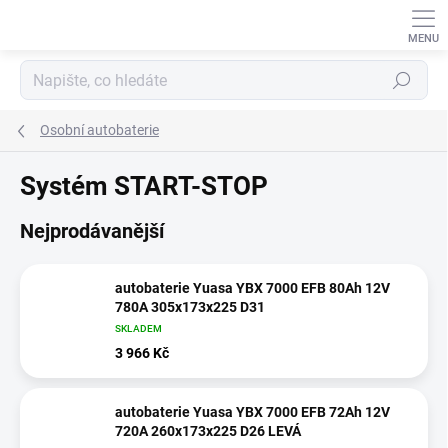
Přejít
na
obsah
Hledat
Osobní autobaterie
Systém START-STOP
Nejprodávanější
autobaterie Yuasa YBX 7000 EFB 80Ah 12V
780A 305x173x225 D31
SKLADEM
3 966 Kč
autobaterie Yuasa YBX 7000 EFB 72Ah 12V
720A 260x173x225 D26 LEVÁ