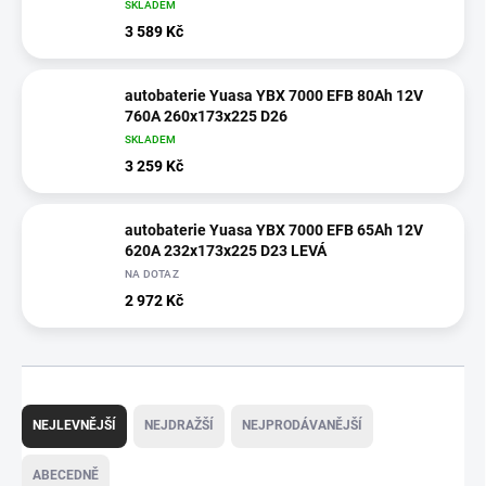
SKLADEM
3 589 Kč
autobaterie Yuasa YBX 7000 EFB 80Ah 12V
760A 260x173x225 D26
SKLADEM
3 259 Kč
autobaterie Yuasa YBX 7000 EFB 65Ah 12V
620A 232x173x225 D23 LEVÁ
NA DOTAZ
2 972 Kč
Ř
a
NEJLEVNĚJŠÍ
NEJDRAŽŠÍ
NEJPRODÁVANĚJŠÍ
z
e
ABECEDNĚ