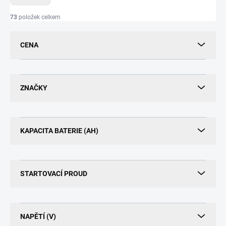
n
í
73
položek celkem
p
r
CENA
o
d
u
k
ZNAČKY
t
ů
KAPACITA BATERIE (AH)
STARTOVACÍ PROUD
NAPĚTÍ (V)