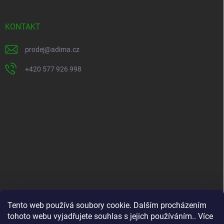
p
a
t
KONTAKT
í
prodej
@
adima.cz
+420 577 926 998
INFORMACE PRO VÁS
Tento web používá soubory cookie. Dalším procházením
tohoto webu vyjadřujete souhlas s jejich používáním.. Více
Kontakty