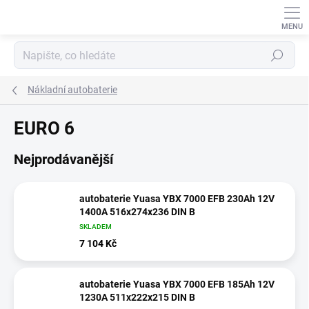
Přejít
na
obsah
Hledat
Nákladní autobaterie
EURO 6
Nejprodávanější
autobaterie Yuasa YBX 7000 EFB 230Ah 12V
1400A 516x274x236 DIN B
SKLADEM
7 104 Kč
autobaterie Yuasa YBX 7000 EFB 185Ah 12V
1230A 511x222x215 DIN B