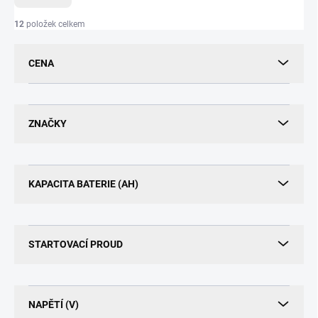
n
í
12
položek celkem
p
r
CENA
o
d
u
k
ZNAČKY
t
ů
KAPACITA BATERIE (AH)
STARTOVACÍ PROUD
NAPĚTÍ (V)