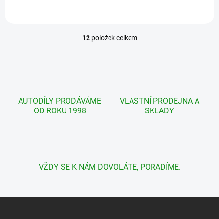
12
položek celkem
O
v
l
á
d
a
c
AUTODÍLY PRODÁVÁME
VLASTNÍ PRODEJNA A
í
OD ROKU 1998
SKLADY
p
r
v
k
y
v
VŽDY SE K NÁM DOVOLÁTE, PORADÍME.
ý
p
i
s
Z
u
á