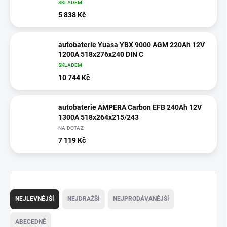
SKLADEM
5 838 Kč
autobaterie Yuasa YBX 9000 AGM 220Ah 12V
1200A 518x276x240 DIN C
SKLADEM
10 744 Kč
autobaterie AMPERA Carbon EFB 240Ah 12V
1300A 518x264x215/243
NA DOTAZ
7 119 Kč
Ř
a
NEJLEVNĚJŠÍ
NEJDRAŽŠÍ
NEJPRODÁVANĚJŠÍ
z
e
ABECEDNĚ