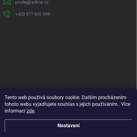
prodej
@
adima.cz
+420 577 926 998
INFORMACE PRO VÁS
Tento web používá soubory cookie. Dalším procházením
tohoto webu vyjadřujete souhlas s jejich používáním.. Více
Kontakty
informací
zde
.
Formuláře ke stažení
O nás
Nastavení