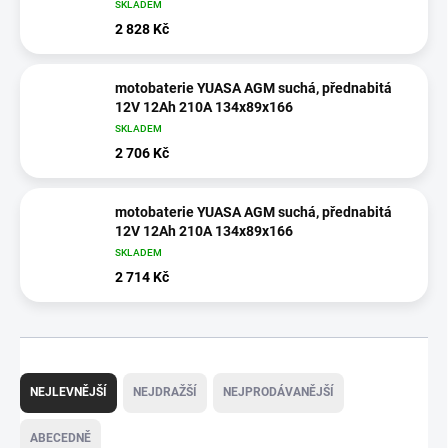
SKLADEM
2 828 Kč
motobaterie YUASA AGM suchá, přednabitá
12V 12Ah 210A 134x89x166
SKLADEM
2 706 Kč
motobaterie YUASA AGM suchá, přednabitá
12V 12Ah 210A 134x89x166
SKLADEM
2 714 Kč
Ř
a
NEJLEVNĚJŠÍ
NEJDRAŽŠÍ
NEJPRODÁVANĚJŠÍ
z
e
ABECEDNĚ