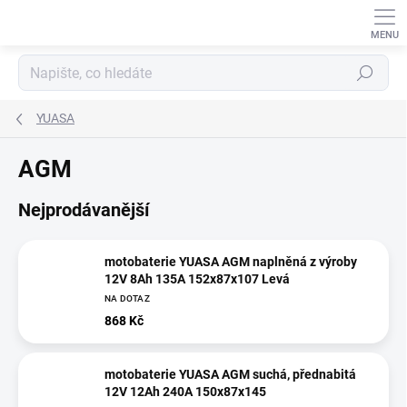
Přejít
na
obsah
Hledat
YUASA
AGM
Nejprodávanější
motobaterie YUASA AGM naplněná z výroby
12V 8Ah 135A 152x87x107 Levá
NA DOTAZ
868 Kč
motobaterie YUASA AGM suchá, přednabitá
12V 12Ah 240A 150x87x145