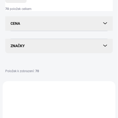
n
í
70
položek celkem
p
r
CENA
o
d
u
k
ZNAČKY
t
ů
Položek k zobrazení:
70
V
ý
p
i
s
p