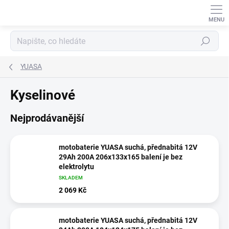
Přejít
na
obsah
Hledat
YUASA
Kyselinové
Nejprodávanější
motobaterie YUASA suchá, přednabitá 12V
29Ah 200A 206x133x165 balení je bez
elektrolytu
SKLADEM
2 069 Kč
motobaterie YUASA suchá, přednabitá 12V