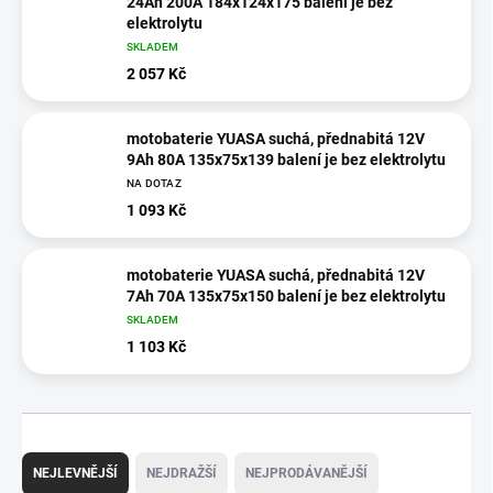
24Ah 200A 184x124x175 balení je bez
elektrolytu
SKLADEM
2 057 Kč
motobaterie YUASA suchá, přednabitá 12V
9Ah 80A 135x75x139 balení je bez elektrolytu
NA DOTAZ
1 093 Kč
motobaterie YUASA suchá, přednabitá 12V
7Ah 70A 135x75x150 balení je bez elektrolytu
SKLADEM
1 103 Kč
Ř
a
NEJLEVNĚJŠÍ
NEJDRAŽŠÍ
NEJPRODÁVANĚJŠÍ