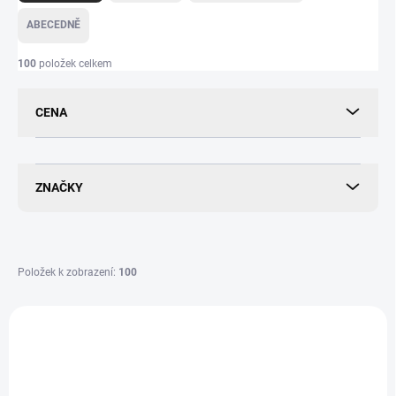
z
e
ABECEDNĚ
n
í
100
položek celkem
p
r
CENA
o
d
u
k
ZNAČKY
t
ů
Položek k zobrazení:
100
V
ý
p
i
s