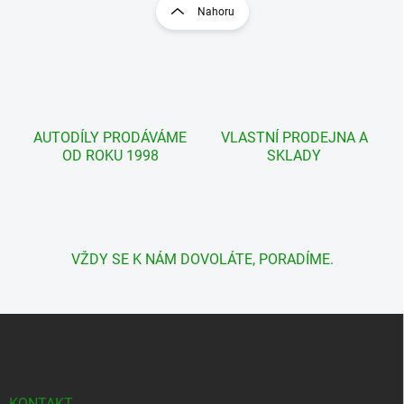
r
Nahoru
á
á
d
n
a
k
c
o
í
p
v
r
á
v
AUTODÍLY PRODÁVÁME
VLASTNÍ PRODEJNA A
n
k
OD ROKU 1998
SKLADY
í
y
v
ý
p
i
s
VŽDY SE K NÁM DOVOLÁTE, PORADÍME.
u
Z
á
p
a
t
KONTAKT