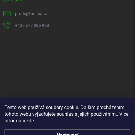
í
prodej
@
adima.cz
+420 577 926 998
INFORMACE PRO VÁS
Tento web používá soubory cookie. Dalším procházením
tohoto webu vyjadřujete souhlas s jejich používáním.. Více
Kontakty
informací
zde
.
Formuláře ke stažení
O nás