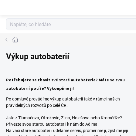
Přejít
na
obsah
Domů
Výkup autobaterií
Potřebujete se zbavit své staré autobaterie? Máte se svou
autobaterií potíže? Vykoupíme ji!
Po domluvě provádíme výkup autobaterií také v rámci našich
pravidelných rozvozů po celé ČR.
Jste z Tlumačova, Otrokovic, Zlína, Holešova nebo Kroměříže?
Přivezte svou starou autobaterii k nám do Adima.
Na vaší staré autobaterii uděláme servis, proměříme ji, zjistíme její