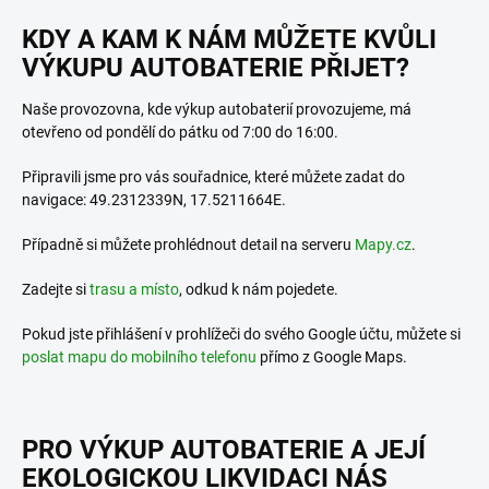
KDY A KAM K NÁM MŮŽETE KVŮLI
VÝKUPU AUTOBATERIE PŘIJET?
Naše provozovna, kde výkup autobaterií provozujeme, má
otevřeno od pondělí do pátku od 7:00 do 16:00.
Připravili jsme pro vás souřadnice, které můžete zadat do
navigace: 49.2312339N, 17.5211664E.
Případně si můžete prohlédnout detail na serveru
Mapy.cz
.
Zadejte si
trasu a místo
, odkud k nám pojedete.
Pokud jste přihlášení v prohlížeči do svého Google účtu, můžete si
poslat mapu do mobilního telefonu
přímo z Google Maps.
PRO VÝKUP AUTOBATERIE A JEJÍ
EKOLOGICKOU LIKVIDACI NÁS