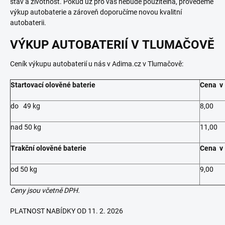
stav a životnost. Pokud už pro vás nebude použitelná, provedeme
výkup autobaterie a zároveň doporučíme novou kvalitní
autobaterii.
VÝKUP AUTOBATERIÍ V TLUMAČOVĚ
Ceník výkupu autobaterií u nás v Adima.cz v Tlumačově:
Startovací olověné baterie
Cena v 
do 49 kg
8,00
nad 50 kg
11,00
Trakční olověné baterie
Cena v 
od 50 kg
9,00
Ceny jsou včetně DPH.
PLATNOST NABÍDKY OD 11. 2. 2026