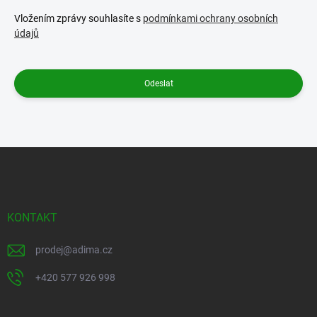
Vložením zprávy souhlasíte s
podmínkami ochrany osobních
údajů
Odeslat
Z
á
p
a
t
KONTAKT
í
prodej
@
adima.cz
+420 577 926 998