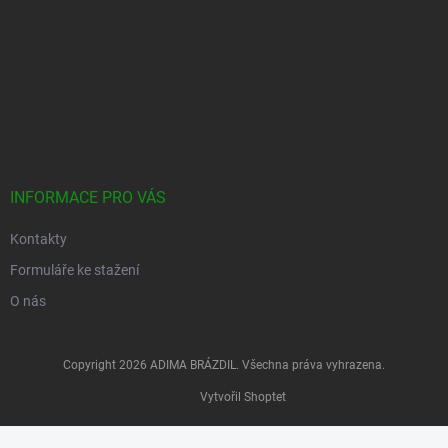
INFORMACE PRO VÁS
Kontakty
Formuláře ke stažení
O nás
Copyright 2026
ADIMA BRÁZDIL
. Všechna práva vyhrazena.
Vytvořil Shoptet