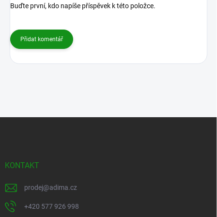
Buďte první, kdo napíše příspěvek k této položce.
Přidat komentář
Z
á
p
a
t
KONTAKT
í
prodej
@
adima.cz
+420 577 926 998