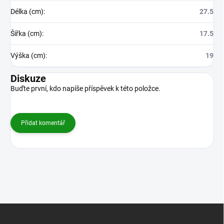
Délka (cm)
:
27.5
Šířka (cm)
:
17.5
Výška (cm)
:
19
Diskuze
Buďte první, kdo napíše příspěvek k této položce.
Přidat komentář
Z
á