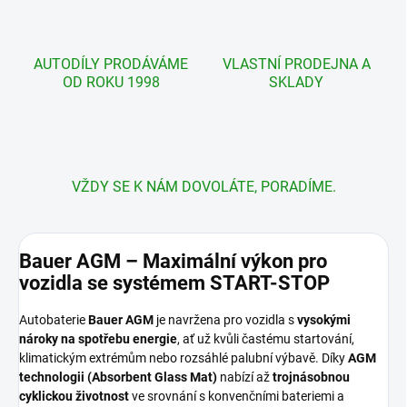
AUTODÍLY PRODÁVÁME
VLASTNÍ PRODEJNA A
OD ROKU 1998
SKLADY
VŽDY SE K NÁM DOVOLÁTE, PORADÍME.
Bauer AGM – Maximální výkon pro
vozidla se systémem START-STOP
Autobaterie
Bauer AGM
je navržena pro vozidla s
vysokými
nároky na spotřebu energie
, ať už kvůli častému startování,
klimatickým extrémům nebo rozsáhlé palubní výbavě. Díky
AGM
technologii (Absorbent Glass Mat)
nabízí až
trojnásobnou
cyklickou životnost
ve srovnání s konvenčními bateriemi a