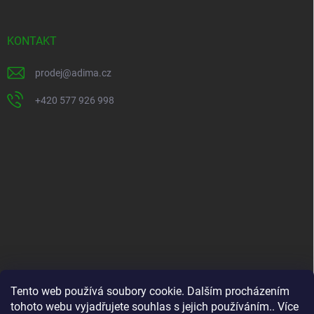
p
a
t
KONTAKT
í
prodej
@
adima.cz
+420 577 926 998
INFORMACE PRO VÁS
Tento web používá soubory cookie. Dalším procházením
tohoto webu vyjadřujete souhlas s jejich používáním.. Více
Kontakty