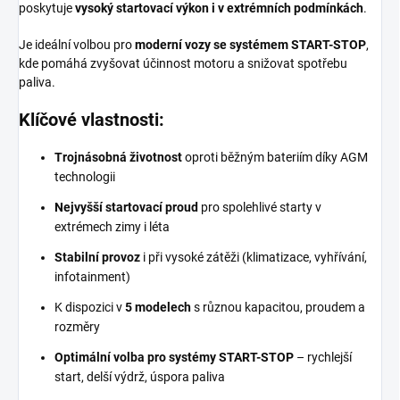
poskytuje
vysoký startovací výkon i v extrémních podmínkách
.
Je ideální volbou pro
moderní vozy se systémem START-STOP
,
kde pomáhá zvyšovat účinnost motoru a snižovat spotřebu
paliva.
Klíčové vlastnosti:
Trojnásobná životnost
oproti běžným bateriím díky AGM
technologii
Nejvyšší startovací proud
pro spolehlivé starty v
extrémech zimy i léta
Stabilní provoz
i při vysoké zátěži (klimatizace, vyhřívání,
infotainment)
K dispozici v
5 modelech
s různou kapacitou, proudem a
rozměry
Optimální volba pro systémy START-STOP
– rychlejší
start, delší výdrž, úspora paliva