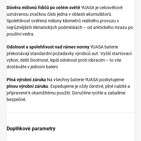
Důvěra milionů řidičů po celém světě
YUASA je celosvětově
uznávanou značkou číslo jedna v oblasti akumulátorů.
Spolehlivost ověřená miliony kilometrů reálného provozu v
nejrůznějších klimatických podmínkách – od arktického mrazu po
pouštní vedra.
Odolnost a spolehlivost nad rámec normy
YUASA baterie
překonávají standardní požadavky výrobců aut. Vyšší startovací
výkon, delší životnost, lepší odolnost proti vibracím – to vše
dostáváte v jednom balení.
Plná výrobní záruka
Na všechny baterie YUASA poskytujeme
plnou výrobní záruku
. Expedujeme je vždy čerstvé, plně nabité a
připravené k okamžitému použití. Doručíme rychle a zabalíme
bezpečně.
Doplňkové parametry