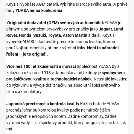
Když si vybíráte AGM baterii, vybíráte si srdce svého auta. A právě
tady
YUASA nemá konkurenci
.
Originální dodavatel (OEM) světových automobilek
YUASA je
přímým dodavatelem prvovýbavy pro značky jako
Jaguar, Land
Rover, Honda, Suzuki, Toyota, Aston Martin
a další. Když si
vyberete YUASU, dostáváte přesně tu samou kvalitu, kterou
používají automobilky přímo z výrobní linky.
Není to náhradní
řešení – je to originál.
Více než 100 let zkušeností a inovací
Společnost YUASA byla
založena už v roce 1918 v Japonsku a od té doby je
synonymem
pro špičkovou kvalitu a technologický náskok
. Neustálé investice
do výzkumu a vývoje drží značku na absolutní špici světového
trhu s akumulátory.
Japonská preciznost a kontrola kvality
Každá baterie YUASA
prochází přísnou kontrolou kvality podle nejnáročnějších
japonských a evropských norem. Žádné kompromisy, žádné
výrobní vady – jen špičkový produkt, který funguje přesně tak, jak
má.