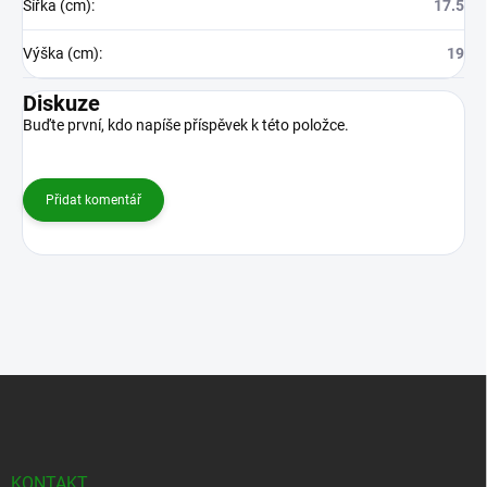
Šířka (cm)
:
17.5
Výška (cm)
:
19
Diskuze
Buďte první, kdo napíše příspěvek k této položce.
Přidat komentář
Z
á
p
a
t
KONTAKT