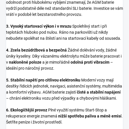
odolnost proti hlubokému vybíjení znamenají, že AGM baterie
vydrží podstatně déle než standardní SLI baterie. Investice se vám
vrátí v podobě let bezstarostného provozu.
3. Vysoký startovací výkon i v mrazu
Spolehlivý start i při
teplotách hluboko pod nulou. Ráno na parkovišti už nikdy
nebudete spoléhat na štěstí ani na startovací kabely od souseda.
4. Zcela bezúdržbová a bezpečná
Žádné dolévání vody, žádné
úniky kyseliny. Díky vázanému elektrolytu může baterie pracovat i
v
nakloněné poloze
a je mimořádně
odolná proti vibracím
–
ideální pro náročný provoz.
5. Stabilní napětí pro citlivou elektroniku
Moderní vozy mají
desítky řídicích jednotek, navigaci, asistenční systémy, multimédia
a komfortní výbavu. AGM baterie zajistí
čisté a stabilní napájení
– chrání elektroniku vozu před výpadky a chybovými hláškami.
6. Ekologičtější provoz
Plné využití systému Start-Stop a
rekuperace energie znamená
nižší spotřebu paliva a méně emisí
.
Šetříte peníze i životní prostředí.