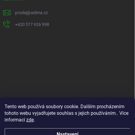
í
prodej
@
adima.cz
+420 577 926 998
INFORMACE PRO VÁS
Tento web používá soubory cookie. Dalším procházením
tohoto webu vyjadřujete souhlas s jejich používáním.. Více
Kontakty
informací
zde
.
Formuláře ke stažení
O nás
Nastavení