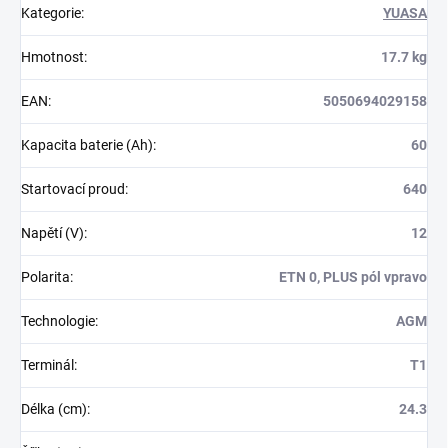
Kategorie
:
YUASA
Hmotnost
:
17.7 kg
EAN
:
5050694029158
Kapacita baterie (Ah)
:
60
Startovací proud
:
640
Napětí (V)
:
12
Polarita
:
ETN 0, PLUS pól vpravo
Technologie
:
AGM
Terminál
:
T1
Délka (cm)
:
24.3