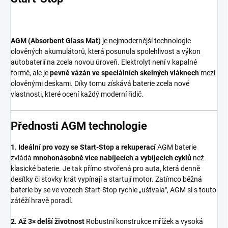
AGM (Absorbent Glass Mat)
je nejmodernější technologie
olověných akumulátorů, která posunula spolehlivost a výkon
autobaterií na zcela novou úroveň. Elektrolyt není v kapalné
formě, ale je
pevně vázán ve speciálních skelných vláknech
mezi
olověnými deskami. Díky tomu získává baterie zcela nové
vlastnosti, které ocení každý moderní řidič.
Přednosti AGM technologie
1. Ideální pro vozy se Start-Stop a rekuperací
AGM baterie
zvládá
mnohonásobně více nabíjecích a vybíjecích cyklů
než
klasické baterie. Je tak přímo stvořená pro auta, která denně
desítky či stovky krát vypínají a startují motor. Zatímco běžná
baterie by se ve vozech Start-Stop rychle „uštvala", AGM si s touto
zátěží hravě poradí.
2. Až 3× delší životnost
Robustní konstrukce mřížek a vysoká