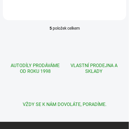
5
položek celkem
O
v
l
á
d
a
c
AUTODÍLY PRODÁVÁME
VLASTNÍ PRODEJNA A
í
OD ROKU 1998
SKLADY
p
r
v
k
y
v
VŽDY SE K NÁM DOVOLÁTE, PORADÍME.
ý
p
i
s
Z