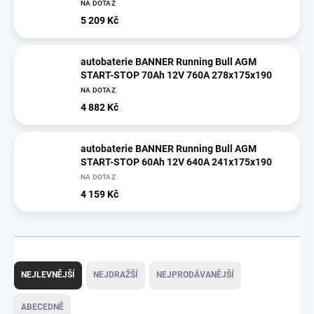
NA DOTAZ
5 209 Kč
autobaterie BANNER Running Bull AGM
START-STOP 70Ah 12V 760A 278x175x190
NA DOTAZ
4 882 Kč
autobaterie BANNER Running Bull AGM
START-STOP 60Ah 12V 640A 241x175x190
NA DOTAZ
4 159 Kč
Ř
a
NEJLEVNĚJŠÍ
NEJDRAŽŠÍ
NEJPRODÁVANĚJŠÍ
z
e
ABECEDNĚ