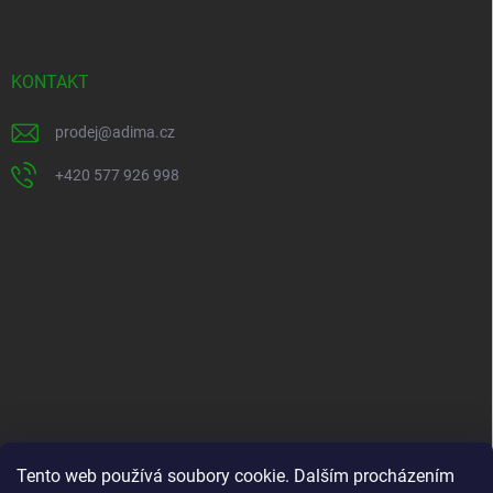
u
á
p
a
t
KONTAKT
í
prodej
@
adima.cz
+420 577 926 998
INFORMACE PRO VÁS
Tento web používá soubory cookie. Dalším procházením