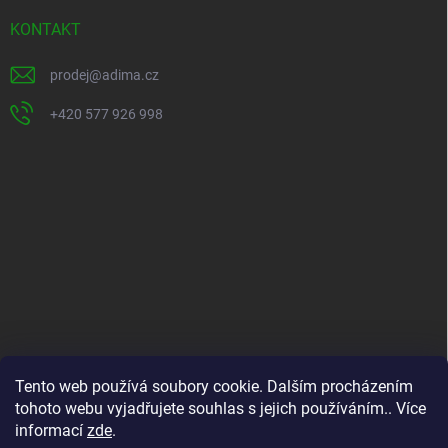
a
t
KONTAKT
í
prodej
@
adima.cz
+420 577 926 998
INFORMACE PRO VÁS
Tento web používá soubory cookie. Dalším procházením
tohoto webu vyjadřujete souhlas s jejich používáním.. Více
Kontakty
informací
zde
.
Formuláře ke stažení