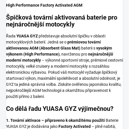
High Performance Factory Activated AGM
Špičková tovární aktivovaná baterie pro
nejnáročnější motocykly
Řada
YUASA GYZ
představuje absolutní špičku v oblasti
motocyklových baterií. Jedná se o
prémiovou tovární
aktivovanou AGM (Absorbent Glass Mat)
baterii s
vysokým
výkonem (High Performance)
, navrženou pro
nejnáročnější
moderní motocykly
– výkonné sportovní stroje, prémiové cestovní
motocykly, velké cruisery a moderní motocykly s rozsáhlou
elektronickou výbavou. Pokud váš motocykl vyžaduje špičkový
startovací výkon, maximální spolehlivost a absolutní odolnost, je
GYZ ta jediná správná volba. Získáte ověřenou japonskou kvalitu,
nejpokročilejší AGM technologii a okamžitou připravenost k
použití přímo z balení.
Co dělá řadu YUASA GYZ výjimečnou?
1. Tovární aktivace – připraveno k okamžitému použití
Baterie
YUASA GYZ je dodávána jako
Factory Activated
– plně nabitá,