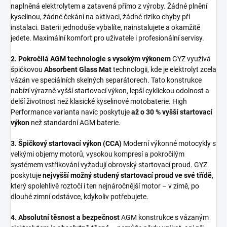
naplněná elektrolytem a zatavená přímo z výroby. Žádné plnění
kyselinou, žádné čekání na aktivaci, žádné riziko chyby při
instalaci. Baterii jednoduše vybalíte, nainstalujete a okamžitě
jedete. Maximální komfort pro uživatele i profesionální servisy.
2. Pokročilá AGM technologie s vysokým výkonem
GYZ využívá
špičkovou
Absorbent Glass Mat
technologii, kde je elektrolyt zcela
vázán ve speciálních skelných separátorech. Tato konstrukce
nabízí výrazně vyšší startovací výkon, lepší cyklickou odolnost a
delší životnost než klasické kyselinové motobaterie. High
Performance varianta navíc poskytuje
až o 30 % vyšší startovací
výkon
než standardní AGM baterie.
3. Špičkový startovací výkon (CCA)
Moderní výkonné motocykly s
velkými objemy motorů, vysokou kompresí a pokročilým
systémem vstřikování vyžadují obrovský startovací proud. GYZ
poskytuje
nejvyšší možný studený startovací proud ve své třídě
,
který spolehlivě roztočí i ten nejnáročnější motor – v zimě, po
dlouhé zimní odstávce, kdykoliv potřebujete.
4. Absolutní těsnost a bezpečnost
AGM konstrukce s vázaným