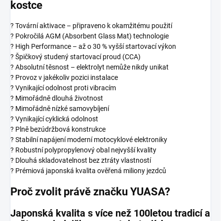
kostce
? Tovární aktivace – připraveno k okamžitému použití
? Pokročilá AGM (Absorbent Glass Mat) technologie
? High Performance – až o 30 % vyšší startovací výkon
? Špičkový studený startovací proud (CCA)
? Absolutní těsnost – elektrolyt nemůže nikdy unikat
? Provoz v jakékoliv pozici instalace
? Vynikající odolnost proti vibracím
? Mimořádně dlouhá životnost
? Mimořádně nízké samovybíjení
? Vynikající cyklická odolnost
? Plně bezúdržbová konstrukce
? Stabilní napájení moderní motocyklové elektroniky
? Robustní polypropylenový obal nejvyšší kvality
? Dlouhá skladovatelnost bez ztráty vlastností
? Prémiová japonská kvalita ověřená miliony jezdců
Proč zvolit právě značku YUASA?
Japonská kvalita s více než 100letou tradicí a