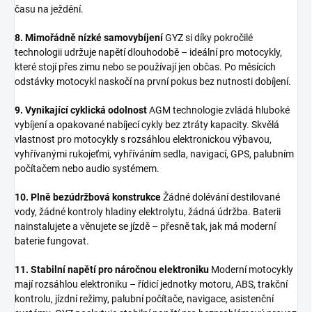
času na ježdění.
8. Mimořádně nízké samovybíjení
GYZ si díky pokročilé
technologii udržuje napětí dlouhodobě – ideální pro motocykly,
které stojí přes zimu nebo se používají jen občas. Po měsících
odstávky motocykl naskočí na první pokus bez nutnosti dobíjení.
9. Vynikající cyklická odolnost
AGM technologie zvládá hluboké
vybíjení a opakované nabíjecí cykly bez ztráty kapacity. Skvělá
vlastnost pro motocykly s rozsáhlou elektronickou výbavou,
vyhřívanými rukojeťmi, vyhříváním sedla, navigací, GPS, palubním
počítačem nebo audio systémem.
10. Plně bezúdržbová konstrukce
Žádné dolévání destilované
vody, žádné kontroly hladiny elektrolytu, žádná údržba. Baterii
nainstalujete a věnujete se jízdě – přesně tak, jak má moderní
baterie fungovat.
11. Stabilní napětí pro náročnou elektroniku
Moderní motocykly
mají rozsáhlou elektroniku – řídicí jednotky motoru, ABS, trakční
kontrolu, jízdní režimy, palubní počítače, navigace, asistenční