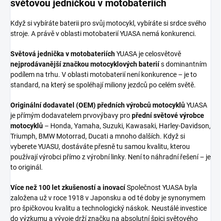
světovou jedničkou v motobateriích
Když si vybíráte baterii pro svůj motocykl, vybíráte si srdce svého
stroje. A právě v oblasti motobaterií YUASA nemá konkurenci.
Světová jednička v motobateriích
YUASA je celosvětově
nejprodávanější značkou motocyklových baterií
s dominantním
podílem na trhu. V oblasti motobaterií není konkurence – je to
standard, na který se spoléhají miliony jezdců po celém světě.
Originální dodavatel (OEM) předních výrobců motocyklů
YUASA
je přímým dodavatelem prvovýbavy pro
přední světové výrobce
motocyklů
– Honda, Yamaha, Suzuki, Kawasaki, Harley-Davidson,
Triumph, BMW Motorrad, Ducati a mnoho dalších. Když si
vyberete YUASU, dostáváte přesně tu samou kvalitu, kterou
používají výrobci přímo z výrobní linky. Není to náhradní řešení – je
to originál.
Více než 100 let zkušeností a inovací
Společnost YUASA byla
založena už v roce 1918 v Japonsku a od té doby je synonymem
pro špičkovou kvalitu a technologický náskok. Neustálé investice
do výzkumu a vývoje drží značku na absolutní špici světového