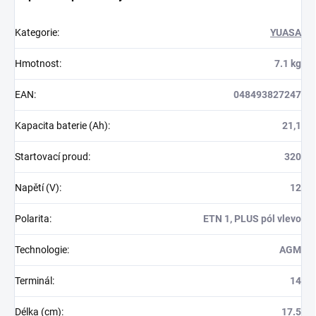
Kategorie
:
YUASA
Hmotnost
:
7.1 kg
EAN
:
048493827247
Kapacita baterie (Ah)
:
21,1
Startovací proud
:
320
Napětí (V)
:
12
Polarita
:
ETN 1, PLUS pól vlevo
Technologie
:
AGM
Terminál
:
14
Délka (cm)
:
17.5