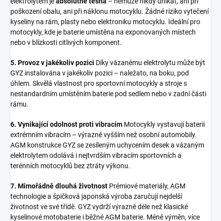
elektrolytem je
absolutně těsná
– nemůže nikdy unikat, ani při
poškození obalu, ani při náklonu motocyklu. Žádné riziko vytečení
kyseliny na rám, plasty nebo elektroniku motocyklu. Ideální pro
motocykly, kde je baterie umístěna na exponovaných místech
nebo v blízkosti citlivých komponent.
5. Provoz v jakékoliv pozici
Díky vázanému elektrolytu může být
GYZ instalována v jakékoliv pozici – naležato, na boku, pod
úhlem. Skvělá vlastnost pro sportovní motocykly a stroje s
nestandardním umístěním baterie pod sedlem nebo v zadní části
rámu.
6. Vynikající odolnost proti vibracím
Motocykly vystavují baterii
extrémním vibracím – výrazně vyšším než osobní automobily.
AGM konstrukce GYZ se zesíleným uchycením desek a vázaným
elektrolytem odolává i nejtvrdším vibracím sportovních a
terénních motocyklů bez ztráty výkonu.
7. Mimořádně dlouhá životnost
Prémiové materiály, AGM
technologie a špičková japonská výroba zaručují nejdelší
životnost ve své třídě. GYZ vydrží výrazně déle než klasické
kyselinové motobaterie i běžné AGM baterie. Méně výměn, více