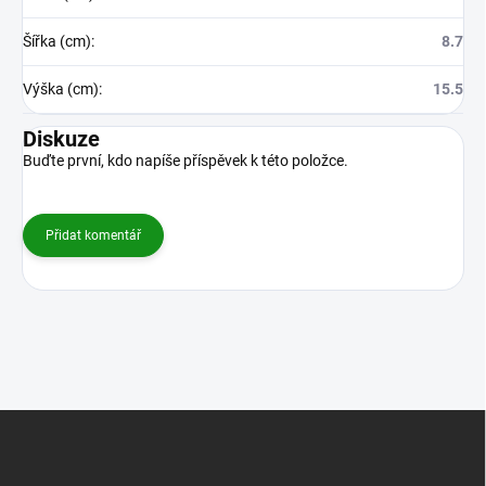
Šířka (cm)
:
8.7
Výška (cm)
:
15.5
Diskuze
Buďte první, kdo napíše příspěvek k této položce.
Přidat komentář
Z
á
p