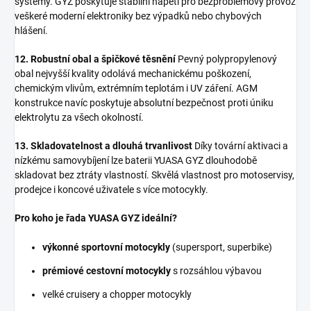
systémy. GYZ poskytuje stabilní napětí pro bezproblémový provoz
veškeré moderní elektroniky bez výpadků nebo chybových
hlášení.
12. Robustní obal a špičkové těsnění
Pevný polypropylenový
obal nejvyšší kvality odolává mechanickému poškození,
chemickým vlivům, extrémním teplotám i UV záření. AGM
konstrukce navíc poskytuje absolutní bezpečnost proti úniku
elektrolytu za všech okolností.
13. Skladovatelnost a dlouhá trvanlivost
Díky tovární aktivaci a
nízkému samovybíjení lze baterii YUASA GYZ dlouhodobě
skladovat bez ztráty vlastností. Skvělá vlastnost pro motoservisy,
prodejce i koncové uživatele s více motocykly.
Pro koho je řada YUASA GYZ ideální?
výkonné sportovní motocykly
(supersport, superbike)
prémiové cestovní motocykly
s rozsáhlou výbavou
velké cruisery a chopper motocykly