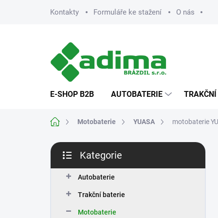
Přejít
Kontakty
Formuláře ke stažení
O nás
na
obsah
E-SHOP B2B
AUTOBATERIE
TRAKČNÍ
Domů
Motobaterie
YUASA
motobaterie Y
P
Kategorie
o
Přeskočit
s
kategorie
t
Autobaterie
r
Trakční baterie
a
n
Motobaterie