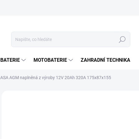
Hledat
 BATERIE
MOTOBATERIE
ZAHRADNÍ TECHNIKA
UASA AGM naplněná z výroby 12V 20Ah 320A 175x87x155
ZNAČKA:
YUASA
4 
4 0
Měr
SK
cena