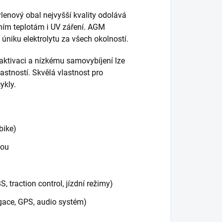
enový obal nejvyšší kvality odolává
ím teplotám i UV záření. AGM
úniku elektrolytu za všech okolností.
aktivaci a nízkému samovybíjení lze
stností. Skvělá vlastnost pro
ykly.
bike)
vou
 traction control, jízdní režimy)
igace, GPS, audio systém)