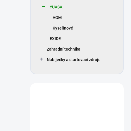
n
YUASA
í
p
AGM
a
n
Kyselinové
e
EXIDE
l
Zahradní technika
Nabíječky a startovací zdroje