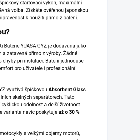
špičkový startovací výkon, maximální
právná volba. Získáte ověřenou japonskou
ipravenost k použití přímo z balení.
ou?
tí
Baterie YUASA GYZ je dodávána jako
m a zatavená přímo z výroby. Žádné
o chyby při instalaci. Baterii jednoduše
mfort pro uživatele i profesionální
Z využívá špičkovou
Absorbent Glass
iálních skelných separátorech. Tato
 cyklickou odolnost a delší životnost
e varianta navíc poskytuje
až o 30 %
motocykly s velkými objemy motorů,