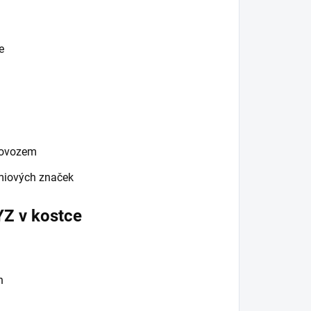
e
rovozem
émiových značek
Z v kostce
n