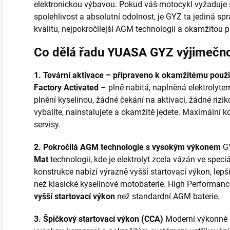
elektronickou výbavou. Pokud váš motocykl vyžaduje 
spolehlivost a absolutní odolnost, je GYZ ta jediná s
kvalitu, nejpokročilejší AGM technologii a okamžitou př
Co dělá řadu YUASA GYZ výjimečn
1. Tovární aktivace – připraveno k okamžitému použi
Factory Activated
– plně nabitá, naplněná elektrolyte
plnění kyselinou, žádné čekání na aktivaci, žádné rizik
vybalíte, nainstalujete a okamžitě jedete. Maximální ko
servisy.
2. Pokročilá AGM technologie s vysokým výkonem
GY
Mat
technologii, kde je elektrolyt zcela vázán ve spec
konstrukce nabízí výrazně vyšší startovací výkon, lepší
než klasické kyselinové motobaterie. High Performanc
vyšší startovací výkon
než standardní AGM baterie.
3. Špičkový startovací výkon (CCA)
Moderní výkonné 