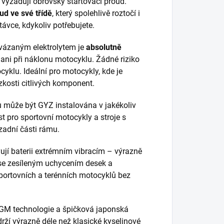
vyžadují obrovský startovací proud.
ud ve své třídě
, který spolehlivě roztočí i
ávce, kdykoliv potřebujete.
vázaným elektrolytem je
absolutně
 ani při náklonu motocyklu. Žádné riziko
cyklu. Ideální pro motocykly, kde je
kosti citlivých komponent.
 může být GYZ instalována v jakékoliv
t pro sportovní motocykly a stroje s
adní části rámu.
jí baterii extrémním vibracím – výrazně
se zesíleným uchycením desek a
portovních a terénních motocyklů bez
GM technologie a špičková japonská
drží výrazně déle než klasické kyselinové