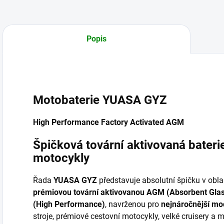
Popis
Motobaterie YUASA GYZ
High Performance Factory Activated AGM
Špičková tovární aktivovaná bateri
motocykly
Řada
YUASA GYZ
představuje absolutní špičku v obla
prémiovou tovární aktivovanou AGM (Absorbent Gla
(High Performance)
, navrženou pro
nejnáročnější mo
stroje, prémiové cestovní motocykly, velké cruisery a