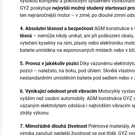
vysokou kompresí a pokročilým systémem vstřikování 
GYZ poskytuje
nejvyšší možný studený startovací pro
ten nejnáročnější motor – v zimě, po dlouhé zimní odst
4. Absolutní těsnost a bezpečnost
AGM konstrukce s 
těsná
– nemůže nikdy unikat, ani při poškození obalu,
vytečení kyseliny na rám, plasty nebo elektroniku moto
baterie umístěna na exponovaných místech nebo v blíz
5. Provoz v jakékoliv pozici
Díky vázanému elektrolytu
pozici – naležato, na boku, pod úhlem. Skvělá vlastnos
nestandardním umístěním baterie pod sedlem nebo v z
6. Vynikající odolnost proti vibracím
Motocykly vystavu
vyšším než osobní automobily. AGM konstrukce GYZ 
vázaným elektrolytem odolává i nejtvrdším vibracím s
ztráty výkonu.
7. Mimořádně dlouhá životnost
Prémiové materiály, A
výroba zaručují nejdelší životnost ve své třídě. GYZ vy