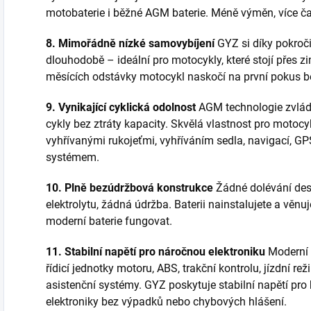
motobaterie i běžné AGM baterie. Méně výměn, více ča
8. Mimořádně nízké samovybíjení
GYZ si díky pokroči
dlouhodobě – ideální pro motocykly, které stojí přes z
měsících odstávky motocykl naskočí na první pokus be
9. Vynikající cyklická odolnost
AGM technologie zvládá
cykly bez ztráty kapacity. Skvělá vlastnost pro motoc
vyhřívanými rukojeťmi, vyhříváním sedla, navigací, G
systémem.
10. Plně bezúdržbová konstrukce
Žádné dolévání dest
elektrolytu, žádná údržba. Baterii nainstalujete a věnuj
moderní baterie fungovat.
11. Stabilní napětí pro náročnou elektroniku
Moderní 
řídicí jednotky motoru, ABS, trakční kontrolu, jízdní re
asistenční systémy. GYZ poskytuje stabilní napětí pr
elektroniky bez výpadků nebo chybových hlášení.