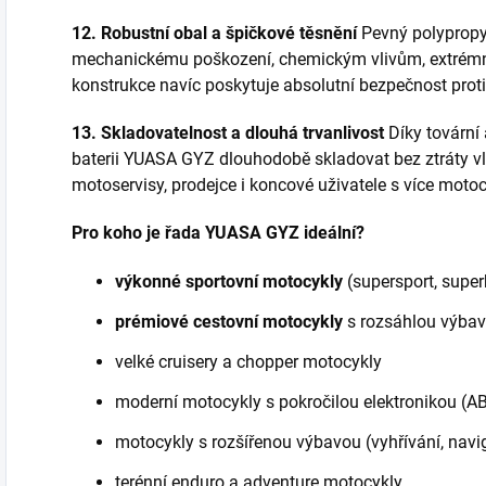
12. Robustní obal a špičkové těsnění
Pevný polypropyl
mechanickému poškození, chemickým vlivům, extrémn
konstrukce navíc poskytuje absolutní bezpečnost proti 
13. Skladovatelnost a dlouhá trvanlivost
Díky tovární 
baterii YUASA GYZ dlouhodobě skladovat bez ztráty vla
motoservisy, prodejce i koncové uživatele s více motoc
Pro koho je řada YUASA GYZ ideální?
výkonné sportovní motocykly
(supersport, super
prémiové cestovní motocykly
s rozsáhlou výba
velké cruisery a chopper motocykly
moderní motocykly s pokročilou elektronikou (ABS,
motocykly s rozšířenou výbavou (vyhřívání, nav
terénní enduro a adventure motocykly