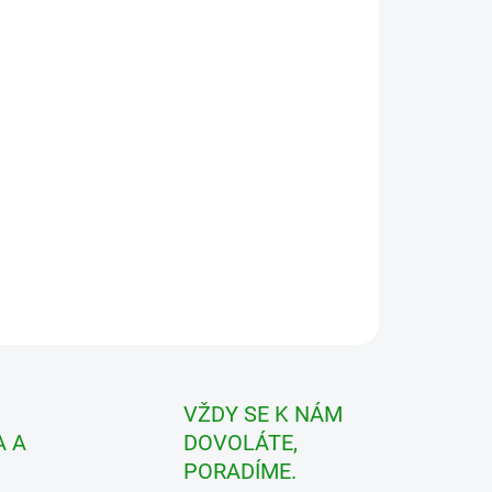
ILNÍ INFORMACE
ZEPTAT SE
VŽDY SE K NÁM
 A
DOVOLÁTE,
PORADÍME.