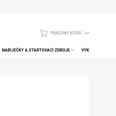
PRÁZDNÝ KOŠÍK
NÁKUPNÍ
KOŠÍK
NABÍJEČKY A STARTOVACÍ ZDROJE
VÝKUP AUTOBATE
879 Kč
32,23 Kč bez DPH
ná
LADEM
: