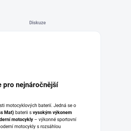
Diskuze
e pro nejnáročnější
sti motocyklových baterií. Jedná se o
ss Mat)
baterii s
vysokým výkonem
derní motocykly
– výkonné sportovní
 moderní motocykly s rozsáhlou