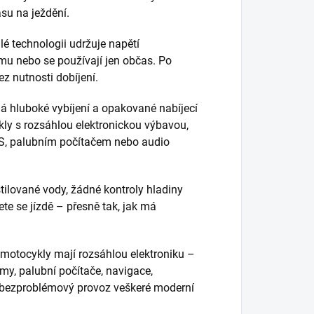
su na ježdění.
lé technologii udržuje napětí
imu nebo se používají jen občas. Po
z nutnosti dobíjení.
 hluboké vybíjení a opakované nabíjecí
ykly s rozsáhlou elektronickou výbavou,
PS, palubním počítačem nebo audio
ilované vody, žádné kontroly hladiny
ete se jízdě – přesně tak, jak má
motocykly mají rozsáhlou elektroniku –
žimy, palubní počítače, navigace,
o bezproblémový provoz veškeré moderní