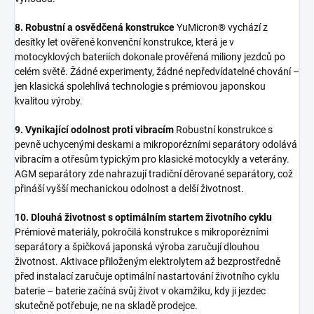
8. Robustní a osvědčená konstrukce
YuMicron® vychází z
desítky let ověřené konvenční konstrukce, která je v
motocyklových bateriích dokonale prověřená miliony jezdců po
celém světě. Žádné experimenty, žádné nepředvídatelné chování –
jen klasická spolehlivá technologie s prémiovou japonskou
kvalitou výroby.
9. Vynikající odolnost proti vibracím
Robustní konstrukce s
pevně uchycenými deskami a mikroporézními separátory odolává
vibracím a otřesům typickým pro klasické motocykly a veterány.
AGM separátory zde nahrazují tradiční děrované separátory, což
přináší vyšší mechanickou odolnost a delší životnost.
10. Dlouhá životnost s optimálním startem životního cyklu
Prémiové materiály, pokročilá konstrukce s mikroporézními
separátory a špičková japonská výroba zaručují dlouhou
životnost. Aktivace přiloženým elektrolytem až bezprostředně
před instalací zaručuje optimální nastartování životního cyklu
baterie – baterie začíná svůj život v okamžiku, kdy ji jezdec
skutečně potřebuje, ne na skladě prodejce.