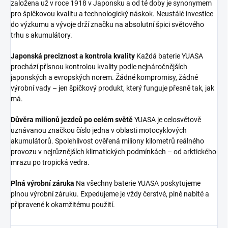
založena už v roce 1918 v Japonsku a od té doby je synonymem
pro špičkovou kvalitu a technologický náskok. Neustálé investice
do výzkumu a vývoje drží značku na absolutní špici světového
trhu s akumulátory.
Japonská preciznost a kontrola kvality
Každá baterie YUASA
prochází přísnou kontrolou kvality podle nejnáročnějších
japonských a evropských norem. Žádné kompromisy, žádné
výrobní vady – jen špičkový produkt, který funguje přesně tak, jak
má.
Důvěra milionů jezdců po celém světě
YUASA je celosvětově
uznávanou značkou číslo jedna v oblasti motocyklových
akumulátorů. Spolehlivost ověřená miliony kilometrů reálného
provozu v nejrůznějších klimatických podmínkách – od arktického
mrazu po tropická vedra.
Plná výrobní záruka
Na všechny baterie YUASA poskytujeme
plnou výrobní záruku. Expedujeme je vždy čerstvé, plně nabité a
připravené k okamžitému použití.