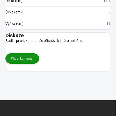
Délka (cm)
:
13.4
Šířka (cm)
:
8
Výška (cm)
:
16
Diskuze
Buďte první, kdo napíše příspěvek k této položce.
Přidat komentář
Z
á
p