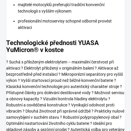
majitelé motocyklů preferující tradiční konvenční
technologii s vyšším výkonem
profesionální motoservisy schopné odborně provést
aktivaci
Technologické přednosti YUASA
YuMicron® v kostce
? Suchá s přiloženým elektrolytem – maximální čerstvost při
aktivaci ? Elektrolyt přiložený v originálním balení ? Aktivace až
bezprostředně před instalací ? Mikroporézní separátory pro vyšší
výkon ? Vyšší startovací proud než běžné konvenční baterie ?
Klasická konvenční technologie pro autentický charakter stroje ?
Přístupné články pro dolévání destilované vody ? Možnost servisu
a obnovy kapacity ? Vizuální kontrola hladiny elektrolytu ?
Robustní a osvědčená konstrukce ? Vynikající odolnost proti
vibracím ? Dlouhá životnost při správné údržbě ? Prakticky nulové
samovybíjení v suchém stavu ? Robustní polypropylenový obal ?
Optimální nastartování životního cyklu baterie ? Ideální pro
skladové zásoby a sezónní prodej ? Autentická volba pro veterány