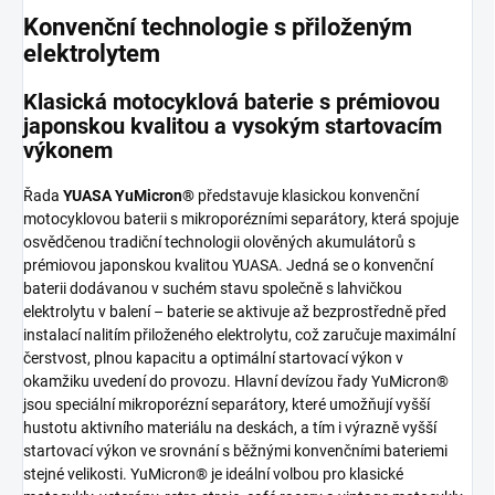
Konvenční technologie s přiloženým
elektrolytem
Klasická motocyklová baterie s prémiovou
japonskou kvalitou a vysokým startovacím
výkonem
Řada
YUASA YuMicron®
představuje klasickou konvenční
motocyklovou baterii s mikroporézními separátory, která spojuje
osvědčenou tradiční technologii olověných akumulátorů s
prémiovou japonskou kvalitou YUASA. Jedná se o konvenční
baterii dodávanou v suchém stavu společně s lahvičkou
elektrolytu v balení – baterie se aktivuje až bezprostředně před
instalací nalitím přiloženého elektrolytu, což zaručuje maximální
čerstvost, plnou kapacitu a optimální startovací výkon v
okamžiku uvedení do provozu. Hlavní devízou řady YuMicron®
jsou speciální mikroporézní separátory, které umožňují vyšší
hustotu aktivního materiálu na deskách, a tím i výrazně vyšší
startovací výkon ve srovnání s běžnými konvenčními bateriemi
stejné velikosti. YuMicron® je ideální volbou pro klasické