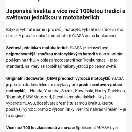
Japonská kvalita s více než 100letou tradicí a
světovou jedničkou v motobateriích
Když si vybíráte baterii pro svůj motocykl, vybíráte si srdce svého
stroje. A právě v oblasti motobaterií YUASA nemá konkurenci.
Světová jednička v motobateriích
YUASA je celosvětově
nejprodávanější značkou motocyklových baterií
s dominantním
podílem na trhu. V oblasti motobaterií není konkurence – je to
standard, na který se spoléhají miliony jezdců po celém světě.
Originální dodavatel (OEM) předních výrobců motocyklů
YUASA
je přímým dodavatelem prvovýbavy pro
přední světové výrobce
motocyklů
– Honda, Yamaha, Suzuki, Kawasaki, Harley-Davidson,
Triumph, BMW Motorrad, Ducati a mnoho dalších. Když si
vyberete YUASU, dostáváte přesně tu samou kvalitu, kterou
používají výrobci přímo z výrobní linky. Není to náhradní řešení – je
to originál.
Více než 100 let zkušeností a inovací
Společnost YUASA byla