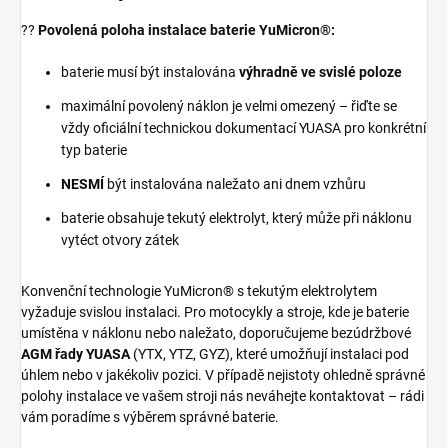
??
Povolená poloha instalace baterie YuMicron®:
baterie musí být instalována
výhradně ve svislé poloze
maximální povolený náklon je velmi omezený – řiďte se
vždy oficiální technickou dokumentací YUASA pro konkrétní
typ baterie
NESMÍ
být instalována naležato ani dnem vzhůru
baterie obsahuje tekutý elektrolyt, který může při náklonu
vytéct otvory zátek
Konvenční technologie YuMicron® s tekutým elektrolytem
vyžaduje svislou instalaci. Pro motocykly a stroje, kde je baterie
umístěna v náklonu nebo naležato, doporučujeme bezúdržbové
AGM řady YUASA
(YTX, YTZ, GYZ), které umožňují instalaci pod
úhlem nebo v jakékoliv pozici. V případě nejistoty ohledně správné
polohy instalace ve vašem stroji nás neváhejte kontaktovat – rádi
vám poradíme s výběrem správné baterie.