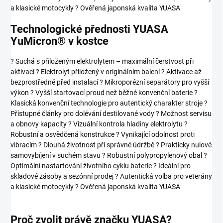
a klasické motocykly ? Ověřená japonská kvalita YUASA
Technologické přednosti YUASA
YuMicron® v kostce
? Suchá s přiloženým elektrolytem – maximální čerstvost při
aktivaci ? Elektrolyt přiložený v originálním balení ? Aktivace až
bezprostředně před instalací ? Mikroporézní separátory pro vyšší
výkon ? Vyšší startovací proud než běžné konvenční baterie ?
Klasická konvenční technologie pro autentický charakter stroje ?
Přístupné články pro dolévání destilované vody ? Možnost servisu
a obnovy kapacity ? Vizuální kontrola hladiny elektrolytu ?
Robustní a osvědčená konstrukce ? Vynikající odolnost proti
vibracím ? Dlouhá životnost při správné údržbě ? Prakticky nulové
samovybíjení v suchém stavu ? Robustní polypropylenový obal ?
Optimální nastartování životního cyklu baterie ? Ideální pro
skladové zásoby a sezónní prodej ? Autentická volba pro veterány
a klasické motocykly ? Ověřená japonská kvalita YUASA
Proč zvolit právě značku YUASA?