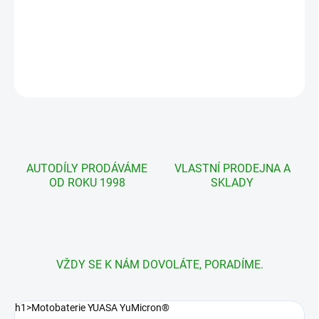
Měrná
NA DOTAZ
cena:
DETAILNÍ INFORMACE
ZEPTAT SE
AUTODÍLY PRODÁVÁME
VLASTNÍ PRODEJNA A
OD ROKU 1998
SKLADY
VŽDY SE K NÁM DOVOLÁTE, PORADÍME.
h1>Motobaterie YUASA YuMicron®