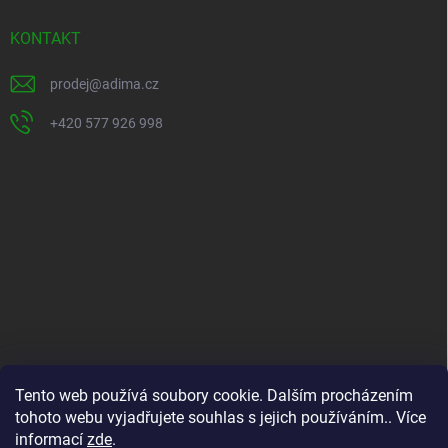
a
t
KONTAKT
í
prodej
@
adima.cz
+420 577 926 998
INFORMACE PRO VÁS
Tento web používá soubory cookie. Dalším procházením
tohoto webu vyjadřujete souhlas s jejich používáním.. Více
Kontakty
informací
zde
.