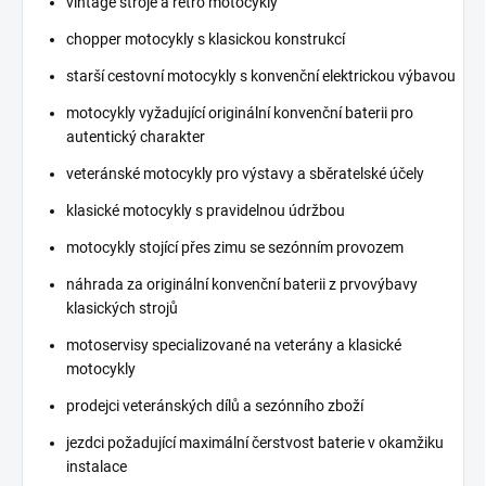
vintage stroje a retro motocykly
chopper motocykly s klasickou konstrukcí
starší cestovní motocykly s konvenční elektrickou výbavou
motocykly vyžadující originální konvenční baterii pro
autentický charakter
veteránské motocykly pro výstavy a sběratelské účely
klasické motocykly s pravidelnou údržbou
motocykly stojící přes zimu se sezónním provozem
náhrada za originální konvenční baterii z prvovýbavy
klasických strojů
motoservisy specializované na veterány a klasické
motocykly
prodejci veteránských dílů a sezónního zboží
jezdci požadující maximální čerstvost baterie v okamžiku
instalace