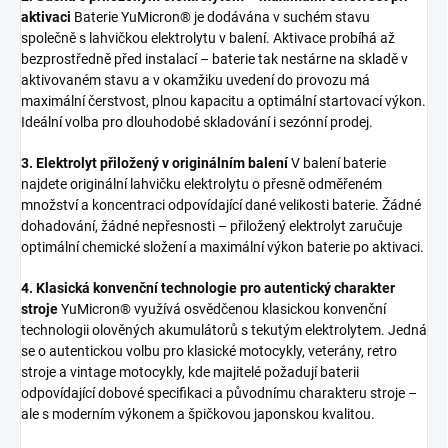
aktivaci
Baterie YuMicron® je dodávána v suchém stavu
společně s lahvičkou elektrolytu v balení. Aktivace probíhá až
bezprostředně před instalací – baterie tak nestárne na skladě v
aktivovaném stavu a v okamžiku uvedení do provozu má
maximální čerstvost, plnou kapacitu a optimální startovací výkon.
Ideální volba pro dlouhodobé skladování i sezónní prodej.
3. Elektrolyt přiložený v originálním balení
V balení baterie
najdete originální lahvičku elektrolytu o přesně odměřeném
množství a koncentraci odpovídající dané velikosti baterie. Žádné
dohadování, žádné nepřesnosti – přiložený elektrolyt zaručuje
optimální chemické složení a maximální výkon baterie po aktivaci.
4. Klasická konvenční technologie pro autentický charakter
stroje
YuMicron® využívá osvědčenou klasickou konvenční
technologii olověných akumulátorů s tekutým elektrolytem. Jedná
se o autentickou volbu pro klasické motocykly, veterány, retro
stroje a vintage motocykly, kde majitelé požadují baterii
odpovídající dobové specifikaci a původnímu charakteru stroje –
ale s moderním výkonem a špičkovou japonskou kvalitou.