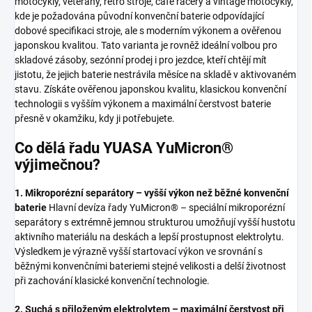
motocykly, veterány, retro stroje, café racery a vintage motocykly,
kde je požadována původní konvenční baterie odpovídající
dobové specifikaci stroje, ale s moderním výkonem a ověřenou
japonskou kvalitou. Tato varianta je rovněž ideální volbou pro
skladové zásoby, sezónní prodej i pro jezdce, kteří chtějí mít
jistotu, že jejich baterie nestrávila měsíce na skladě v aktivovaném
stavu. Získáte ověřenou japonskou kvalitu, klasickou konvenční
technologii s vyšším výkonem a maximální čerstvost baterie
přesně v okamžiku, kdy ji potřebujete.
Co dělá řadu YUASA YuMicron®
výjimečnou?
1. Mikroporézní separátory – vyšší výkon než běžné konvenční
baterie
Hlavní devíza řady YuMicron® – speciální mikroporézní
separátory s extrémně jemnou strukturou umožňují vyšší hustotu
aktivního materiálu na deskách a lepší prostupnost elektrolytu.
Výsledkem je výrazně vyšší startovací výkon ve srovnání s
běžnými konvenčními bateriemi stejné velikosti a delší životnost
při zachování klasické konvenční technologie.
2. Suchá s přiloženým elektrolytem – maximální čerstvost při