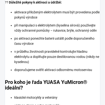
??
Důležité pokyny k aktivaci a údržbě:
aktivace přiloženým elektrolytem musí být provedena podle
pokynů výrobce
při manipulaci s elektrolytem (kyselina sírová) používejte
vždy ochranné pomůcky – rukavice, brýle, ochranný oděv
po aktivaci ponechte baterii ustálit podle doporučeného
času výrobce
v průběhu životnosti pravidelně kontrolujte hladinu
elektrolytu a doplňujte pouze destilovanou vodou (nikdy ne
kyselinou)
doporučujeme svěřit aktivaci odbornému motoservisu
Pro koho je řada YUASA YuMicron®
ideální?
klasické motocykly a veterány