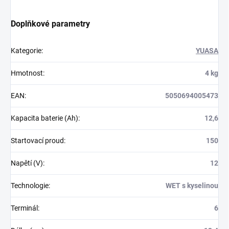
Doplňkové parametry
Kategorie
:
YUASA
Hmotnost
:
4 kg
EAN
:
5050694005473
Kapacita baterie (Ah)
:
12,6
Startovací proud
:
150
Napětí (V)
:
12
Technologie
:
WET s kyselinou
Terminál
:
6