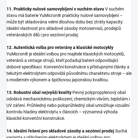
11. Prakticky nulové samovybíjení v suchém stavu
V suchém
stavu má baterie YuMicron® prakticky nulové samovybíjení –
může být skladována velmi dlouhou dobu bez ztráty kapacity.
Ideální vlastnost pro skladové zásoby motoservisů, prodejců
veteránských dílů i pro sezónní prodej.
12. Autentická volba pro veterány a klasické motocykly
YuMicron® je ideální volbou pro majitele klasických motocyklů,
veteránů a vintage strojů, kteří požadují baterii odpovídající
dobové specifikaci. Konvenční konstrukce s přístupnými články a
tekutým elektrolytem odpovídá původnímu charakteru stroje – ale
s moderním výkonem a špičkovou japonskou kvalitou.
13. Robustní obal nejvyšší kvality
Pevný polypropylenový obal
odolává mechanickému poškození, chemickým vlivům, teplotám i
UV záření. Průhledný nebo poloprůhledný obal umožňuje vizuální
kontrolu hladiny elektrolytu v článcích – významná výhoda
klasické konvenční konstrukce.
14. Ideální řešení pro skladové zásoby a sezónní prodej
Suchá
varianta s přiloženým elektrolytem je ideální volbou pro