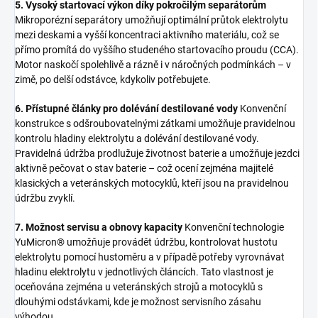
5. Vysoký startovací výkon díky pokročilým separátorům
Mikroporézní separátory umožňují optimální průtok elektrolytu
mezi deskami a vyšší koncentraci aktivního materiálu, což se
přímo promítá do vyššího studeného startovacího proudu (CCA).
Motor naskočí spolehlivě a rázně i v náročných podmínkách – v
zimě, po delší odstávce, kdykoliv potřebujete.
6. Přístupné články pro dolévání destilované vody
Konvenční
konstrukce s odšroubovatelnými zátkami umožňuje pravidelnou
kontrolu hladiny elektrolytu a dolévání destilované vody.
Pravidelná údržba prodlužuje životnost baterie a umožňuje jezdci
aktivně pečovat o stav baterie – což ocení zejména majitelé
klasických a veteránských motocyklů, kteří jsou na pravidelnou
údržbu zvyklí.
7. Možnost servisu a obnovy kapacity
Konvenční technologie
YuMicron® umožňuje provádět údržbu, kontrolovat hustotu
elektrolytu pomocí hustoměru a v případě potřeby vyrovnávat
hladinu elektrolytu v jednotlivých článcích. Tato vlastnost je
oceňována zejména u veteránských strojů a motocyklů s
dlouhými odstávkami, kde je možnost servisního zásahu
výhodou.