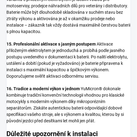
motoservisy, prodejce náhradních dílů pro veterány i distributory.
Baterie může být dlouhodobě skladována v suchém stavu bez
ztráty výkonu a aktivována je až v okamžiku prodeje nebo
instalace – zákazník tak vždy dostává maximálně čerstvou baterii
s plnou kapacitou.
15. Profesionální aktivace s jasným postupem
Aktivace
přiloženým elektrolytem je jednoduchá a probíhá podle jasného
postupu uvedeného v dokumentaci k baterii. Po nalití elektrolytu,
ustálení a dobití (pokud je vyžadováno) je baterie připravena k
instalaci s maximální kapacitou a špičkovým výkonem.
Doporučujeme svěřit aktivaci odbornému servisu.
16. Tradice a moderní výkon v jednom
YuMicron® dokonale
kombinuje tradiční konvenční technologii vhodnou pro klasické
motocykly s moderním výkonem díky mikroporézním
separátorům. Získáte autentickou baterii odpovídající dobové
specifikaci vašeho stroje, ale s výkonem a kvalitou, kterou by si
původní jezdci před desítkami let mohli jen přát.
Důležité upozornění k instalaci