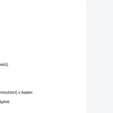
parů).
nožství) v balení.
áplně.