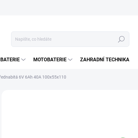
Hledat
 BATERIE
MOTOBATERIE
ZAHRADNÍ TECHNIKA
přednabitá 6V 6Ah 40A 100x55x110
ZNAČKA:
EXIDE
3
248
Měr
SK
cena