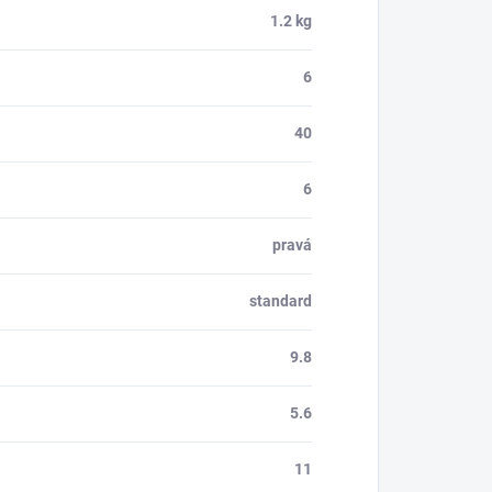
1.2 kg
6
40
6
pravá
standard
9.8
5.6
11