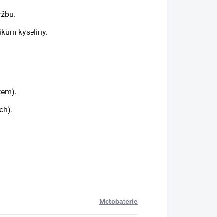
ržbu.
ikům kyseliny.
tem).
ch).
Motobaterie