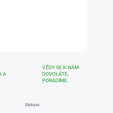
ILNÍ INFORMACE
ZEPTAT SE
VŽDY SE K NÁM
 A
DOVOLÁTE,
PORADÍME.
Diskuze