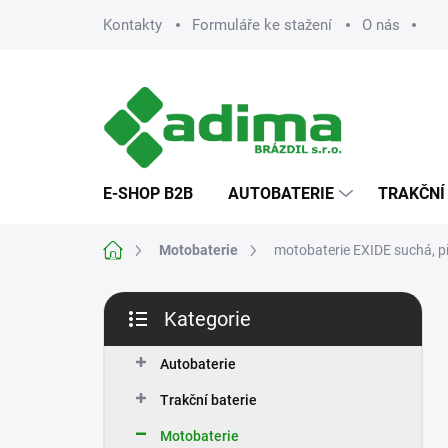
Přejít
Kontakty
Formuláře ke stažení
O nás
na
obsah
E-SHOP B2B
AUTOBATERIE
TRAKČNÍ
Domů
Motobaterie
motobaterie EXIDE suchá, 
P
Kategorie
o
Přeskočit
s
kategorie
t
Autobaterie
r
Trakční baterie
a
n
Motobaterie