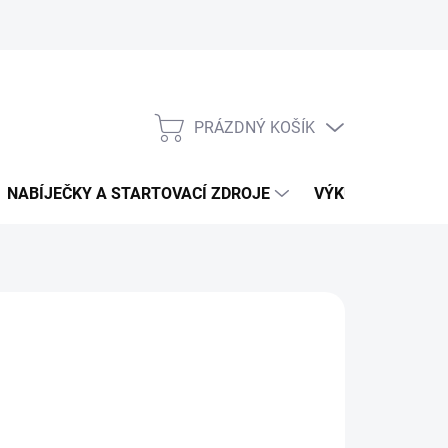
PRÁZDNÝ KOŠÍK
NÁKUPNÍ
KOŠÍK
NABÍJEČKY A STARTOVACÍ ZDROJE
VÝKUP AUTOBATE
01 Kč
,76 Kč bez DPH
ná
LADEM
: