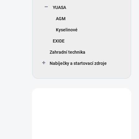
n
YUASA
í
p
AGM
a
n
Kyselinové
e
EXIDE
l
Zahradní technika
Nabíječky a startovací zdroje