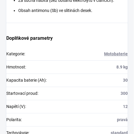
Za sucha nabitá (bez obsahu elektrolytu v článcích).
Obsah antimonu (Sb) ve slitinách desek.
Doplňkové parametry
Kategorie
:
Motobaterie
Hmotnost
:
8.9 kg
Kapacita baterie (Ah)
:
30
Startovací proud
:
300
Napětí (V)
:
12
Polarita
:
pravá
Technologie
:
standard