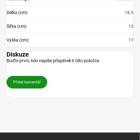
Délka (cm)
:
18.5
Šířka (cm)
:
13
Výška (cm)
:
17
Diskuze
Buďte první, kdo napíše příspěvek k této položce.
Přidat komentář
Z