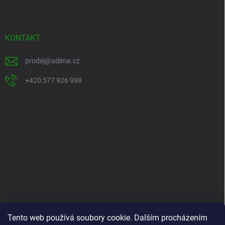
á
p
a
t
KONTAKT
í
prodej
@
adima.cz
+420 577 926 998
INFORMACE PRO VÁS
Tento web používá soubory cookie. Dalším procházením