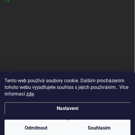
INFORMACE PRO VÁS
Tento web používá soubory cookie. Dalším procházením
tohoto webu vyjadřujete souhlas s jejich používáním.. Více
Kontakty
informací
zde
.
Formuláře ke stažení
O nás
Nastavení
Copyright 2026
ADIMA BRÁZDIL
. Všechna práva vyhrazena.
Odmítnout
Souhlasím
Vytvořil Shoptet