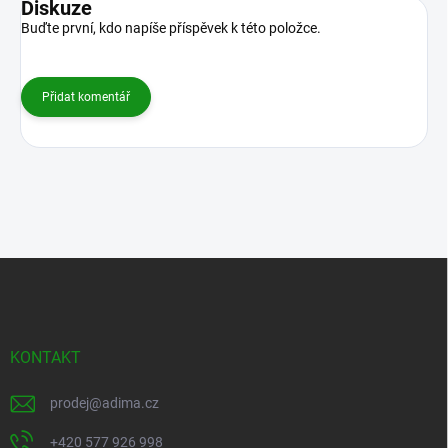
Diskuze
Buďte první, kdo napíše příspěvek k této položce.
Přidat komentář
Z
á
p
a
t
KONTAKT
í
prodej
@
adima.cz
+420 577 926 998