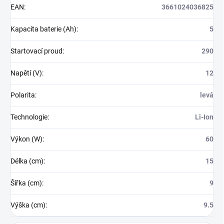
EAN
:
3661024036825
Kapacita baterie (Ah)
:
5
Startovací proud
:
290
Napětí (V)
:
12
Polarita
:
levá
Technologie
:
Li-Ion
Výkon (W)
:
60
Délka (cm)
:
15
Šířka (cm)
:
9
Výška (cm)
:
9.5