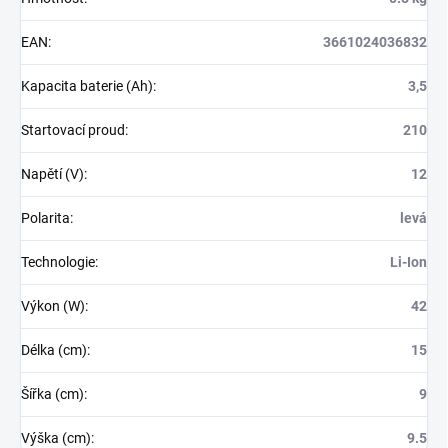
EAN
:
3661024036832
Kapacita baterie (Ah)
:
3,5
Startovací proud
:
210
Napětí (V)
:
12
Polarita
:
levá
Technologie
:
Li-Ion
Výkon (W)
:
42
Délka (cm)
:
15
Šířka (cm)
:
9
Výška (cm)
:
9.5