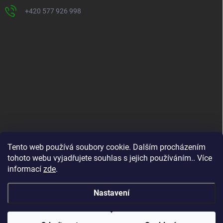
+420 577 926 998
INFORMACE PRO VÁS
Tento web používá soubory cookie. Dalším procházením
tohoto webu vyjadřujete souhlas s jejich používáním.. Více
Kontakty
informací
zde
.
Formuláře ke stažení
O nás
Nastavení
Copyright 2026
ADIMA BRÁZDIL
. Všechna práva vyhrazena.