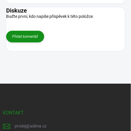
Diskuze
Buďte první, kdo napíše příspěvek k této položce.
Přidat komentář
Z
á
p
a
t
KONTAKT
í
prodej
@
adima.cz