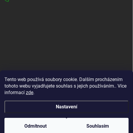
INFORMACE PRO VÁS
Tento web používá soubory cookie. Dalším procházením
tohoto webu vyjadřujete souhlas s jejich používáním.. Více
Kontakty
informací
zde
.
Formuláře ke stažení
O nás
Nastavení
Copyright 2026
ADIMA BRÁZDIL
. Všechna práva vyhrazena.
Odmítnout
Souhlasím
Vytvořil Shoptet