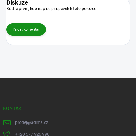
Diskuze
Buďte první, kdo napíše příspěvek k této položce.
Přidat komentář
Z
á
p
a
t
KONTAKT
í
prodej
@
adima.cz
+420 577 926 998