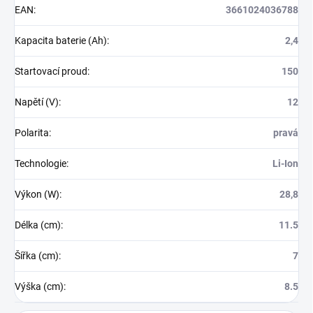
EAN
:
3661024036788
Kapacita baterie (Ah)
:
2,4
Startovací proud
:
150
Napětí (V)
:
12
Polarita
:
pravá
Technologie
:
Li-Ion
Výkon (W)
:
28,8
Délka (cm)
:
11.5
Šířka (cm)
:
7
Výška (cm)
:
8.5