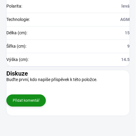
Polarita
:
levá
Technologie
:
AGM
Délka (cm)
:
15
Šířka (cm)
:
9
Výška (cm)
:
14.5
Diskuze
Buďte první, kdo napíše příspěvek k této položce.
Přidat komentář