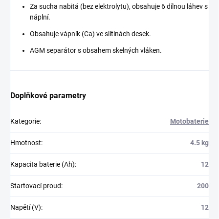
Za sucha nabitá (bez elektrolytu), obsahuje 6 dílnou láhev s
náplní.
Obsahuje vápník (Ca) ve slitinách desek.
AGM separátor s obsahem skelných vláken.
Doplňkové parametry
Kategorie
:
Motobaterie
Hmotnost
:
4.5 kg
Kapacita baterie (Ah)
:
12
Startovací proud
:
200
Napětí (V)
:
12