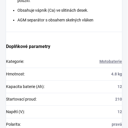
použití.
Obsahuje vápník (Ca) ve slitinách desek.
AGM separátor s obsahem skelných vláken
Doplňkové parametry
Kategorie
:
Motobaterie
Hmotnost
:
4.8 kg
Kapacita baterie (Ah)
:
12
Startovací proud
:
210
Napětí (V)
:
12
Polarita
:
pravá