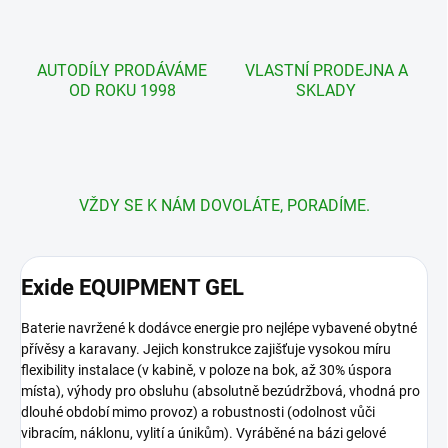
AUTODÍLY PRODÁVÁME
VLASTNÍ PRODEJNA A
OD ROKU 1998
SKLADY
VŽDY SE K NÁM DOVOLÁTE, PORADÍME.
Exide EQUIPMENT GEL
Baterie navržené k dodávce energie pro nejlépe vybavené obytné
přívěsy a karavany. Jejich konstrukce zajišťuje vysokou míru
flexibility instalace (v kabině, v poloze na bok, až 30% úspora
místa), výhody pro obsluhu (absolutně bezúdržbová, vhodná pro
dlouhé období mimo provoz) a robustnosti (odolnost vůči
vibracím, náklonu, vylití a únikům). Vyráběné na bázi gelové