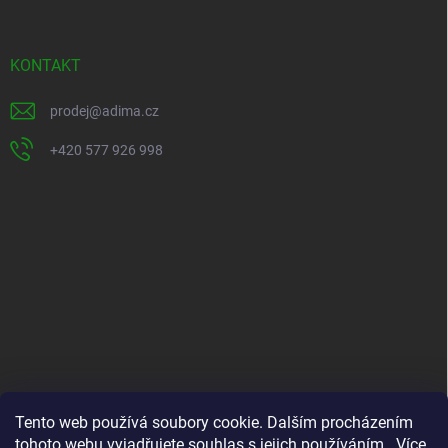
p
a
t
KONTAKT
í
prodej
@
adima.cz
+420 577 926 998
INFORMACE PRO VÁS
Tento web používá soubory cookie. Dalším procházením
tohoto webu vyjadřujete souhlas s jejich používáním.. Více
Kontakty