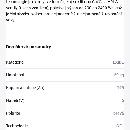
technologie (elektrolyt ve formě gelu) se slitinou Ca/Ca a VRLA
ventily (řízená ventilem), pokrývají výkon od 290 do 2400 Wh, což
je činí skvělou volbou pro nejmodernější a nejnáročnější rekreační
vozy.
Doplňkové parametry
Kategorie
:
EXIDE
Hmotnost
:
29 kg
Kapacita baterie (Ah)
:
195
Napětí (V)
:
6
Polarita
:
pravá
Technologie
:
GEL