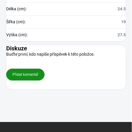
Délka (cm)
:
24.5
Šířka (cm)
:
19
Výška (cm)
:
27.5
Diskuze
Buďte první, kdo napíše příspěvek k této položce.
Přidat komentář
Z
á