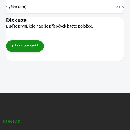
Výška (cm)
:
21.5
Diskuze
Buďte první, kdo napíše příspěvek k této položce.
Přidat komentář
Z
á
p
a
t
KONTAKT
í