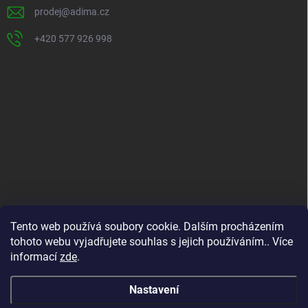
prodej
@
adima.cz
+420 577 926 998
INFORMACE PRO VÁS
Tento web používá soubory cookie. Dalším procházením
tohoto webu vyjadřujete souhlas s jejich používáním.. Více
Kontakty
informací
zde
.
Formuláře ke stažení
O nás
Nastavení