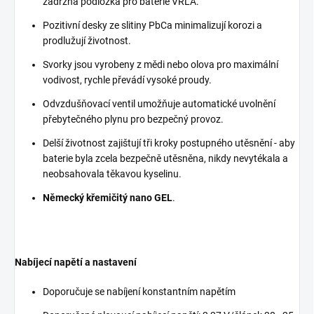
zádržná podložka pro baterie VRLA.
Pozitivní desky ze slitiny PbCa minimalizují korozi a
prodlužují životnost.
Svorky jsou vyrobeny z mědi nebo olova pro maximální
vodivost, rychle převádí vysoké proudy.
Odvzdušňovací ventil umožňuje automatické uvolnění
přebytečného plynu pro bezpečný provoz.
Delší životnost zajištují tři kroky postupného utěsnění - aby
baterie byla zcela bezpečně utěsněna, nikdy nevytékala a
neobsahovala těkavou kyselinu.
Německý křemičitý nano GEL
.
Nabíjecí napětí a nastavení
Doporučuje se nabíjení konstantním napětím