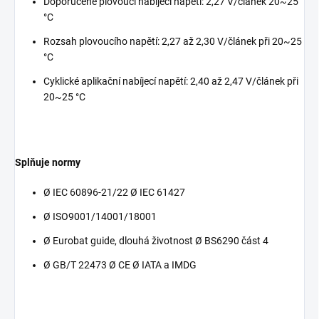
Doporučené plovoucí nabíjecí napětí: 2,27 V/článek 20~25
°C
Rozsah plovoucího napětí: 2,27 až 2,30 V/článek při 20~25
°C
Cyklické aplikační nabíjecí napětí: 2,40 až 2,47 V/článek při
20~25 °C
Splňuje normy
Ø IEC 60896-21/22 Ø IEC 61427
Ø ISO9001/14001/18001
Ø Eurobat guide, dlouhá životnost Ø BS6290 část 4
Ø GB/T 22473 Ø CE Ø IATA a IMDG