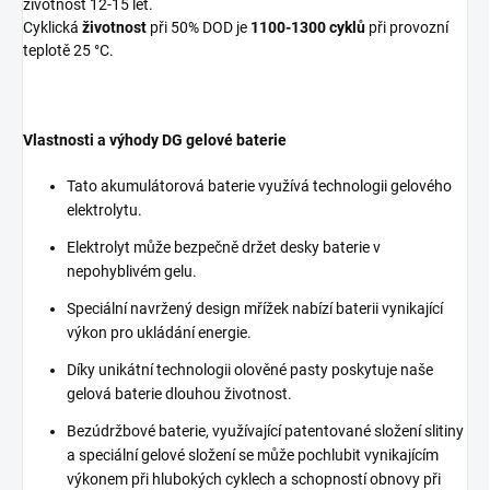
životnost 12-15 let.
Cyklická
životnost
při 50% DOD je
1100-1300 cyklů
při provozní
teplotě 25 °C.
Vlastnosti a výhody DG gelové baterie
Tato akumulátorová baterie využívá technologii gelového
elektrolytu.
Elektrolyt může bezpečně držet desky baterie v
nepohyblivém gelu.
Speciální navržený design mřížek nabízí baterii vynikající
výkon pro ukládání energie.
Díky unikátní technologii olověné pasty poskytuje naše
gelová baterie dlouhou životnost.
Bezúdržbové baterie, využívající patentované složení slitiny
a speciální gelové složení se může pochlubit vynikajícím
výkonem při hlubokých cyklech a schopností obnovy při