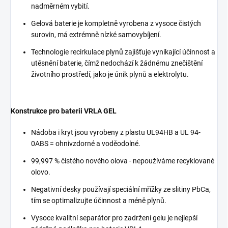
nadměrném vybití.
Gelová baterie je kompletně vyrobena z vysoce čistých
surovin, má extrémně nízké samovybíjení.
Technologie recirkulace plynů zajišťuje vynikající účinnost a
utěsnění baterie, čímž nedochází k žádnému znečištění
životního prostředí, jako je únik plynů a elektrolytu.
Konstrukce pro baterii VRLA GEL
Nádoba i kryt jsou vyrobeny z plastu UL94HB a UL 94-
0ABS = ohnivzdorné a voděodolné.
99,997 % čistého nového olova - nepoužíváme recyklované
olovo.
Negativní desky používají speciální mřížky ze slitiny PbCa,
tím se optimalizujte účinnost a méně plynů.
Vysoce kvalitní separátor pro zadržení gelu je nejlepší