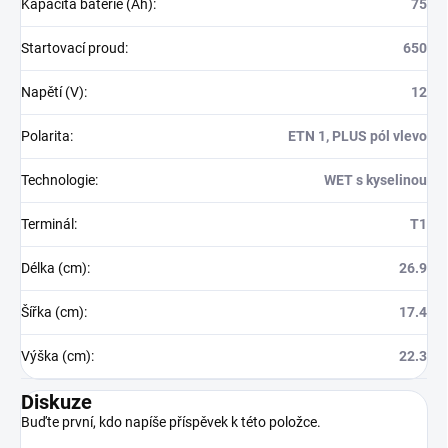
Kapacita baterie (Ah)
:
75
Startovací proud
:
650
Napětí (V)
:
12
Polarita
:
ETN 1, PLUS pól vlevo
Technologie
:
WET s kyselinou
Terminál
:
T1
Délka (cm)
:
26.9
Šířka (cm)
:
17.4
Výška (cm)
:
22.3
Diskuze
Buďte první, kdo napíše příspěvek k této položce.