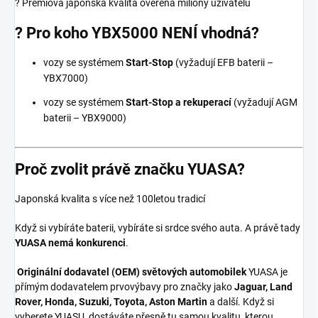
? Prémiová japonská kvalita ověřená miliony uživatelů
? Pro koho YBX5000 NENÍ vhodná?
vozy se systémem
Start-Stop
(vyžadují EFB baterii –
YBX7000)
vozy se systémem
Start-Stop a rekuperací
(vyžadují AGM
baterii – YBX9000)
Proč zvolit právě značku YUASA?
Japonská kvalita s více než 100letou tradicí
Když si vybíráte baterii, vybíráte si srdce svého auta. A právě tady
YUASA nemá konkurenci
.
Originální dodavatel (OEM) světových automobilek
YUASA je
přímým dodavatelem prvovýbavy pro značky jako
Jaguar, Land
Rover, Honda, Suzuki, Toyota, Aston Martin
a další. Když si
vyberete YUASU, dostáváte přesně tu samou kvalitu, kterou