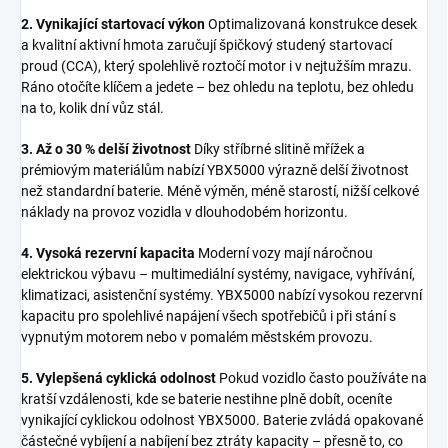
2. Vynikající startovací výkon
Optimalizovaná konstrukce desek
a kvalitní aktivní hmota zaručují špičkový studený startovací
proud (CCA), který spolehlivě roztočí motor i v nejtužším mrazu.
Ráno otočíte klíčem a jedete – bez ohledu na teplotu, bez ohledu
na to, kolik dní vůz stál.
3. Až o 30 % delší životnost
Díky stříbrné slitině mřížek a
prémiovým materiálům nabízí YBX5000 výrazně delší životnost
než standardní baterie. Méně výměn, méně starostí, nižší celkové
náklady na provoz vozidla v dlouhodobém horizontu.
4. Vysoká rezervní kapacita
Moderní vozy mají náročnou
elektrickou výbavu – multimediální systémy, navigace, vyhřívání,
klimatizaci, asistenční systémy. YBX5000 nabízí vysokou rezervní
kapacitu pro spolehlivé napájení všech spotřebičů i při stání s
vypnutým motorem nebo v pomalém městském provozu.
5. Vylepšená cyklická odolnost
Pokud vozidlo často používáte na
kratší vzdálenosti, kde se baterie nestihne plně dobít, oceníte
vynikající cyklickou odolnost YBX5000. Baterie zvládá opakované
částečné vybíjení a nabíjení bez ztráty kapacity – přesně to, co