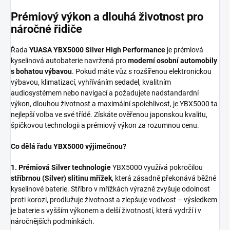
Prémiový výkon a dlouhá životnost pro
náročné řidiče
Řada
YUASA YBX5000 Silver High Performance
je prémiová
kyselinová autobaterie navržená pro
moderní osobní automobily
s bohatou výbavou
. Pokud máte vůz s rozšířenou elektronickou
výbavou, klimatizací, vyhříváním sedadel, kvalitním
audiosystémem nebo navigací a požadujete nadstandardní
výkon, dlouhou životnost a maximální spolehlivost, je YBX5000 ta
nejlepší volba ve své třídě. Získáte ověřenou japonskou kvalitu,
špičkovou technologii a prémiový výkon za rozumnou cenu.
Co dělá řadu YBX5000 výjimečnou?
1. Prémiová Silver technologie
YBX5000 využívá pokročilou
stříbrnou (Silver) slitinu mřížek
, která zásadně překonává běžné
kyselinové baterie. Stříbro v mřížkách výrazně zvyšuje odolnost
proti korozi, prodlužuje životnost a zlepšuje vodivost – výsledkem
je baterie s vyšším výkonem a delší životností, která vydrží i v
náročnějších podmínkách.