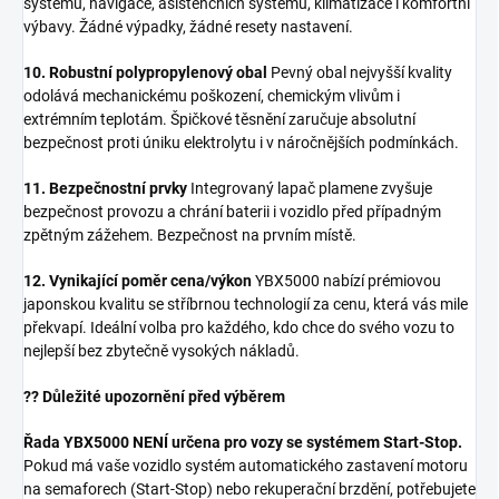
systémů, navigace, asistenčních systémů, klimatizace i komfortní
výbavy. Žádné výpadky, žádné resety nastavení.
10. Robustní polypropylenový obal
Pevný obal nejvyšší kvality
odolává mechanickému poškození, chemickým vlivům i
extrémním teplotám. Špičkové těsnění zaručuje absolutní
bezpečnost proti úniku elektrolytu i v náročnějších podmínkách.
11. Bezpečnostní prvky
Integrovaný lapač plamene zvyšuje
bezpečnost provozu a chrání baterii i vozidlo před případným
zpětným zážehem. Bezpečnost na prvním místě.
12. Vynikající poměr cena/výkon
YBX5000 nabízí prémiovou
japonskou kvalitu se stříbrnou technologií za cenu, která vás mile
překvapí. Ideální volba pro každého, kdo chce do svého vozu to
nejlepší bez zbytečně vysokých nákladů.
?? Důležité upozornění před výběrem
Řada YBX5000 NENÍ určena pro vozy se systémem Start-Stop.
Pokud má vaše vozidlo systém automatického zastavení motoru
na semaforech (Start-Stop) nebo rekuperační brzdění, potřebujete