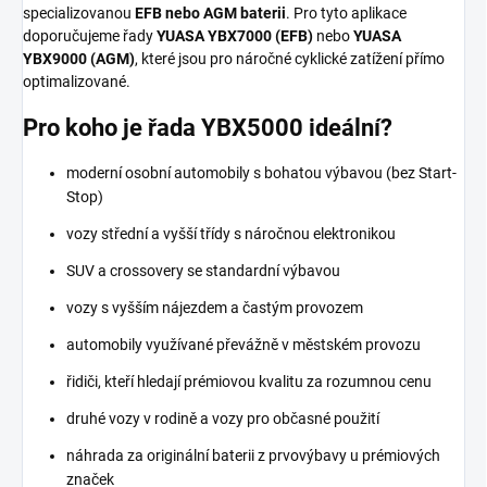
specializovanou
EFB nebo AGM baterii
. Pro tyto aplikace
doporučujeme řady
YUASA YBX7000 (EFB)
nebo
YUASA
YBX9000 (AGM)
, které jsou pro náročné cyklické zatížení přímo
optimalizované.
Pro koho je řada YBX5000 ideální?
moderní osobní automobily s bohatou výbavou (bez Start-
Stop)
vozy střední a vyšší třídy s náročnou elektronikou
SUV a crossovery se standardní výbavou
vozy s vyšším nájezdem a častým provozem
automobily využívané převážně v městském provozu
řidiči, kteří hledají prémiovou kvalitu za rozumnou cenu
druhé vozy v rodině a vozy pro občasné použití
náhrada za originální baterii z prvovýbavy u prémiových
značek