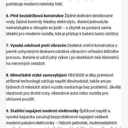
potřebuje moderní městský řidič.
6. Plně bezúdržbová konstrukce
Žádné dolévání destilované
vody, žádné kontroly hladiny elektrolytu. Baterii jednoduše
nainstalujete a věnujete se jízdě – o zbytek se postará sama.
Ideální pro moderní vozidla, kde je přístup k baterii často obtížný.
7. Vysoká odolnost proti vibracím
Zesílená vnitřní konstrukce s
pevně uchycenými deskami odolává vibracím i otřesům běžného
provozu. Baterie si udrží plný výkon i po desítkách tisíc kilometrů
na nerovných cestách.
8. Mimořádně nízké samovybíjení
YBX5000 si díky prémiové
stříbrné technologii udržuje napětí dlouhodobě, takže ani po
týdnech či měsících stání vozidlo nastartuje bez problémů. Skvělá
vlastnost pro druhé vozy, víkendová auta nebo vozidla pro
občasné použití.
9. Stabilní napájení moderní elektroniky
Špičkové napětí a
vysoká kapacita zaručují bezproblémové napájení veškeré
moderní palubní elektroniky – řídicích jednotek, multimediálních