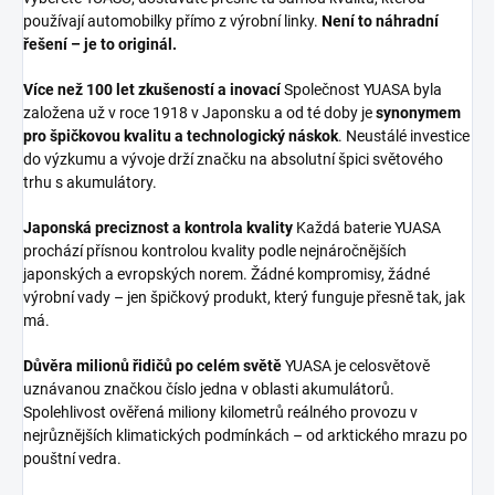
používají automobilky přímo z výrobní linky.
Není to náhradní
řešení – je to originál.
Více než 100 let zkušeností a inovací
Společnost YUASA byla
založena už v roce 1918 v Japonsku a od té doby je
synonymem
pro špičkovou kvalitu a technologický náskok
. Neustálé investice
do výzkumu a vývoje drží značku na absolutní špici světového
trhu s akumulátory.
Japonská preciznost a kontrola kvality
Každá baterie YUASA
prochází přísnou kontrolou kvality podle nejnáročnějších
japonských a evropských norem. Žádné kompromisy, žádné
výrobní vady – jen špičkový produkt, který funguje přesně tak, jak
má.
Důvěra milionů řidičů po celém světě
YUASA je celosvětově
uznávanou značkou číslo jedna v oblasti akumulátorů.
Spolehlivost ověřená miliony kilometrů reálného provozu v
nejrůznějších klimatických podmínkách – od arktického mrazu po
pouštní vedra.