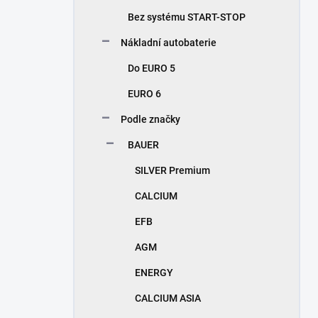
n
Bez systému START-STOP
í
p
Nákladní autobaterie
a
n
Do EURO 5
e
EURO 6
l
Podle značky
BAUER
SILVER Premium
CALCIUM
EFB
AGM
ENERGY
CALCIUM ASIA