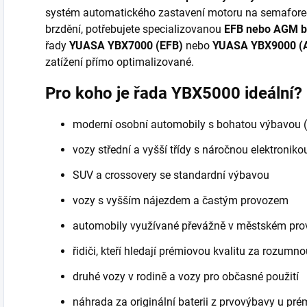
systém automatického zastavení motoru na semaforec
brzdění, potřebujete specializovanou
EFB nebo AGM ba
řady
YUASA YBX7000 (EFB)
nebo
YUASA YBX9000 (
zatížení přímo optimalizované.
Pro koho je řada YBX5000 ideální?
moderní osobní automobily s bohatou výbavou (
vozy střední a vyšší třídy s náročnou elektroniko
SUV a crossovery se standardní výbavou
vozy s vyšším nájezdem a častým provozem
automobily využívané převážně v městském pro
řidiči, kteří hledají prémiovou kvalitu za rozumn
druhé vozy v rodině a vozy pro občasné použití
náhrada za originální baterii z prvovýbavy u pr