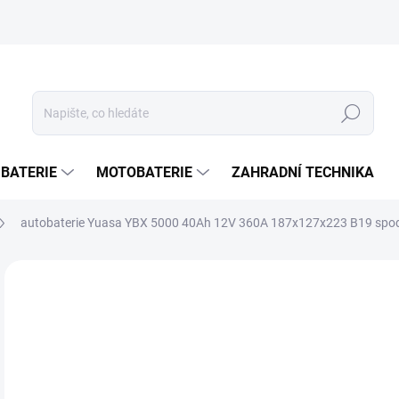
Hledat
 BATERIE
MOTOBATERIE
ZAHRADNÍ TECHNIKA
autobaterie Yuasa YBX 5000 40Ah 12V 360A 187x127x223 B19 spod
ZNAČKA:
YUASA
1 
1 1
Měr
SK
cena