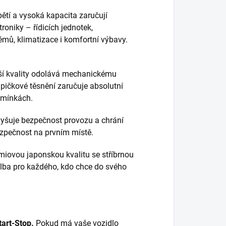
ětí a vysoká kapacita zaručují
oniky – řídicích jednotek,
émů, klimatizace i komfortní výbavy.
ší kvality odolává mechanickému
pičkové těsnění zaručuje absolutní
odmínkách.
yšuje bezpečnost provozu a chrání
ezpečnost na prvním místě.
iovou japonskou kvalitu se stříbrnou
volba pro každého, kdo chce do svého
art-Stop.
Pokud má vaše vozidlo