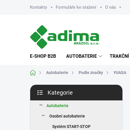
Přejít
Kontakty
Formuláře ke stažení
O nás
na
obsah
E-SHOP B2B
AUTOBATERIE
TRAKČNÍ
Domů
Autobaterie
Podle značky
YUASA
P
Kategorie
o
Přeskočit
s
kategorie
t
Autobaterie
r
Osobní autobaterie
a
n
Systém START-STOP