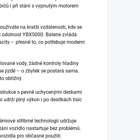
ebičů i při stání s vypnutým motorem
užíváte na kratší vzdálenosti, kde se
kou odolnost YBX5000. Baterie zvládá
acity – přesně to, co potřebuje moderní
lované vody, žádné kontroly hladiny
 se jízdě – o zbytek se postará sama.
to obtížný.
onstrukce s pevně uchycenými deskami
 udrží plný výkon i po desítkách tisíc
miové stříbrné technologii udržuje
tání vozidlo nastartuje bez problémů.
vozidla pro občasné použití.