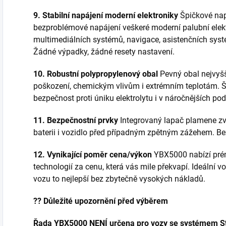
9. Stabilní napájení moderní elektroniky
Špičkové nap
bezproblémové napájení veškeré moderní palubní elektr
multimediálních systémů, navigace, asistenčních syst
Žádné výpadky, žádné resety nastavení.
10. Robustní polypropylenový obal
Pevný obal nejvyš
poškození, chemickým vlivům i extrémním teplotám. Š
bezpečnost proti úniku elektrolytu i v náročnějších p
11. Bezpečnostní prvky
Integrovaný lapač plamene zv
baterii i vozidlo před případným zpětným zážehem. B
12. Vynikající poměr cena/výkon
YBX5000 nabízí prém
technologií za cenu, která vás mile překvapí. Ideální 
vozu to nejlepší bez zbytečně vysokých nákladů.
?? Důležité upozornění před výběrem
Řada YBX5000 NENÍ určena pro vozy se systémem St