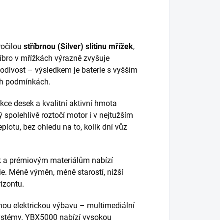
očilou
stříbrnou (Silver) slitinu mřížek
,
íbro v mřížkách výrazně zvyšuje
 vodivost – výsledkem je baterie s vyšším
ích podmínkách.
ce desek a kvalitní aktivní hmota
ý spolehlivě roztočí motor i v nejtužším
plotu, bez ohledu na to, kolik dní vůz
ek a prémiovým materiálům nabízí
e. Méně výměn, méně starostí, nižší
izontu.
ou elektrickou výbavu – multimediální
 systémy. YBX5000 nabízí vysokou