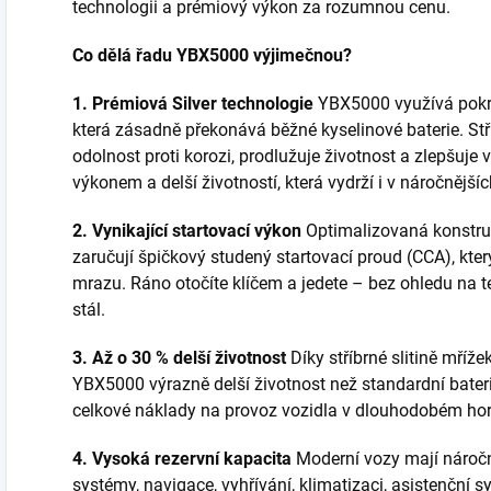
technologii a prémiový výkon za rozumnou cenu.
Co dělá řadu YBX5000 výjimečnou?
1. Prémiová Silver technologie
YBX5000 využívá pokr
která zásadně překonává běžné kyselinové baterie. Stř
odolnost proti korozi, prodlužuje životnost a zlepšuje
výkonem a delší životností, která vydrží i v náročnějš
2. Vynikající startovací výkon
Optimalizovaná konstruk
zaručují špičkový studený startovací proud (CCA), kter
mrazu. Ráno otočíte klíčem a jedete – bez ohledu na te
stál.
3. Až o 30 % delší životnost
Díky stříbrné slitině mříž
YBX5000 výrazně delší životnost než standardní bateri
celkové náklady na provoz vozidla v dlouhodobém hor
4. Vysoká rezervní kapacita
Moderní vozy mají náročn
systémy, navigace, vyhřívání, klimatizaci, asistenční