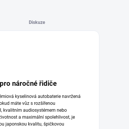
Diskuze
pro náročné řidiče
émiová kyselinová autobaterie navržená
Pokud máte vůz s rozšířenou
el, kvalitním audiosystémem nebo
ivotnost a maximální spolehlivost, je
nou japonskou kvalitu, špičkovou