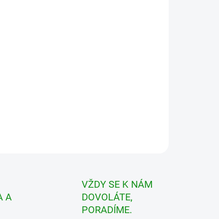
ILNÍ INFORMACE
ZEPTAT SE
VŽDY SE K NÁM
 A
DOVOLÁTE,
PORADÍME.