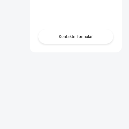
Máte otázku?
Obráťte sa na nás.
Kontaktní formulář