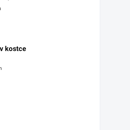
u
v kostce
m