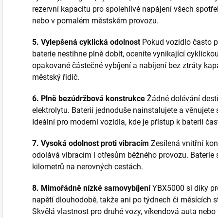
rezervní kapacitu pro spolehlivé napájení všech spotř
nebo v pomalém městském provozu.
5. Vylepšená cyklická odolnost
Pokud vozidlo často po
baterie nestihne plně dobít, oceníte vynikající cyklic
opakované částečné vybíjení a nabíjení bez ztráty kap
městský řidič.
6. Plně bezúdržbová konstrukce
Žádné dolévání desti
elektrolytu. Baterii jednoduše nainstalujete a věnujete
Ideální pro moderní vozidla, kde je přístup k baterii čas
7. Vysoká odolnost proti vibracím
Zesílená vnitřní k
odolává vibracím i otřesům běžného provozu. Baterie si
kilometrů na nerovných cestách.
8. Mimořádně nízké samovybíjení
YBX5000 si díky pré
napětí dlouhodobě, takže ani po týdnech či měsících s
Skvělá vlastnost pro druhé vozy, víkendová auta nebo 