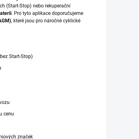
h (Start-Stop) nebo rekuperační
terii
. Pro tyto aplikace doporučujeme
AGM)
, které jsou pro náročné cyklické
bez Start-Stop)
u
vozu
ou cenu
émiových značek