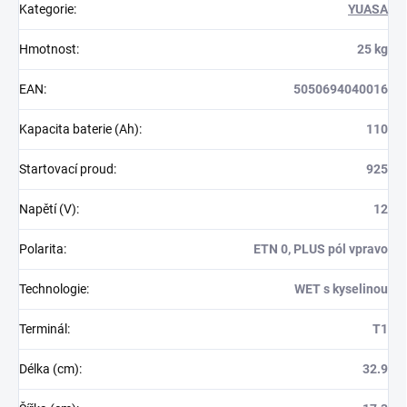
Kategorie
:
YUASA
Hmotnost
:
25 kg
EAN
:
5050694040016
Kapacita baterie (Ah)
:
110
Startovací proud
:
925
Napětí (V)
:
12
Polarita
:
ETN 0, PLUS pól vpravo
Technologie
:
WET s kyselinou
Terminál
:
T1
Délka (cm)
:
32.9