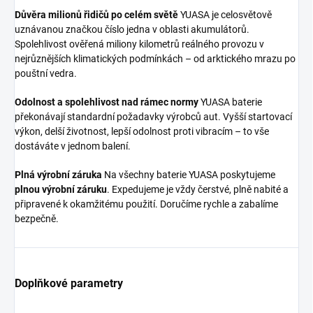
Důvěra milionů řidičů po celém světě
YUASA je celosvětově
uznávanou značkou číslo jedna v oblasti akumulátorů.
Spolehlivost ověřená miliony kilometrů reálného provozu v
nejrůznějších klimatických podmínkách – od arktického mrazu po
pouštní vedra.
Odolnost a spolehlivost nad rámec normy
YUASA baterie
překonávají standardní požadavky výrobců aut. Vyšší startovací
výkon, delší životnost, lepší odolnost proti vibracím – to vše
dostáváte v jednom balení.
Plná výrobní záruka
Na všechny baterie YUASA poskytujeme
plnou výrobní záruku
. Expedujeme je vždy čerstvé, plně nabité a
připravené k okamžitému použití. Doručíme rychle a zabalíme
bezpečně.
Doplňkové parametry