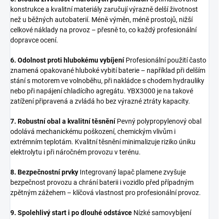
konstrukce a kvalitní materiály zaručují výrazně delší životnost
než u běžných autobaterií. Méně výměn, méně prostojů, nižší
celkové náklady na provoz – přesně to, co každý profesionální
dopravce ocení.
6. Odolnost proti hlubokému vybíjení
Profesionální použití často
znamená opakované hluboké vybití baterie – například při delším
stání s motorem ve volnoběhu, při nakládce s chodem hydrauliky
nebo při napájení chladícího agregátu. YBX3000 je na takové
zatížení připravená a zvládá ho bez výrazné ztráty kapacity.
7. Robustní obal a kvalitní těsnění
Pevný polypropylenový obal
odolává mechanickému poškození, chemickým vlivům i
extrémním teplotám. Kvalitní těsnění minimalizuje riziko úniku
elektrolytu i při náročném provozu v terénu.
8. Bezpečnostní prvky
Integrovaný lapač plamene zvyšuje
bezpečnost provozu a chrání baterii i vozidlo před případným
zpětným zážehem – klíčová vlastnost pro profesionální provoz.
9. Spolehlivý start i po dlouhé odstávce
Nízké samovybíjení