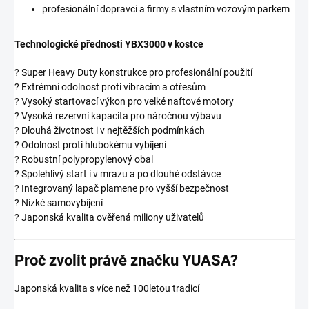
profesionální dopravci a firmy s vlastním vozovým parkem
Technologické přednosti YBX3000 v kostce
? Super Heavy Duty konstrukce pro profesionální použití
? Extrémní odolnost proti vibracím a otřesům
? Vysoký startovací výkon pro velké naftové motory
? Vysoká rezervní kapacita pro náročnou výbavu
? Dlouhá životnost i v nejtěžších podmínkách
? Odolnost proti hlubokému vybíjení
? Robustní polypropylenový obal
? Spolehlivý start i v mrazu a po dlouhé odstávce
? Integrovaný lapač plamene pro vyšší bezpečnost
? Nízké samovybíjení
? Japonská kvalita ověřená miliony uživatelů
Proč zvolit právě značku YUASA?
Japonská kvalita s více než 100letou tradicí