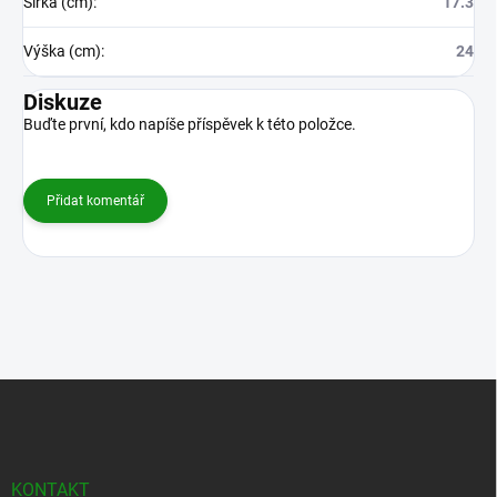
Šířka (cm)
:
17.3
Výška (cm)
:
24
Diskuze
Buďte první, kdo napíše příspěvek k této položce.
Přidat komentář
Z
á
p
a
t
KONTAKT