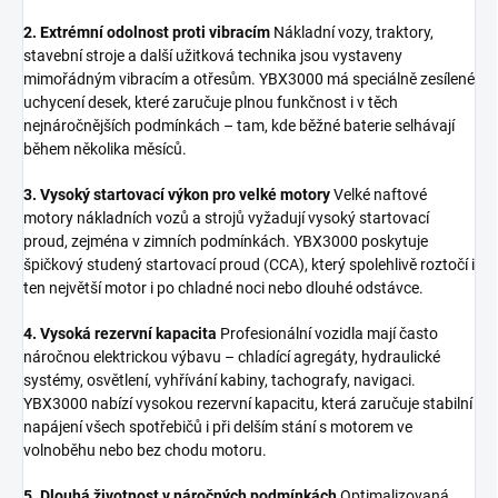
2. Extrémní odolnost proti vibracím
Nákladní vozy, traktory,
stavební stroje a další užitková technika jsou vystaveny
mimořádným vibracím a otřesům. YBX3000 má speciálně zesílené
uchycení desek, které zaručuje plnou funkčnost i v těch
nejnáročnějších podmínkách – tam, kde běžné baterie selhávají
během několika měsíců.
3. Vysoký startovací výkon pro velké motory
Velké naftové
motory nákladních vozů a strojů vyžadují vysoký startovací
proud, zejména v zimních podmínkách. YBX3000 poskytuje
špičkový studený startovací proud (CCA), který spolehlivě roztočí i
ten největší motor i po chladné noci nebo dlouhé odstávce.
4. Vysoká rezervní kapacita
Profesionální vozidla mají často
náročnou elektrickou výbavu – chladící agregáty, hydraulické
systémy, osvětlení, vyhřívání kabiny, tachografy, navigaci.
YBX3000 nabízí vysokou rezervní kapacitu, která zaručuje stabilní
napájení všech spotřebičů i při delším stání s motorem ve
volnoběhu nebo bez chodu motoru.
5. Dlouhá životnost v náročných podmínkách
Optimalizovaná