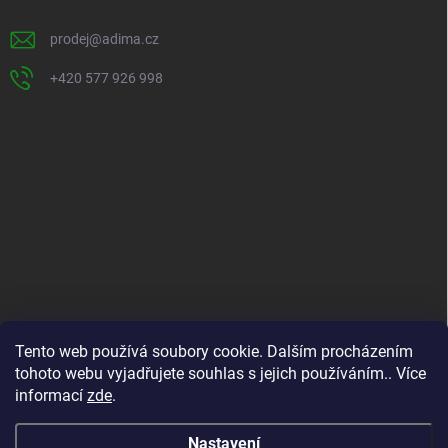
í
prodej
@
adima.cz
+420 577 926 998
INFORMACE PRO VÁS
Tento web používá soubory cookie. Dalším procházením
tohoto webu vyjadřujete souhlas s jejich používáním.. Více
Kontakty
informací
zde
.
Formuláře ke stažení
O nás
Nastavení