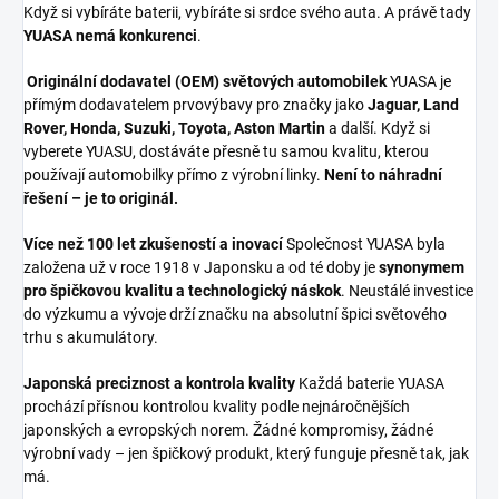
Když si vybíráte baterii, vybíráte si srdce svého auta. A právě tady
YUASA nemá konkurenci
.
Originální dodavatel (OEM) světových automobilek
YUASA je
přímým dodavatelem prvovýbavy pro značky jako
Jaguar, Land
Rover, Honda, Suzuki, Toyota, Aston Martin
a další. Když si
vyberete YUASU, dostáváte přesně tu samou kvalitu, kterou
používají automobilky přímo z výrobní linky.
Není to náhradní
řešení – je to originál.
Více než 100 let zkušeností a inovací
Společnost YUASA byla
založena už v roce 1918 v Japonsku a od té doby je
synonymem
pro špičkovou kvalitu a technologický náskok
. Neustálé investice
do výzkumu a vývoje drží značku na absolutní špici světového
trhu s akumulátory.
Japonská preciznost a kontrola kvality
Každá baterie YUASA
prochází přísnou kontrolou kvality podle nejnáročnějších
japonských a evropských norem. Žádné kompromisy, žádné
výrobní vady – jen špičkový produkt, který funguje přesně tak, jak
má.