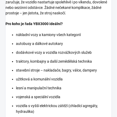
zaručuje, že vozidlo nastartuje spolehlivě i po víkendu, dovolené
nebo sezónní odstávce. Žádné nečekané komplikace, žádné
prostoje – jen jistota, že stroj naskočí.
Pro koho je řada YBX3000 ideální?
nákladní vozy a kamiony všech kategorií
autobusy a dálkové autokary
dodávkové vozy a vozidla rozvážkových služeb
traktory, kombajny a další zemědělská technika
stavební stroje – nakladače, bagry, válce, dampery
užitková a komunální vozidla
lesní a manipulační technika
vojenská a speciální vozidla
vozidla s vyšší elektrickou zátěží (chladící agregáty,
hydraulika)