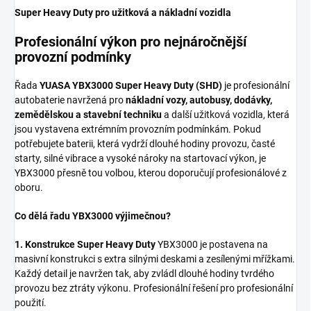
Super Heavy Duty pro užitková a nákladní vozidla
Profesionální výkon pro nejnáročnější
provozní podmínky
Řada
YUASA YBX3000 Super Heavy Duty (SHD)
je profesionální
autobaterie navržená pro
nákladní vozy, autobusy, dodávky,
zemědělskou a stavební techniku
a další užitková vozidla, která
jsou vystavena extrémním provozním podmínkám. Pokud
potřebujete baterii, která vydrží dlouhé hodiny provozu, časté
starty, silné vibrace a vysoké nároky na startovací výkon, je
YBX3000 přesně tou volbou, kterou doporučují profesionálové z
oboru.
Co dělá řadu YBX3000 výjimečnou?
1. Konstrukce Super Heavy Duty
YBX3000 je postavena na
masivní konstrukci s extra silnými deskami a zesílenými mřížkami.
Každý detail je navržen tak, aby zvládl dlouhé hodiny tvrdého
provozu bez ztráty výkonu. Profesionální řešení pro profesionální
použití.