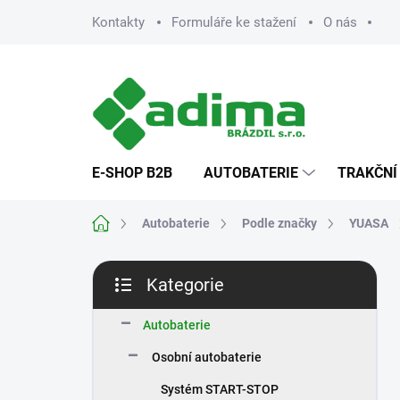
Přejít
Kontakty
Formuláře ke stažení
O nás
na
obsah
E-SHOP B2B
AUTOBATERIE
TRAKČNÍ
Domů
Autobaterie
Podle značky
YUASA
P
Kategorie
o
Přeskočit
s
kategorie
t
Autobaterie
r
Osobní autobaterie
a
n
Systém START-STOP