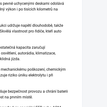
e s pevně uchycenými deskami odolává
ný výkon i po tisících kilometrů na
ukci udržuje napětí dlouhodobě, takže
kvělá vlastnost pro řidiče, kteří auto
ostatečná kapacita zaručují
světlení, autorádia, klimatizace,
klidná jízda.
á mechanickému poškození, chemickým
je riziko úniku elektrolytu i při
uje bezpečnost provozu a chrání baterii
st na prvním místě.