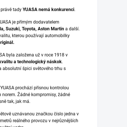
A právě tady
YUASA nemá konkurenci
.
UASA je přímým dodavatelem
a, Suzuki, Toyota, Aston Martin
a další.
alitu, kterou používají automobilky
riginál.
A byla založena už v roce 1918 v
valitu a technologický náskok
.
 absolutní špici světového trhu s
 YUASA prochází přísnou kontrolou
ch norem. Žádné kompromisy, žádné
sně tak, jak má.
ětově uznávanou značkou číslo jedna v
ometrů reálného provozu v nejrůznějších