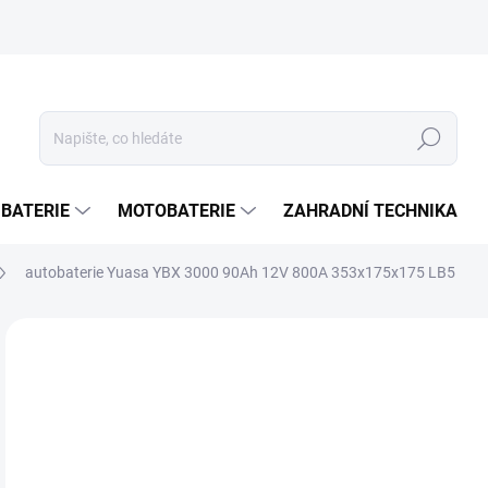
Hledat
 BATERIE
MOTOBATERIE
ZAHRADNÍ TECHNIKA
autobaterie Yuasa YBX 3000 90Ah 12V 800A 353x175x175 LB5
ZNAČKA:
YUASA
2 
2 1
Měr
SK
cena