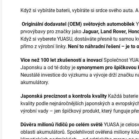
Když si vybíráte baterii, vybíráte si srdce svého auta. 
Originální dodavatel (OEM) světových automobilek
Y
prvovýbavy pro značky jako
Jaguar, Land Rover, Hond
Když si vyberete YUASU, dostáváte přesně tu samou kv
přímo z výrobní linky.
Není to náhradní řešení – je to o
Více než 100 let zkušeností a inovací
Společnost YUAS
Japonsku a od té doby je
synonymem pro špičkovou k
Neustálé investice do výzkumu a vývoje drží značku na
akumulátory.
Japonská preciznost a kontrola kvality
Každá baterie
kvality podle nejnáročnějších japonských a evropský
výrobní vady – jen špičkový produkt, který funguje pře
Důvěra milionů řidičů po celém světě
YUASA je celosv
oblasti akumulátorů. Spolehlivost ověřená miliony kil