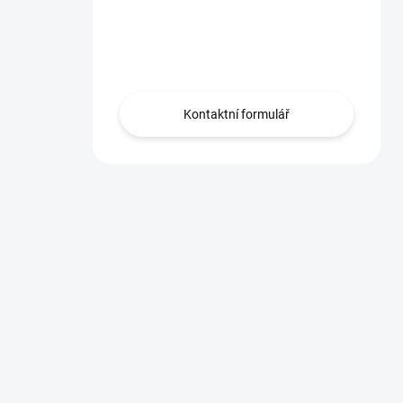
Máte otázku?
Obráťte sa na nás.
Kontaktní formulář