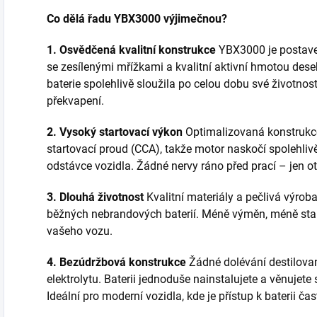
Co dělá řadu YBX3000 výjimečnou?
1. Osvědčená kvalitní konstrukce
YBX3000 je postave
se zesílenými mřížkami a kvalitní aktivní hmotou desek
baterie spolehlivě sloužila po celou dobu své životn
překvapení.
2. Vysoký startovací výkon
Optimalizovaná konstrukc
startovací proud (CCA), takže motor naskočí spolehlivě
odstávce vozidla. Žádné nervy ráno před prací – jen ot
3. Dlouhá životnost
Kvalitní materiály a pečlivá výroba
běžných nebrandových baterií. Méně výměn, méně staro
vašeho vozu.
4. Bezúdržbová konstrukce
Žádné dolévání destilovan
elektrolytu. Baterii jednoduše nainstalujete a věnujete
Ideální pro moderní vozidla, kde je přístup k baterii č