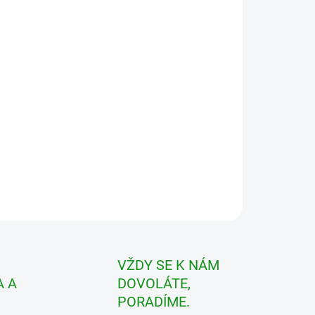
ILNÍ INFORMACE
ZEPTAT SE
VŽDY SE K NÁM
 A
DOVOLÁTE,
PORADÍME.