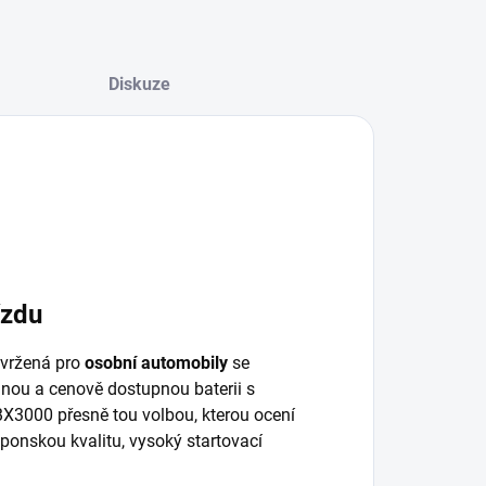
Diskuze
ízdu
avržená pro
osobní automobily
se
nou a cenově dostupnou baterii s
BX3000 přesně tou volbou, kterou ocení
aponskou kvalitu, vysoký startovací