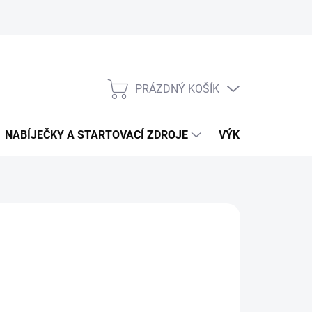
PRÁZDNÝ KOŠÍK
NÁKUPNÍ
KOŠÍK
NABÍJEČKY A STARTOVACÍ ZDROJE
VÝKUP AUTOBATE
597 Kč
46,28 Kč bez DPH
ná
LADEM
: