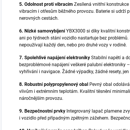
5. Odolnost proti vibracím
Zesílená vnitřní konstrukc
vibracím i otřesům běžného provozu. Baterie si udrží pl
nerovných cestách.
6. Nízké samovybíjení
YBX3000 si díky kvalitní konstr
ani po týdnech stání vozidlo nastartuje bez problémů. S
nepoužívají každý den, nebo pro druhé vozy v rodině.
7. Spolehlivé napájení elektroniky
Stabilní napětí a d
bezproblémové napájení veškeré palubní elektroniky – o
vyhřívání i navigace. Žádné výpadky, žádné resety, jen 
8. Robustní polypropylenový obal
Pevný obal odoláv
vlivům i extrémním teplotám. Kvalitní těsnění minimalizu
náročnějším provozu.
9. Bezpečnostní prvky
Integrovaný lapač plamene zvyš
i vozidlo před případným zpětným zážehem. Bezpečno