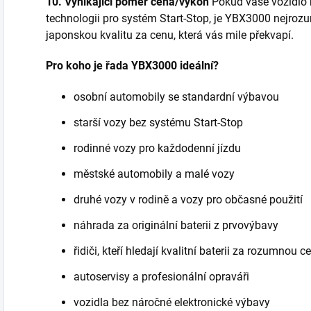
10. Vynikající poměr cena/výkon
Pokud vaše vozidlo 
technologii pro systém Start-Stop, je YBX3000 nejroz
japonskou kvalitu za cenu, která vás mile překvapí.
Pro koho je řada YBX3000 ideální?
osobní automobily se standardní výbavou
starší vozy bez systému Start-Stop
rodinné vozy pro každodenní jízdu
městské automobily a malé vozy
druhé vozy v rodině a vozy pro občasné použití
náhrada za originální baterii z prvovýbavy
řidiči, kteří hledají kvalitní baterii za rozumnou c
autoservisy a profesionální opraváři
vozidla bez náročné elektronické výbavy