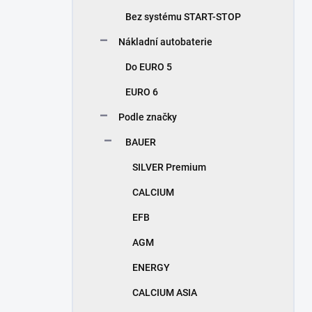
n
Bez systému START-STOP
í
p
Nákladní autobaterie
a
n
Do EURO 5
e
EURO 6
l
Podle značky
BAUER
SILVER Premium
CALCIUM
EFB
AGM
ENERGY
CALCIUM ASIA