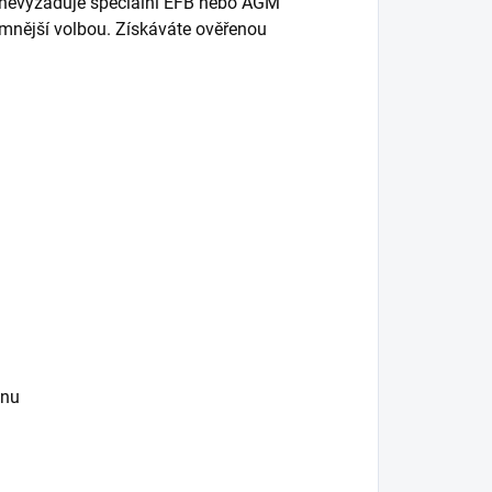
nevyžaduje speciální EFB nebo AGM
umnější volbou. Získáváte ověřenou
enu