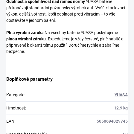
Odolnost a spolehlivost nad rámec normy
YUASA baterie
překonávají standardní požadavky výrobců aut. Vyšší startovací
výkon, delší životnost, lepší odolnost proti vibracím – to vše
dostáváte v jednom balení.
Plná výrobní záruka
Na všechny baterie YUASA poskytujeme
plnou výrobní záruku
. Expedujeme je vždy čerstvé, plně nabité a
připravené k okamžitému použití. Doručíme rychle a zabalíme
bezpečně.
Doplňkové parametry
Kategorie
:
YUASA
Hmotnost
:
12.9 kg
EAN
:
5050694029745