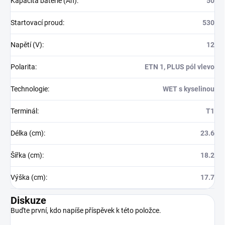
Kapacita baterie (Ah)
:
50
Startovací proud
:
530
Napětí (V)
:
12
Polarita
:
ETN 1, PLUS pól vlevo
Technologie
:
WET s kyselinou
Terminál
:
T1
Délka (cm)
:
23.6
Šířka (cm)
:
18.2
Výška (cm)
:
17.7
Diskuze
Buďte první, kdo napíše příspěvek k této položce.