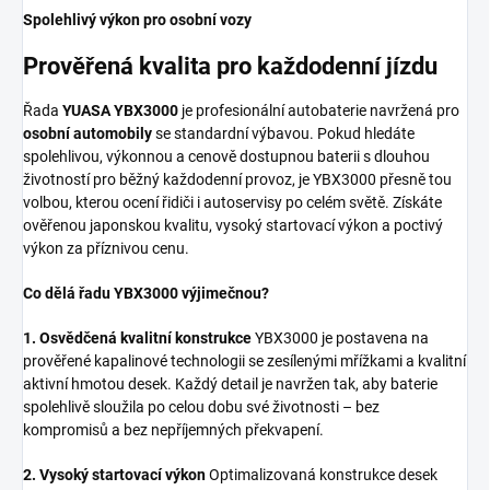
Spolehlivý výkon pro osobní vozy
Prověřená kvalita pro každodenní jízdu
Řada
YUASA YBX3000
je profesionální autobaterie navržená pro
osobní automobily
se standardní výbavou. Pokud hledáte
spolehlivou, výkonnou a cenově dostupnou baterii s dlouhou
životností pro běžný každodenní provoz, je YBX3000 přesně tou
volbou, kterou ocení řidiči i autoservisy po celém světě. Získáte
ověřenou japonskou kvalitu, vysoký startovací výkon a poctivý
výkon za příznivou cenu.
Co dělá řadu YBX3000 výjimečnou?
1. Osvědčená kvalitní konstrukce
YBX3000 je postavena na
prověřené kapalinové technologii se zesílenými mřížkami a kvalitní
aktivní hmotou desek. Každý detail je navržen tak, aby baterie
spolehlivě sloužila po celou dobu své životnosti – bez
kompromisů a bez nepříjemných překvapení.
2. Vysoký startovací výkon
Optimalizovaná konstrukce desek