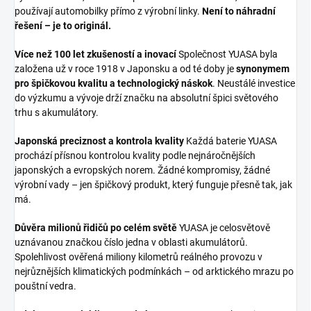
používají automobilky přímo z výrobní linky.
Není to náhradní
řešení – je to originál.
Více než 100 let zkušeností a inovací
Společnost YUASA byla
založena už v roce 1918 v Japonsku a od té doby je
synonymem
pro špičkovou kvalitu a technologický náskok
. Neustálé investice
do výzkumu a vývoje drží značku na absolutní špici světového
trhu s akumulátory.
Japonská preciznost a kontrola kvality
Každá baterie YUASA
prochází přísnou kontrolou kvality podle nejnáročnějších
japonských a evropských norem. Žádné kompromisy, žádné
výrobní vady – jen špičkový produkt, který funguje přesně tak, jak
má.
Důvěra milionů řidičů po celém světě
YUASA je celosvětově
uznávanou značkou číslo jedna v oblasti akumulátorů.
Spolehlivost ověřená miliony kilometrů reálného provozu v
nejrůznějších klimatických podmínkách – od arktického mrazu po
pouštní vedra.