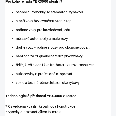
Pro koho je řada YBX3000 ideální?
osobní automobily se standardní výbavou
starší vozy bez systému Start-Stop
rodinné vozy pro každodenní jízdu
městské automobily a malé vozy
druhé vozy v rodině a vozy pro občasné použití
náhrada za originální baterii z prvovýbavy
řidiči, kteří hledají kvalitní baterii za rozumnou cenu
autoservisy a profesionální opraváři
vozidla bez náročné elektronické výbavy
Technologické přednosti YBX3000 v kostce
? Osvědčená kvalitní kapalinová konstrukce
? Vysoký startovací výkon i v mrazu