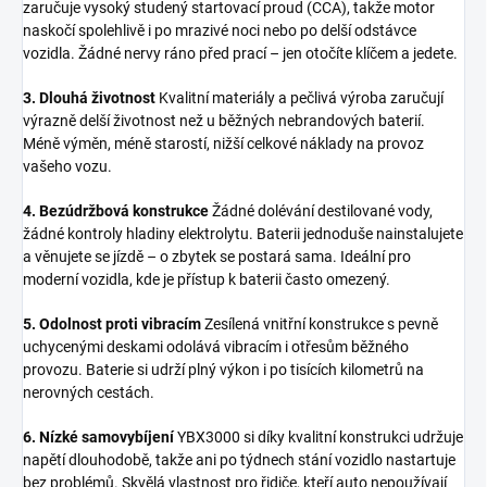
zaručuje vysoký studený startovací proud (CCA), takže motor
naskočí spolehlivě i po mrazivé noci nebo po delší odstávce
vozidla. Žádné nervy ráno před prací – jen otočíte klíčem a jedete.
3. Dlouhá životnost
Kvalitní materiály a pečlivá výroba zaručují
výrazně delší životnost než u běžných nebrandových baterií.
Méně výměn, méně starostí, nižší celkové náklady na provoz
vašeho vozu.
4. Bezúdržbová konstrukce
Žádné dolévání destilované vody,
žádné kontroly hladiny elektrolytu. Baterii jednoduše nainstalujete
a věnujete se jízdě – o zbytek se postará sama. Ideální pro
moderní vozidla, kde je přístup k baterii často omezený.
5. Odolnost proti vibracím
Zesílená vnitřní konstrukce s pevně
uchycenými deskami odolává vibracím i otřesům běžného
provozu. Baterie si udrží plný výkon i po tisících kilometrů na
nerovných cestách.
6. Nízké samovybíjení
YBX3000 si díky kvalitní konstrukci udržuje
napětí dlouhodobě, takže ani po týdnech stání vozidlo nastartuje
bez problémů. Skvělá vlastnost pro řidiče, kteří auto nepoužívají