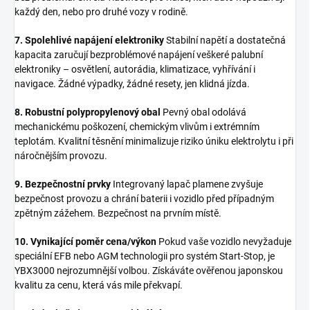
každý den, nebo pro druhé vozy v rodině.
7. Spolehlivé napájení elektroniky
Stabilní napětí a dostatečná
kapacita zaručují bezproblémové napájení veškeré palubní
elektroniky – osvětlení, autorádia, klimatizace, vyhřívání i
navigace. Žádné výpadky, žádné resety, jen klidná jízda.
8. Robustní polypropylenový obal
Pevný obal odolává
mechanickému poškození, chemickým vlivům i extrémním
teplotám. Kvalitní těsnění minimalizuje riziko úniku elektrolytu i při
náročnějším provozu.
9. Bezpečnostní prvky
Integrovaný lapač plamene zvyšuje
bezpečnost provozu a chrání baterii i vozidlo před případným
zpětným zážehem. Bezpečnost na prvním místě.
10. Vynikající poměr cena/výkon
Pokud vaše vozidlo nevyžaduje
speciální EFB nebo AGM technologii pro systém Start-Stop, je
YBX3000 nejrozumnější volbou. Získáváte ověřenou japonskou
kvalitu za cenu, která vás mile překvapí.