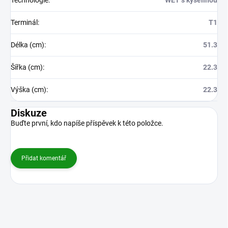
Technologie
:
WET s kyselinou
Terminál
:
T1
Délka (cm)
:
51.3
Šířka (cm)
:
22.3
Výška (cm)
:
22.3
Diskuze
Buďte první, kdo napíše příspěvek k této položce.
Přidat komentář