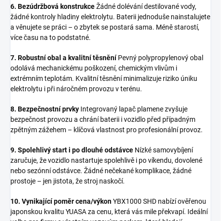
6. Bezúdržbová konstrukce
Žádné dolévání destilované vody,
žádné kontroly hladiny elektrolytu. Baterii jednoduše nainstalujete
a věnujete se práci – o zbytek se postará sama. Méně starostí,
více času na to podstatné.
7. Robustní obal a kvalitní těsnění
Pevný polypropylenový obal
odolává mechanickému poškození, chemickým vlivům i
extrémním teplotám. Kvalitní těsnění minimalizuje riziko úniku
elektrolytu i při náročném provozu v terénu.
8. Bezpečnostní prvky
Integrovaný lapač plamene zvyšuje
bezpečnost provozu a chrání baterii i vozidlo před případným
zpětným zážehem – klíčová vlastnost pro profesionální provoz.
9. Spolehlivý start i po dlouhé odstávce
Nízké samovybíjení
zaručuje, že vozidlo nastartuje spolehlivě i po víkendu, dovolené
nebo sezónní odstávce. Žádné nečekané komplikace, žádné
prostoje – jen jistota, že stroj naskočí.
10. Vynikající poměr cena/výkon
YBX1000 SHD nabízí ověřenou
japonskou kvalitu YUASA za cenu, která vás mile překvapí. Ideální