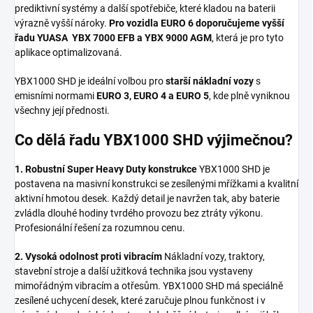
prediktivní systémy a další spotřebiče, které kladou na baterii
výrazně vyšší nároky.
Pro vozidla EURO 6 doporučujeme vyšší
řadu YUASA YBX 7000 EFB a YBX 9000 AGM
, která je pro tyto
aplikace optimalizovaná.
YBX1000 SHD je ideální volbou pro
starší nákladní vozy
s
emisními normami
EURO 3, EURO 4 a EURO 5
, kde plně vyniknou
všechny její přednosti.
Co dělá řadu YBX1000 SHD výjimečnou?
1. Robustní Super Heavy Duty konstrukce
YBX1000 SHD je
postavena na masivní konstrukci se zesílenými mřížkami a kvalitní
aktivní hmotou desek. Každý detail je navržen tak, aby baterie
zvládla dlouhé hodiny tvrdého provozu bez ztráty výkonu.
Profesionální řešení za rozumnou cenu.
2. Vysoká odolnost proti vibracím
Nákladní vozy, traktory,
stavební stroje a další užitková technika jsou vystaveny
mimořádným vibracím a otřesům. YBX1000 SHD má speciálně
zesílené uchycení desek, které zaručuje plnou funkčnost i v