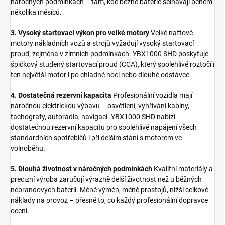
náročných podmínkách – tam, kde běžné baterie selhávají během
několika měsíců.
3. Vysoký startovací výkon pro velké motory
Velké naftové
motory nákladních vozů a strojů vyžadují vysoký startovací
proud, zejména v zimních podmínkách. YBX1000 SHD poskytuje
špičkový studený startovací proud (CCA), který spolehlivě roztočí i
ten největší motor i po chladné noci nebo dlouhé odstávce.
4. Dostatečná rezervní kapacita
Profesionální vozidla mají
náročnou elektrickou výbavu – osvětlení, vyhřívání kabiny,
tachografy, autorádia, navigaci. YBX1000 SHD nabízí
dostatečnou rezervní kapacitu pro spolehlivé napájení všech
standardních spotřebičů i při delším stání s motorem ve
volnoběhu.
5. Dlouhá životnost v náročných podmínkách
Kvalitní materiály a
precizní výroba zaručují výrazně delší životnost než u běžných
nebrandových baterií. Méně výměn, méně prostojů, nižší celkové
náklady na provoz – přesně to, co každý profesionální dopravce
ocení.