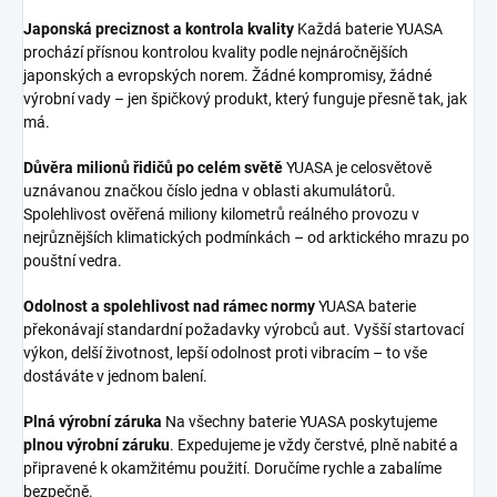
Japonská preciznost a kontrola kvality
Každá baterie YUASA
prochází přísnou kontrolou kvality podle nejnáročnějších
japonských a evropských norem. Žádné kompromisy, žádné
výrobní vady – jen špičkový produkt, který funguje přesně tak, jak
má.
Důvěra milionů řidičů po celém světě
YUASA je celosvětově
uznávanou značkou číslo jedna v oblasti akumulátorů.
Spolehlivost ověřená miliony kilometrů reálného provozu v
nejrůznějších klimatických podmínkách – od arktického mrazu po
pouštní vedra.
Odolnost a spolehlivost nad rámec normy
YUASA baterie
překonávají standardní požadavky výrobců aut. Vyšší startovací
výkon, delší životnost, lepší odolnost proti vibracím – to vše
dostáváte v jednom balení.
Plná výrobní záruka
Na všechny baterie YUASA poskytujeme
plnou výrobní záruku
. Expedujeme je vždy čerstvé, plně nabité a
připravené k okamžitému použití. Doručíme rychle a zabalíme
bezpečně.