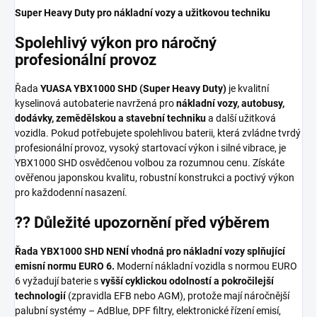
Super Heavy Duty pro nákladní vozy a užitkovou techniku
Spolehlivý výkon pro náročný
profesionální provoz
Řada
YUASA YBX1000 SHD (Super Heavy Duty)
je kvalitní
kyselinová autobaterie navržená pro
nákladní vozy, autobusy,
dodávky, zemědělskou a stavební techniku
a další užitková
vozidla. Pokud potřebujete spolehlivou baterii, která zvládne tvrdý
profesionální provoz, vysoký startovací výkon i silné vibrace, je
YBX1000 SHD osvědčenou volbou za rozumnou cenu. Získáte
ověřenou japonskou kvalitu, robustní konstrukci a poctivý výkon
pro každodenní nasazení.
?? Důležité upozornění před výběrem
Řada YBX1000 SHD NENÍ vhodná pro nákladní vozy splňující
emisní normu EURO 6.
Moderní nákladní vozidla s normou EURO
6 vyžadují baterie s
vyšší cyklickou odolností a pokročilejší
technologií
(zpravidla EFB nebo AGM), protože mají náročnější
palubní systémy – AdBlue, DPF filtry, elektronické řízení emisí,