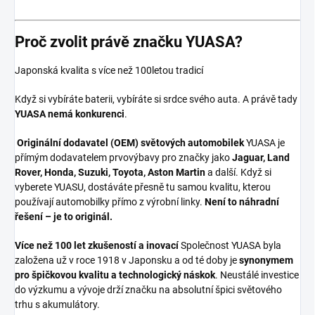
Proč zvolit právě značku YUASA?
Japonská kvalita s více než 100letou tradicí
Když si vybíráte baterii, vybíráte si srdce svého auta. A právě tady
YUASA nemá konkurenci
.
Originální dodavatel (OEM) světových automobilek
YUASA je
přímým dodavatelem prvovýbavy pro značky jako
Jaguar, Land
Rover, Honda, Suzuki, Toyota, Aston Martin
a další. Když si
vyberete YUASU, dostáváte přesně tu samou kvalitu, kterou
používají automobilky přímo z výrobní linky.
Není to náhradní
řešení – je to originál.
Více než 100 let zkušeností a inovací
Společnost YUASA byla
založena už v roce 1918 v Japonsku a od té doby je
synonymem
pro špičkovou kvalitu a technologický náskok
. Neustálé investice
do výzkumu a vývoje drží značku na absolutní špici světového
trhu s akumulátory.