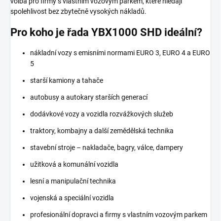
volba pro firmy s vlastním vozovým parkem, které hledají
spolehlivost bez zbytečně vysokých nákladů.
Pro koho je řada YBX1000 SHD ideální?
nákladní vozy s emisními normami EURO 3, EURO 4 a EURO
5
starší kamiony a tahače
autobusy a autokary starších generací
dodávkové vozy a vozidla rozvážkových služeb
traktory, kombajny a další zemědělská technika
stavební stroje – nakladače, bagry, válce, dampery
užitková a komunální vozidla
lesní a manipulační technika
vojenská a speciální vozidla
profesionální dopravci a firmy s vlastním vozovým parkem