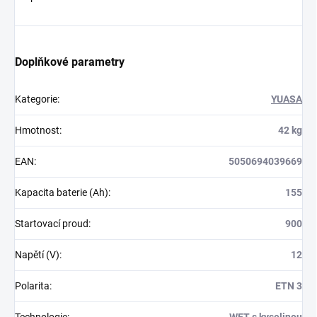
Doplňkové parametry
Kategorie
:
YUASA
Hmotnost
:
42 kg
EAN
:
5050694039669
Kapacita baterie (Ah)
:
155
Startovací proud
:
900
Napětí (V)
:
12
Polarita
:
ETN 3