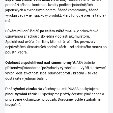
prochází přísnou kontrolou kvality podle nejnáročnějších
japonských a evropských norem. Žádné kompromisy, žádné
výrobní vady – jen špičkový produkt, který funguje přesně tak, jak
má.
Důvěra milionů řidičů po celém světě
YUASA je celosvětově
uznávanou značkou číslo jedna v oblasti akumulátorů.
Spolehlivost ověřená miliony kilometrů reálného provozu v
nejrůznějších klimatických podmínkách – od arktického mrazu po
pouštní vedra.
Odolnost a spolehlivost nad rámec normy
YUASA baterie
překonávají standardní požadavky výrobců aut. Vyšší startovací
výkon, delší životnost, lepší odolnost proti vibracím – to vše
dostáváte v jednom balení.
Plná výrobní záruka
Na všechny baterie YUASA poskytujeme
plnou výrobní záruku
. Expedujeme je vždy čerstvé, plně nabité a
připravené k okamžitému použití. Doručíme rychle a zabalíme
bezpečně.