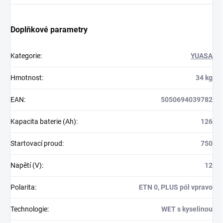
Doplňkové parametry
Kategorie
:
YUASA
Hmotnost
:
34 kg
EAN
:
5050694039782
Kapacita baterie (Ah)
:
126
Startovací proud
:
750
Napětí (V)
:
12
Polarita
:
ETN 0, PLUS pól vpravo
Technologie
:
WET s kyselinou