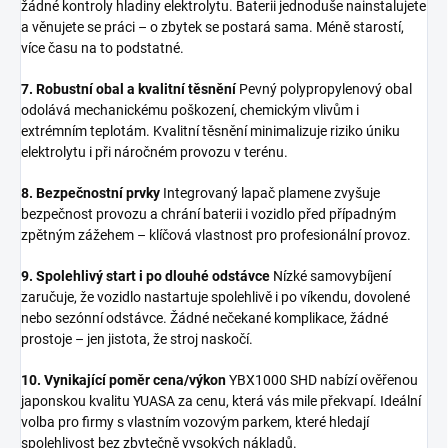
žádné kontroly hladiny elektrolytu. Baterii jednoduše nainstalujete
a věnujete se práci – o zbytek se postará sama. Méně starostí,
více času na to podstatné.
7. Robustní obal a kvalitní těsnění
Pevný polypropylenový obal
odolává mechanickému poškození, chemickým vlivům i
extrémním teplotám. Kvalitní těsnění minimalizuje riziko úniku
elektrolytu i při náročném provozu v terénu.
8. Bezpečnostní prvky
Integrovaný lapač plamene zvyšuje
bezpečnost provozu a chrání baterii i vozidlo před případným
zpětným zážehem – klíčová vlastnost pro profesionální provoz.
9. Spolehlivý start i po dlouhé odstávce
Nízké samovybíjení
zaručuje, že vozidlo nastartuje spolehlivě i po víkendu, dovolené
nebo sezónní odstávce. Žádné nečekané komplikace, žádné
prostoje – jen jistota, že stroj naskočí.
10. Vynikající poměr cena/výkon
YBX1000 SHD nabízí ověřenou
japonskou kvalitu YUASA za cenu, která vás mile překvapí. Ideální
volba pro firmy s vlastním vozovým parkem, které hledají
spolehlivost bez zbytečně vysokých nákladů.