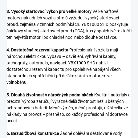
3. Vysoký startovací výkon pro velké motory
Velké naftové
motory nákladních vozů a strojů vyžadují vysoký startovací
proud, zejména v zimních podmínkách. YBX1000 SHD poskytuje
špičkový studený startovací proud (CCA), který spolehlivě roztočí i
ten největší motor i po chladné noci nebo dlouhé odstávce.
4. Dostatečná rezervní kapacita
Profesionální vozidla mají
náročnou elektrickou výbavu – osvětlení, vyhřívání kabiny,
tachografy, autorádia, navigaci. YBX1000 SHD nabízí
dostatečnou rezervní kapacitu pro spolehlivé napájení všech
standardních spotřebičů i při delším stání s motorem ve
volnoběhu.
5. Dlouhá životnost v náročných podmínkách
Kvalitní materiály a
precizní výroba zaručují výrazně delší životnost než u běžných
nebrandových baterií. Méně výměn, méně prostojů, nižší celkové
náklady na provoz – přesně to, co každý profesionální dopravce
ocení.
6. Bezúdržbová konstrukce
Žádné dolévání destilované vody,