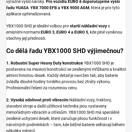
výrazně vyšší nároky.
Pro vozidla EURO 6 doporučujeme vyšší
řadu YUASA YBX 7000 EFB a YBX 9000 AGM
, která je pro tyto
aplikace optimalizovaná.
YBX1000 SHD je ideální volbou pro
starší nákladní vozy
s
emisními normami
EURO 3, EURO 4 a EURO 5
, kde plně vyniknou
všechny její přednosti.
Co dělá řadu YBX1000 SHD výjimečnou?
1. Robustní Super Heavy Duty konstrukce
YBX1000 SHD je
postavena na masivní konstrukci se zesílenými mřížkami a kvalitní
aktivní hmotou desek. Každý detail je navržen tak, aby baterie
zvládla dlouhé hodiny tvrdého provozu bez ztráty výkonu.
Profesionální řešení za rozumnou cenu.
2. Vysoká odolnost proti vibracím
Nákladní vozy, traktory,
stavební stroje a další užitková technika jsou vystaveny
mimořádným vibracím a otřesům. YBX1000 SHD má speciálně
zesílené uchycení desek, které zaručuje plnou funkčnost i v
náročných podmínkách – tam, kde běžné baterie selhávají během
několika měsíců.