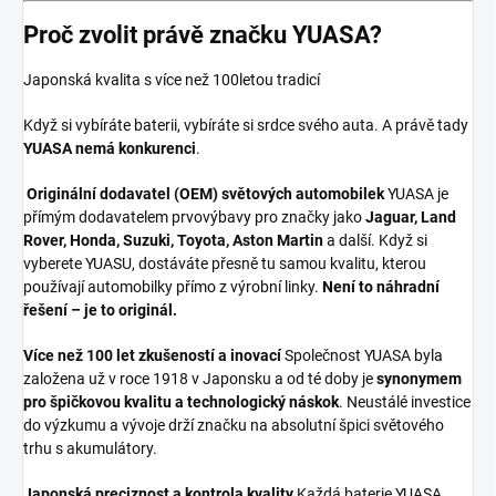
Proč zvolit právě značku YUASA?
Japonská kvalita s více než 100letou tradicí
Když si vybíráte baterii, vybíráte si srdce svého auta. A právě tady
YUASA nemá konkurenci
.
Originální dodavatel (OEM) světových automobilek
YUASA je
přímým dodavatelem prvovýbavy pro značky jako
Jaguar, Land
Rover, Honda, Suzuki, Toyota, Aston Martin
a další. Když si
vyberete YUASU, dostáváte přesně tu samou kvalitu, kterou
používají automobilky přímo z výrobní linky.
Není to náhradní
řešení – je to originál.
Více než 100 let zkušeností a inovací
Společnost YUASA byla
založena už v roce 1918 v Japonsku a od té doby je
synonymem
pro špičkovou kvalitu a technologický náskok
. Neustálé investice
do výzkumu a vývoje drží značku na absolutní špici světového
trhu s akumulátory.
Japonská preciznost a kontrola kvality
Každá baterie YUASA