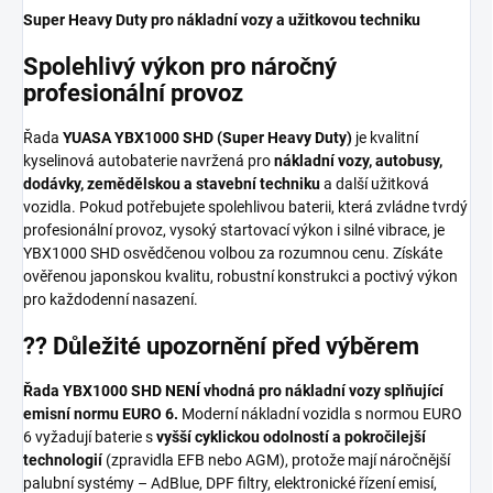
Super Heavy Duty pro nákladní vozy a užitkovou techniku
Spolehlivý výkon pro náročný
profesionální provoz
Řada
YUASA YBX1000 SHD (Super Heavy Duty)
je kvalitní
kyselinová autobaterie navržená pro
nákladní vozy, autobusy,
dodávky, zemědělskou a stavební techniku
a další užitková
vozidla. Pokud potřebujete spolehlivou baterii, která zvládne tvrdý
profesionální provoz, vysoký startovací výkon i silné vibrace, je
YBX1000 SHD osvědčenou volbou za rozumnou cenu. Získáte
ověřenou japonskou kvalitu, robustní konstrukci a poctivý výkon
pro každodenní nasazení.
?? Důležité upozornění před výběrem
Řada YBX1000 SHD NENÍ vhodná pro nákladní vozy splňující
emisní normu EURO 6.
Moderní nákladní vozidla s normou EURO
6 vyžadují baterie s
vyšší cyklickou odolností a pokročilejší
technologií
(zpravidla EFB nebo AGM), protože mají náročnější
palubní systémy – AdBlue, DPF filtry, elektronické řízení emisí,