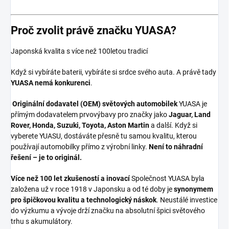
Proč zvolit právě značku YUASA?
Japonská kvalita s více než 100letou tradicí
Když si vybíráte baterii, vybíráte si srdce svého auta. A právě tady
YUASA nemá konkurenci
.
Originální dodavatel (OEM) světových automobilek
YUASA je
přímým dodavatelem prvovýbavy pro značky jako
Jaguar, Land
Rover, Honda, Suzuki, Toyota, Aston Martin
a další. Když si
vyberete YUASU, dostáváte přesně tu samou kvalitu, kterou
používají automobilky přímo z výrobní linky.
Není to náhradní
řešení – je to originál.
Více než 100 let zkušeností a inovací
Společnost YUASA byla
založena už v roce 1918 v Japonsku a od té doby je
synonymem
pro špičkovou kvalitu a technologický náskok
. Neustálé investice
do výzkumu a vývoje drží značku na absolutní špici světového
trhu s akumulátory.