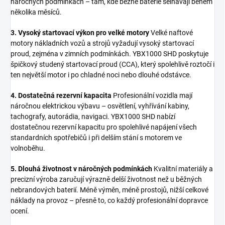
náročných podmínkách – tam, kde běžné baterie selhávají během
několika měsíců.
3. Vysoký startovací výkon pro velké motory
Velké naftové
motory nákladních vozů a strojů vyžadují vysoký startovací
proud, zejména v zimních podmínkách. YBX1000 SHD poskytuje
špičkový studený startovací proud (CCA), který spolehlivě roztočí i
ten největší motor i po chladné noci nebo dlouhé odstávce.
4. Dostatečná rezervní kapacita
Profesionální vozidla mají
náročnou elektrickou výbavu – osvětlení, vyhřívání kabiny,
tachografy, autorádia, navigaci. YBX1000 SHD nabízí
dostatečnou rezervní kapacitu pro spolehlivé napájení všech
standardních spotřebičů i při delším stání s motorem ve
volnoběhu.
5. Dlouhá životnost v náročných podmínkách
Kvalitní materiály a
precizní výroba zaručují výrazně delší životnost než u běžných
nebrandových baterií. Méně výměn, méně prostojů, nižší celkové
náklady na provoz – přesně to, co každý profesionální dopravce
ocení.