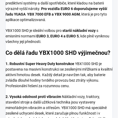
prediktivní systémy a další spotřebiče, které kladou na baterii
výrazně vyšší nároky.
Pro vozidla EURO 6 doporučujeme vyšší
řadu YUASA YBX 7000 EFB a YBX 9000 AGM
, která je pro tyto
aplikace optimalizovaná.
YBX1000 SHD je ideální volbou pro
starší nákladní vozy
s
emisními normami
EURO 3, EURO 4 a EURO 5
, kde plně vyniknou
všechny její přednosti.
Co dělá řadu YBX1000 SHD výjimečnou?
1. Robustní Super Heavy Duty konstrukce
YBX1000 SHD je
postavena na masivní konstrukci se zesílenými mřížkami a kvalitní
aktivní hmotou desek. Každý detail je navržen tak, aby baterie
zvládla dlouhé hodiny tvrdého provozu bez ztráty výkonu.
Profesionální řešení za rozumnou cenu.
2. Vysoká odolnost proti vibracím
Nákladní vozy, traktory,
stavební stroje a další užitková technika jsou vystaveny
mimořádným vibracím a otřesům. YBX1000 SHD má speciálně
zesílené uchycení desek, které zaručuje plnou funkčnost i v