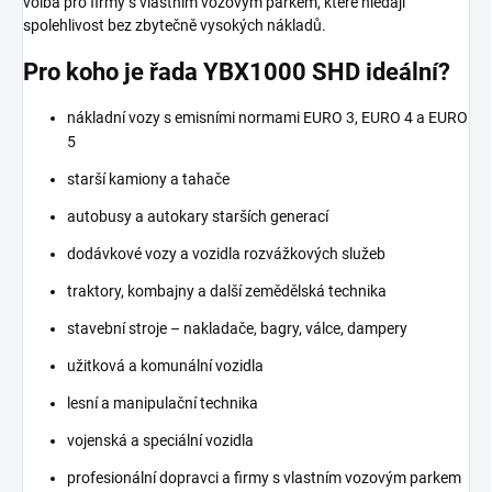
volba pro firmy s vlastním vozovým parkem, které hledají
spolehlivost bez zbytečně vysokých nákladů.
Pro koho je řada YBX1000 SHD ideální?
nákladní vozy s emisními normami EURO 3, EURO 4 a EURO
5
starší kamiony a tahače
autobusy a autokary starších generací
dodávkové vozy a vozidla rozvážkových služeb
traktory, kombajny a další zemědělská technika
stavební stroje – nakladače, bagry, válce, dampery
užitková a komunální vozidla
lesní a manipulační technika
vojenská a speciální vozidla
profesionální dopravci a firmy s vlastním vozovým parkem