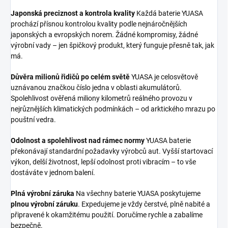
Japonská preciznost a kontrola kvality
Každá baterie YUASA
prochází přísnou kontrolou kvality podle nejnáročnějších
japonských a evropských norem. Žádné kompromisy, žádné
výrobní vady – jen špičkový produkt, který funguje přesně tak, jak
má.
Důvěra milionů řidičů po celém světě
YUASA je celosvětově
uznávanou značkou číslo jedna v oblasti akumulátorů.
Spolehlivost ověřená miliony kilometrů reálného provozu v
nejrůznějších klimatických podmínkách – od arktického mrazu po
pouštní vedra.
Odolnost a spolehlivost nad rámec normy
YUASA baterie
překonávají standardní požadavky výrobců aut. Vyšší startovací
výkon, delší životnost, lepší odolnost proti vibracím – to vše
dostáváte v jednom balení.
Plná výrobní záruka
Na všechny baterie YUASA poskytujeme
plnou výrobní záruku
. Expedujeme je vždy čerstvé, plně nabité a
připravené k okamžitému použití. Doručíme rychle a zabalíme
bezpečně.