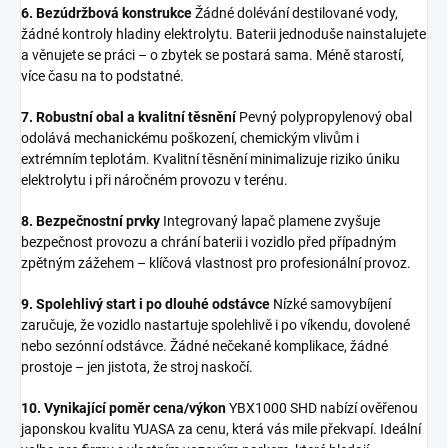
6. Bezúdržbová konstrukce
Žádné dolévání destilované vody,
žádné kontroly hladiny elektrolytu. Baterii jednoduše nainstalujete
a věnujete se práci – o zbytek se postará sama. Méně starostí,
více času na to podstatné.
7. Robustní obal a kvalitní těsnění
Pevný polypropylenový obal
odolává mechanickému poškození, chemickým vlivům i
extrémním teplotám. Kvalitní těsnění minimalizuje riziko úniku
elektrolytu i při náročném provozu v terénu.
8. Bezpečnostní prvky
Integrovaný lapač plamene zvyšuje
bezpečnost provozu a chrání baterii i vozidlo před případným
zpětným zážehem – klíčová vlastnost pro profesionální provoz.
9. Spolehlivý start i po dlouhé odstávce
Nízké samovybíjení
zaručuje, že vozidlo nastartuje spolehlivě i po víkendu, dovolené
nebo sezónní odstávce. Žádné nečekané komplikace, žádné
prostoje – jen jistota, že stroj naskočí.
10. Vynikající poměr cena/výkon
YBX1000 SHD nabízí ověřenou
japonskou kvalitu YUASA za cenu, která vás mile překvapí. Ideální