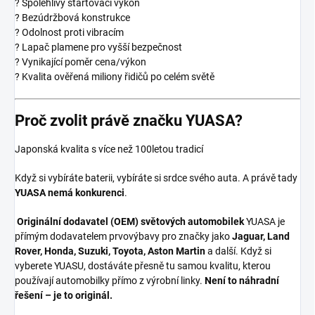
? Spolehlivý startovací výkon
? Bezúdržbová konstrukce
? Odolnost proti vibracím
? Lapač plamene pro vyšší bezpečnost
? Vynikající poměr cena/výkon
? Kvalita ověřená miliony řidičů po celém světě
Proč zvolit právě značku YUASA?
Japonská kvalita s více než 100letou tradicí
Když si vybíráte baterii, vybíráte si srdce svého auta. A právě tady
YUASA nemá konkurenci
.
Originální dodavatel (OEM) světových automobilek
YUASA je
přímým dodavatelem prvovýbavy pro značky jako
Jaguar, Land
Rover, Honda, Suzuki, Toyota, Aston Martin
a další. Když si
vyberete YUASU, dostáváte přesně tu samou kvalitu, kterou
používají automobilky přímo z výrobní linky.
Není to náhradní
řešení – je to originál.