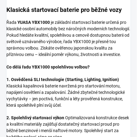
Klasická startovací baterie pro běžné vozy
Řada
YUASA YBX1000
je základní startovací baterie určená pro
klasické osobní automobily bez náročných moderních technologií.
Pokud hledáte kvalitní, spolehlivou a cenově dostupnou baterii od
světově uznávaného výrobce, řada YBX1000 je přesně tou
správnou volbou. Získáte ověřenou japonskou kvalitu za
příznivou cenu – ideální poměr výkonu, životnosti a investice.
Co dělá řadu YBX1000 spolehlivou volbou?
1. Osvědčená SLI technologie (Starting, Lighting, Ignition)
Klasická kapalinová baterie navržená pro startování motoru,
napájení osvětlení a zapalování. Žádné zbytečné technologické
vychytávky – jen poctivá, funkční a léty prověřená konstrukce,
která spolehlivě plní svůj účel.
2. Spolehlivý startovací výkon
Optimalizovaná konstrukce desek
a kvalitní materiály zajišťují dostatečný startovací proud pro
běžné benzinové i menší naftové motory. Spolehlivý start za
každého počasí, ráno co ráno.