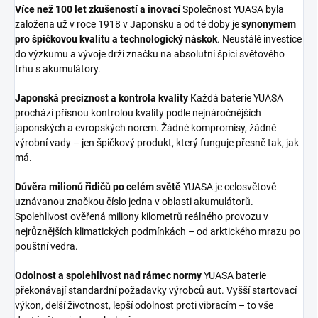
Více než 100 let zkušeností a inovací
Společnost YUASA byla
založena už v roce 1918 v Japonsku a od té doby je
synonymem
pro špičkovou kvalitu a technologický náskok
. Neustálé investice
do výzkumu a vývoje drží značku na absolutní špici světového
trhu s akumulátory.
Japonská preciznost a kontrola kvality
Každá baterie YUASA
prochází přísnou kontrolou kvality podle nejnáročnějších
japonských a evropských norem. Žádné kompromisy, žádné
výrobní vady – jen špičkový produkt, který funguje přesně tak, jak
má.
Důvěra milionů řidičů po celém světě
YUASA je celosvětově
uznávanou značkou číslo jedna v oblasti akumulátorů.
Spolehlivost ověřená miliony kilometrů reálného provozu v
nejrůznějších klimatických podmínkách – od arktického mrazu po
pouštní vedra.
Odolnost a spolehlivost nad rámec normy
YUASA baterie
překonávají standardní požadavky výrobců aut. Vyšší startovací
výkon, delší životnost, lepší odolnost proti vibracím – to vše