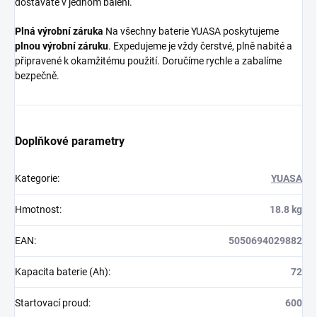
dostáváte v jednom balení.
Plná výrobní záruka
Na všechny baterie YUASA poskytujeme
plnou výrobní záruku
. Expedujeme je vždy čerstvé, plně nabité a
připravené k okamžitému použití. Doručíme rychle a zabalíme
bezpečně.
Doplňkové parametry
Kategorie
:
YUASA
Hmotnost
:
18.8 kg
EAN
:
5050694029882
Kapacita baterie (Ah)
:
72
Startovací proud
:
600