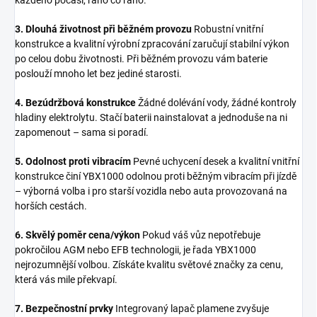
3. Dlouhá životnost při běžném provozu
Robustní vnitřní
konstrukce a kvalitní výrobní zpracování zaručují stabilní výkon
po celou dobu životnosti. Při běžném provozu vám baterie
poslouží mnoho let bez jediné starosti.
4. Bezúdržbová konstrukce
Žádné dolévání vody, žádné kontroly
hladiny elektrolytu. Stačí baterii nainstalovat a jednoduše na ni
zapomenout – sama si poradí.
5. Odolnost proti vibracím
Pevné uchycení desek a kvalitní vnitřní
konstrukce činí YBX1000 odolnou proti běžným vibracím při jízdě
– výborná volba i pro starší vozidla nebo auta provozovaná na
horších cestách.
6. Skvělý poměr cena/výkon
Pokud váš vůz nepotřebuje
pokročilou AGM nebo EFB technologii, je řada YBX1000
nejrozumnější volbou. Získáte kvalitu světové značky za cenu,
která vás mile překvapí.
7. Bezpečnostní prvky
Integrovaný lapač plamene zvyšuje