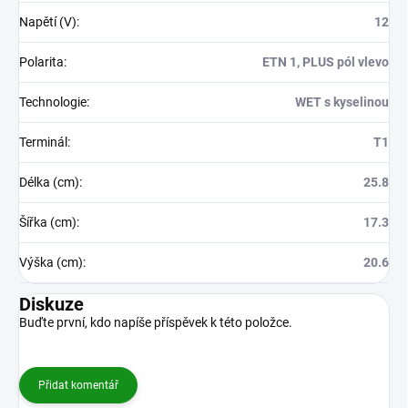
Napětí (V)
:
12
Polarita
:
ETN 1, PLUS pól vlevo
Technologie
:
WET s kyselinou
Terminál
:
T1
Délka (cm)
:
25.8
Šířka (cm)
:
17.3
Výška (cm)
:
20.6
Diskuze
Buďte první, kdo napíše příspěvek k této položce.
Přidat komentář