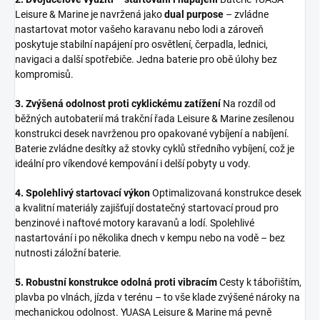
Leisure & Marine je navržená jako
dual purpose
– zvládne
nastartovat motor vašeho karavanu nebo lodi a zároveň
poskytuje stabilní napájení pro osvětlení, čerpadla, lednici,
navigaci a další spotřebiče. Jedna baterie pro obě úlohy bez
kompromisů.
3. Zvýšená odolnost proti cyklickému zatížení
Na rozdíl od
běžných autobaterií má trakční řada Leisure & Marine zesílenou
konstrukci desek navrženou pro opakované vybíjení a nabíjení.
Baterie zvládne desítky až stovky cyklů středního vybíjení, což je
ideální pro víkendové kempování i delší pobyty u vody.
4. Spolehlivý startovací výkon
Optimalizovaná konstrukce desek
a kvalitní materiály zajišťují dostatečný startovací proud pro
benzinové i naftové motory karavanů a lodí. Spolehlivé
nastartování i po několika dnech v kempu nebo na vodě – bez
nutnosti záložní baterie.
5. Robustní konstrukce odolná proti vibracím
Cesty k tábořištím,
plavba po vlnách, jízda v terénu – to vše klade zvýšené nároky na
mechanickou odolnost. YUASA Leisure & Marine má pevně