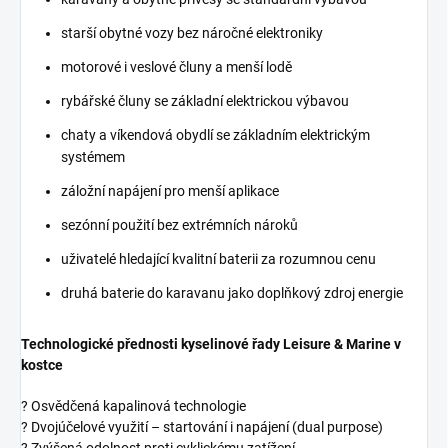
starší obytné vozy bez náročné elektroniky
motorové i veslové čluny a menší lodě
rybářské čluny se základní elektrickou výbavou
chaty a víkendová obydlí se základním elektrickým
systémem
záložní napájení pro menší aplikace
sezónní použití bez extrémních nároků
uživatelé hledající kvalitní baterii za rozumnou cenu
druhá baterie do karavanu jako doplňkový zdroj energie
Technologické přednosti kyselinové řady Leisure & Marine v
kostce
? Osvědčená kapalinová technologie
? Dvojúčelové využití – startování i napájení (dual purpose)
? Zvýšená odolnost proti cyklickému zatížení