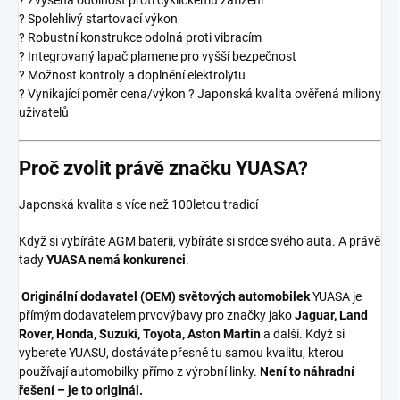
? Spolehlivý startovací výkon
? Robustní konstrukce odolná proti vibracím
? Integrovaný lapač plamene pro vyšší bezpečnost
? Možnost kontroly a doplnění elektrolytu
? Vynikající poměr cena/výkon ? Japonská kvalita ověřená miliony
uživatelů
Proč zvolit právě značku YUASA?
Japonská kvalita s více než 100letou tradicí
Když si vybíráte AGM baterii, vybíráte si srdce svého auta. A právě
tady
YUASA nemá konkurenci
.
Originální dodavatel (OEM) světových automobilek
YUASA je
přímým dodavatelem prvovýbavy pro značky jako
Jaguar, Land
Rover, Honda, Suzuki, Toyota, Aston Martin
a další. Když si
vyberete YUASU, dostáváte přesně tu samou kvalitu, kterou
používají automobilky přímo z výrobní linky.
Není to náhradní
řešení – je to originál.