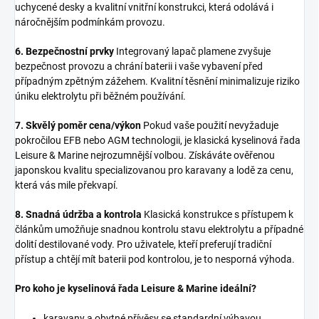
uchycené desky a kvalitní vnitřní konstrukci, která odolává i
náročnějším podmínkám provozu.
6. Bezpečnostní prvky
Integrovaný lapač plamene zvyšuje
bezpečnost provozu a chrání baterii i vaše vybavení před
případným zpětným zážehem. Kvalitní těsnění minimalizuje riziko
úniku elektrolytu při běžném používání.
7. Skvělý poměr cena/výkon
Pokud vaše použití nevyžaduje
pokročilou EFB nebo AGM technologii, je klasická kyselinová řada
Leisure & Marine nejrozumnější volbou. Získáváte ověřenou
japonskou kvalitu specializovanou pro karavany a lodě za cenu,
která vás mile překvapí.
8. Snadná údržba a kontrola
Klasická konstrukce s přístupem k
článkům umožňuje snadnou kontrolu stavu elektrolytu a případné
dolití destilované vody. Pro uživatele, kteří preferují tradiční
přístup a chtějí mít baterii pod kontrolou, je to nesporná výhoda.
Pro koho je kyselinová řada Leisure & Marine ideální?
karavany a obytné přívěsy se standardní výbavou