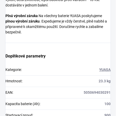
dostáváte v jednom balení.
Plná výrobní záruka
Na všechny baterie YUASA poskytujeme
plnou výrobní záruku
. Expedujeme je vždy čerstvé, plně nabité a
připravené k okamžitému použití. Doručíme rychle a zabalíme
bezpečně.
Doplňkové parametry
Kategorie
:
YUASA
Hmotnost
:
23.3 kg
EAN
:
5050694030291
Kapacita baterie (Ah)
:
100
Startovací proud
:
900