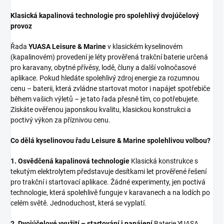
Klasická kapalinová technologie pro spolehlivý dvojúčelový
provoz
Řada
YUASA Leisure & Marine
v klasickém kyselinovém
(kapalinovém) provedení je léty prověřená trakční baterie určená
pro karavany, obytné přívěsy, lodě, čluny a další volnočasové
aplikace. Pokud hledáte spolehlivý zdroj energie za rozumnou
cenu – baterii, která zvládne startovat motor i napájet spotřebiče
během vašich výletů – je tato řada přesně tím, co potřebujete.
Získáte ověřenou japonskou kvalitu, klasickou konstrukci a
poctivý výkon za příznivou cenu.
Co dělá kyselinovou řadu Leisure & Marine spolehlivou volbou?
1. Osvědčená kapalinová technologie
Klasická konstrukce s
tekutým elektrolytem představuje desítkami let prověřené řešení
pro trakční i startovací aplikace. Žádné experimenty, jen poctivá
technologie, která spolehlivě funguje v karavanech a na lodích po
celém světě. Jednoduchost, která se vyplatí.
2. Dvojúčelové využití – startování i napájení
Baterie YUASA