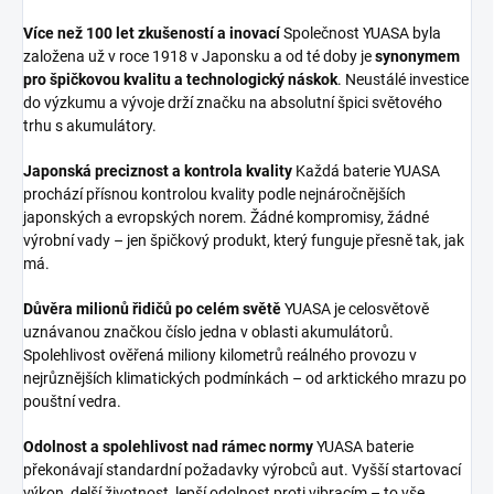
Více než 100 let zkušeností a inovací
Společnost YUASA byla
založena už v roce 1918 v Japonsku a od té doby je
synonymem
pro špičkovou kvalitu a technologický náskok
. Neustálé investice
do výzkumu a vývoje drží značku na absolutní špici světového
trhu s akumulátory.
Japonská preciznost a kontrola kvality
Každá baterie YUASA
prochází přísnou kontrolou kvality podle nejnáročnějších
japonských a evropských norem. Žádné kompromisy, žádné
výrobní vady – jen špičkový produkt, který funguje přesně tak, jak
má.
Důvěra milionů řidičů po celém světě
YUASA je celosvětově
uznávanou značkou číslo jedna v oblasti akumulátorů.
Spolehlivost ověřená miliony kilometrů reálného provozu v
nejrůznějších klimatických podmínkách – od arktického mrazu po
pouštní vedra.
Odolnost a spolehlivost nad rámec normy
YUASA baterie
překonávají standardní požadavky výrobců aut. Vyšší startovací
výkon, delší životnost, lepší odolnost proti vibracím – to vše