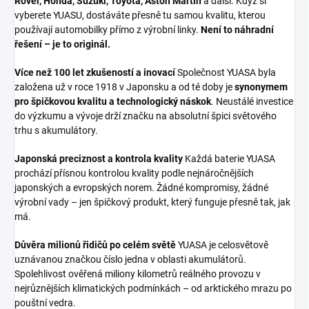
Rover, Honda, Suzuki, Toyota, Aston Martin
a další. Když si
vyberete YUASU, dostáváte přesně tu samou kvalitu, kterou
používají automobilky přímo z výrobní linky.
Není to náhradní
řešení – je to originál.
Více než 100 let zkušeností a inovací
Společnost YUASA byla
založena už v roce 1918 v Japonsku a od té doby je
synonymem
pro špičkovou kvalitu a technologický náskok
. Neustálé investice
do výzkumu a vývoje drží značku na absolutní špici světového
trhu s akumulátory.
Japonská preciznost a kontrola kvality
Každá baterie YUASA
prochází přísnou kontrolou kvality podle nejnáročnějších
japonských a evropských norem. Žádné kompromisy, žádné
výrobní vady – jen špičkový produkt, který funguje přesně tak, jak
má.
Důvěra milionů řidičů po celém světě
YUASA je celosvětově
uznávanou značkou číslo jedna v oblasti akumulátorů.
Spolehlivost ověřená miliony kilometrů reálného provozu v
nejrůznějších klimatických podmínkách – od arktického mrazu po
pouštní vedra.