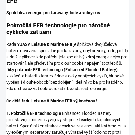
EFB
Spolehlivá energie pro karavany, lodě a volný čas
Pokročilá EFB technologie pro náročné
cyklické zatížení
Řada
YUASA Leisure & Marine EFB
je špičková dvojúčelová
baterie navržená speciálně pro karavany, obytné vozy, lodě, jachty
a další aplikace, kde potřebujete spolehlivý zdroj energie nejen pro
startování, ale především pro dlouhodobé napájení spotřebičů.
Díky pokročilé
EFB technologii (Enhanced Flooded Battery)
získáváte baterii, která zvládne stovky nabíjecích cyklů, hluboké
vybíjení i dlouhé období bez dobíjení. Ideální volba pro každého,
kdo si chce užívat dobrodružství bez starostí o energii.
Co dělá řadu Leisure & Marine EFB výjimečnou?
1. Pokročilá EFB technologie
Enhanced Flooded Battery
představuje moderní vývojový stupeň klasických kapalinových
baterií. Speciální konstrukce desek se zesílenou aktivní hmotou a
vylepšenými separátory zaručuje výrazně vyšší odolnost proti