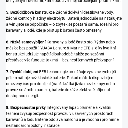
uchycenými deskami, která odolává i nejnáročnějším podmínkám.
5. Bezúdržbová konstrukce
Žádné dolévání destilované vody,
žádné kontroly hladiny elektrolytu. Baterii jednoduše nainstalujete
a věnujete se odpočinku – o zbytek se postará sama. Ideální pro
karavany a lodě, kde je přístup k baterii často omezený.
6. Nízké samovybíjení
Karavany a lodě často stojí týdny nebo
měsíce bez použití. YUASA Leisure & Marine EFB si díky kvalitní
konstrukci udržuje napětí dlouhodobě, takže po sezónní
přestávce vše funguje, jak má – bez nepříjemných překvapení.
7. Rychlé dobíjení
EFB technologie umožňuje výrazně rychlejší
příjem náboje než klasické baterie. Pokud máte k dispozici jen
omezený čas pro dobíjení (např. krátká jízda mezi kempy nebo
provoz solárního panelu), baterie dokáže efektivně přijmout
dostupnou energii.
8. Bezpečnostní prvky
Integrovaný lapač plamene a kvalitní
těsnění zvyšují bezpečnost provozu v uzavřených prostorách
karavanů a lodí. Baterie odolává náklonu a je vhodná i pro mírně
nestandardní polohy instalace.