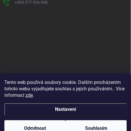
+420 577 926 998
INFORMACE PRO VÁS
Tento web používá soubory cookie. Dalším procházením
tohoto webu vyjadřujete souhlas s jejich používáním.. Více
Kontakty
informací
zde
.
Formuláře ke stažení
O nás
Nastavení
Copyright 2026
ADIMA BRÁZDIL
. Všechna práva vyhrazena.
Odmítnout
Souhlasím