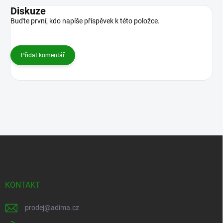
Diskuze
Buďte první, kdo napíše příspěvek k této položce.
Přidat komentář
Z
á
p
a
t
KONTAKT
í
prodej
@
adima.cz