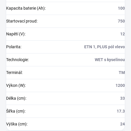
Kapacita baterie (Ah)
:
100
Startovací proud
:
750
Napětí (V)
:
12
Polarita
:
ETN 1, PLUS pól vlevo
Technologie
:
WET s kyselinou
Terminál
:
TM
Výkon (W)
:
1200
Délka (cm)
:
33
Šířka (cm)
:
17.3
Výška (cm)
:
24