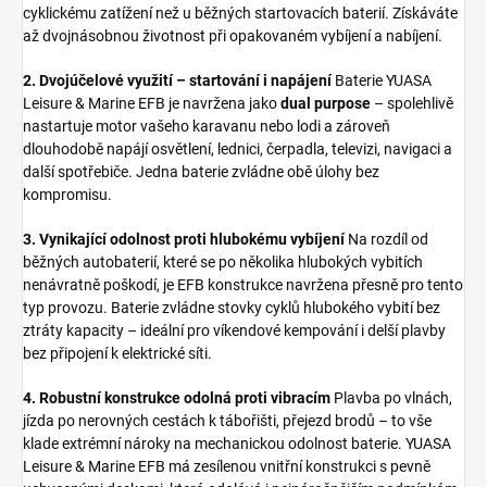
cyklickému zatížení než u běžných startovacích baterií. Získáváte
až dvojnásobnou životnost při opakovaném vybíjení a nabíjení.
2. Dvojúčelové využití – startování i napájení
Baterie YUASA
Leisure & Marine EFB je navržena jako
dual purpose
– spolehlivě
nastartuje motor vašeho karavanu nebo lodi a zároveň
dlouhodobě napájí osvětlení, lednici, čerpadla, televizi, navigaci a
další spotřebiče. Jedna baterie zvládne obě úlohy bez
kompromisu.
3. Vynikající odolnost proti hlubokému vybíjení
Na rozdíl od
běžných autobaterií, které se po několika hlubokých vybitích
nenávratně poškodí, je EFB konstrukce navržena přesně pro tento
typ provozu. Baterie zvládne stovky cyklů hlubokého vybití bez
ztráty kapacity – ideální pro víkendové kempování i delší plavby
bez připojení k elektrické síti.
4. Robustní konstrukce odolná proti vibracím
Plavba po vlnách,
jízda po nerovných cestách k tábořišti, přejezd brodů – to vše
klade extrémní nároky na mechanickou odolnost baterie. YUASA
Leisure & Marine EFB má zesílenou vnitřní konstrukci s pevně