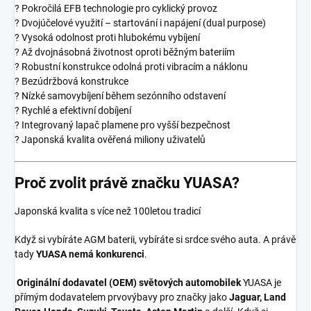
? Pokročilá EFB technologie pro cyklický provoz
? Dvojúčelové využití – startování i napájení (dual purpose)
? Vysoká odolnost proti hlubokému vybíjení
? Až dvojnásobná životnost oproti běžným bateriím
? Robustní konstrukce odolná proti vibracím a náklonu
? Bezúdržbová konstrukce
? Nízké samovybíjení během sezónního odstavení
? Rychlé a efektivní dobíjení
? Integrovaný lapač plamene pro vyšší bezpečnost
? Japonská kvalita ověřená miliony uživatelů
Proč zvolit právě značku YUASA?
Japonská kvalita s více než 100letou tradicí
Když si vybíráte AGM baterii, vybíráte si srdce svého auta. A právě
tady
YUASA nemá konkurenci
.
Originální dodavatel (OEM) světových automobilek
YUASA je
přímým dodavatelem prvovýbavy pro značky jako
Jaguar, Land