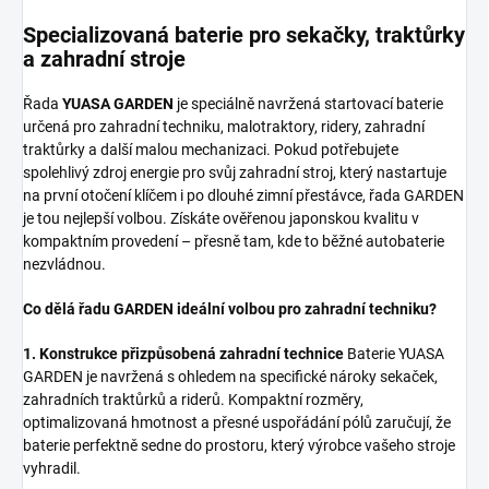
Specializovaná baterie pro sekačky, traktůrky
a zahradní stroje
Řada
YUASA GARDEN
je speciálně navržená startovací baterie
určená pro zahradní techniku, malotraktory, ridery, zahradní
traktůrky a další malou mechanizaci. Pokud potřebujete
spolehlivý zdroj energie pro svůj zahradní stroj, který nastartuje
na první otočení klíčem i po dlouhé zimní přestávce, řada GARDEN
je tou nejlepší volbou. Získáte ověřenou japonskou kvalitu v
kompaktním provedení – přesně tam, kde to běžné autobaterie
nezvládnou.
Co dělá řadu GARDEN ideální volbou pro zahradní techniku?
1. Konstrukce přizpůsobená zahradní technice
Baterie YUASA
GARDEN je navržená s ohledem na specifické nároky sekaček,
zahradních traktůrků a riderů. Kompaktní rozměry,
optimalizovaná hmotnost a přesné uspořádání pólů zaručují, že
baterie perfektně sedne do prostoru, který výrobce vašeho stroje
vyhradil.