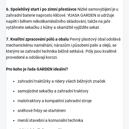
6. Spolehlivý start i po zimní přestávce
Nízké samovybíjení je u
zahradní baterie naprosto klíčové. YUASA GARDEN si udržuje
napětí i během několikaměsíčního skladování, takže na jaře
vytáhnete sekačku z kůlny a okamžitě vyjíždíte sekat.
7. Kvalitní zpracování pólů a obalu
Pevný plastový obal odolává
mechanickému namáhání, nárazům i působení paliv a olejů, se
kterými se zahradní technika běžně setkává. Póly jsou kvalitně
provedené a odolávají korozi.
Pro koho je řada GARDEN ideální?
zahradní traktůrky a ridery všech běžných značek
samojízdné sekačky a zahradní traktory
malotraktory a kompaktní zahradní stroje
sněhové frézy se startérem
menší stavební a komunální technika