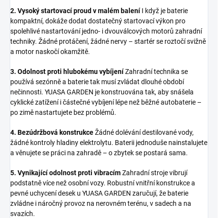
2. Vysoký startovací proud v malém balení
I když je baterie
kompaktní, dokáže dodat dostatečný startovací výkon pro
spolehlivé nastartování jedno- i dvouválcových motorů zahradní
techniky. Žádné protáčení, žádné nervy – startér se roztočí svižně
a motor naskočí okamžitě.
3. Odolnost proti hlubokému vybíjení
Zahradní technika se
používá sezónně a baterie tak musí zvládat dlouhé období
nečinnosti. YUASA GARDEN je konstruována tak, aby snášela
cyklické zatížení i částečné vybíjení lépe než běžné autobaterie –
po zimě nastartujete bez problémů.
4. Bezúdržbová konstrukce
Žádné dolévání destilované vody,
žádné kontroly hladiny elektrolytu. Baterii jednoduše nainstalujete
a věnujete se práci na zahradě – o zbytek se postará sama.
5. Vynikající odolnost proti vibracím
Zahradní stroje vibrují
podstatně více než osobní vozy. Robustní vnitřní konstrukce a
pevné uchycení desek u YUASA GARDEN zaručují, že baterie
zvládne i náročný provoz na nerovném terénu, v sadech a na
svazích.