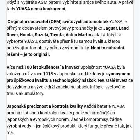
Když si vybíráte AGM baterii, vybíráte si srdce svého auta. A právě
tady
YUASA nemá konkurenci
.
Originální dodavatel (OEM) světových automobilek
YUASA je
přímým dodavatelem prvovýbavy pro značky jako
Jaguar, Land
Rover, Honda, Suzuki, Toyota, Aston Martin
a další. Když si
vyberete YUASU, dostáváte přesně tu samou kvalitu, kterou
používají automobilky přímo z výrobní linky.
Není to náhradní
řešení – je to originál.
Více než 100 let zkušeností a inovací
Společnost YUASA byla
založena už v roce 1918 v Japonsku a od té doby je
synonymem
pro špičkovou kvalitu a technologický náskok
. Neustálé investice
do výzkumu a vývoje drží značku na absolutní špici světového
trhu s akumulátory.
Japonská preciznost a kontrola kvality
Každá baterie YUASA
prochází přísnou kontrolou kvality podle nejnáročnějších
japonských a evropských norem. Žádné kompromisy, žádné
výrobní vady – jen špičkový produkt, který funguje přesně tak, jak
má.