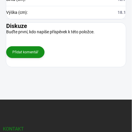
Výška (cm)
:
18.1
Diskuze
Buďte první, kdo napíše příspěvek k této položce.
Přidat komentář
Z
á
p
a
t
KONTAKT