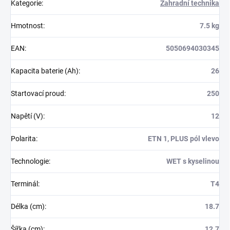
Kategorie
:
Zahradní technika
Hmotnost
:
7.5 kg
EAN
:
5050694030345
Kapacita baterie (Ah)
:
26
Startovací proud
:
250
Napětí (V)
:
12
Polarita
:
ETN 1, PLUS pól vlevo
Technologie
:
WET s kyselinou
Terminál
:
T4
Délka (cm)
:
18.7
Šířka (cm)
:
12.7