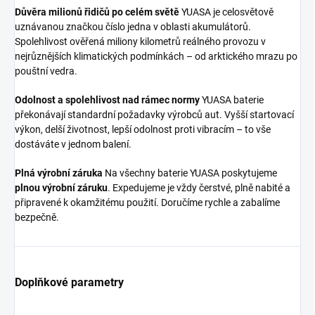
Důvěra milionů řidičů po celém světě
YUASA je celosvětově
uznávanou značkou číslo jedna v oblasti akumulátorů.
Spolehlivost ověřená miliony kilometrů reálného provozu v
nejrůznějších klimatických podmínkách – od arktického mrazu po
pouštní vedra.
Odolnost a spolehlivost nad rámec normy
YUASA baterie
překonávají standardní požadavky výrobců aut. Vyšší startovací
výkon, delší životnost, lepší odolnost proti vibracím – to vše
dostáváte v jednom balení.
Plná výrobní záruka
Na všechny baterie YUASA poskytujeme
plnou výrobní záruku
. Expedujeme je vždy čerstvé, plně nabité a
připravené k okamžitému použití. Doručíme rychle a zabalíme
bezpečně.
Doplňkové parametry