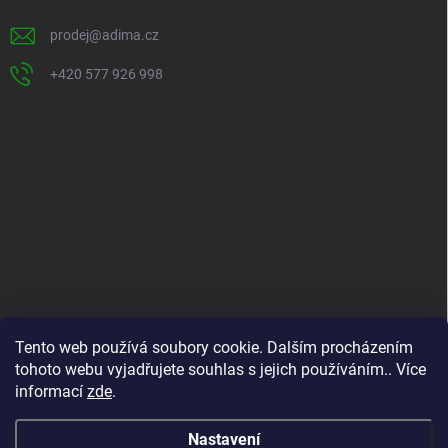
í
prodej
@
adima.cz
+420 577 926 998
INFORMACE PRO VÁS
Tento web používá soubory cookie. Dalším procházením
tohoto webu vyjadřujete souhlas s jejich používáním.. Více
Kontakty
informací
zde
.
Formuláře ke stažení
O nás
Nastavení