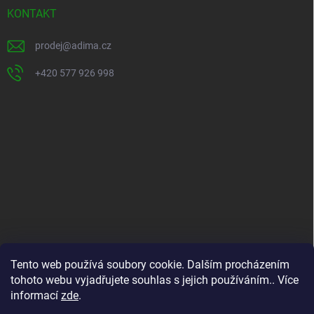
t
KONTAKT
í
prodej
@
adima.cz
+420 577 926 998
INFORMACE PRO VÁS
Tento web používá soubory cookie. Dalším procházením
tohoto webu vyjadřujete souhlas s jejich používáním.. Více
Kontakty
informací
zde
.
Formuláře ke stažení