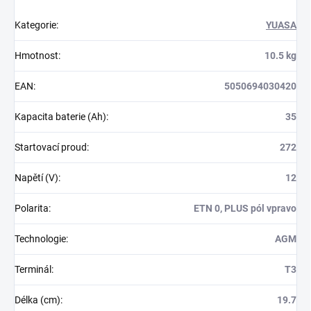
Kategorie
:
YUASA
Hmotnost
:
10.5 kg
EAN
:
5050694030420
Kapacita baterie (Ah)
:
35
Startovací proud
:
272
Napětí (V)
:
12
Polarita
:
ETN 0, PLUS pól vpravo
Technologie
:
AGM
Terminál
:
T3
Délka (cm)
:
19.7