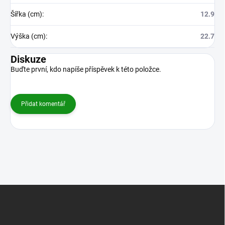
Šířka (cm)
:
12.9
Výška (cm)
:
22.7
Diskuze
Buďte první, kdo napíše příspěvek k této položce.
Přidat komentář
Z
á
p
a