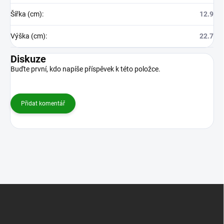
Šířka (cm)
:
12.9
Výška (cm)
:
22.7
Diskuze
Buďte první, kdo napíše příspěvek k této položce.
Přidat komentář
Z
á
p
a