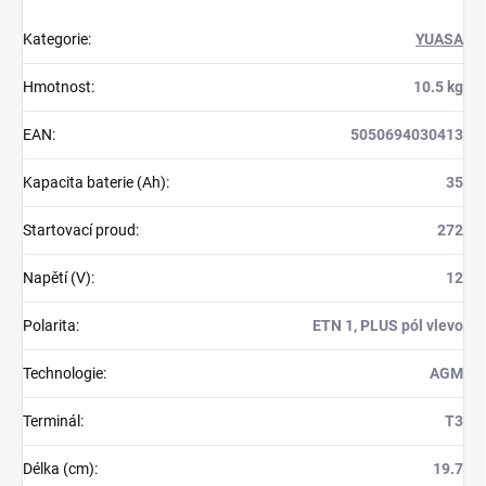
Kategorie
:
YUASA
Hmotnost
:
10.5 kg
EAN
:
5050694030413
Kapacita baterie (Ah)
:
35
Startovací proud
:
272
Napětí (V)
:
12
Polarita
:
ETN 1, PLUS pól vlevo
Technologie
:
AGM
Terminál
:
T3
Délka (cm)
:
19.7