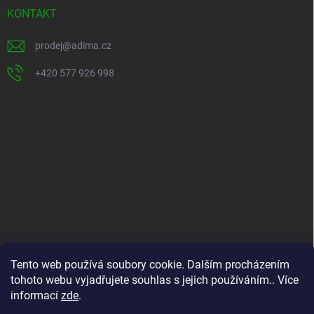
t
KONTAKT
í
prodej
@
adima.cz
+420 577 926 998
INFORMACE PRO VÁS
Tento web používá soubory cookie. Dalším procházením
tohoto webu vyjadřujete souhlas s jejich používáním.. Více
Kontakty
informací
zde
.
Formuláře ke stažení