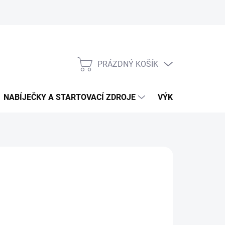
PRÁZDNÝ KOŠÍK
NÁKUPNÍ
KOŠÍK
NABÍJEČKY A STARTOVACÍ ZDROJE
VÝKUP AUTOBATE
225 Kč
71,07 Kč bez DPH
ná
LADEM
: