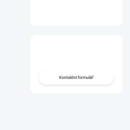
Máte otázku?
Obráťte sa na nás.
Kontaktní formulář