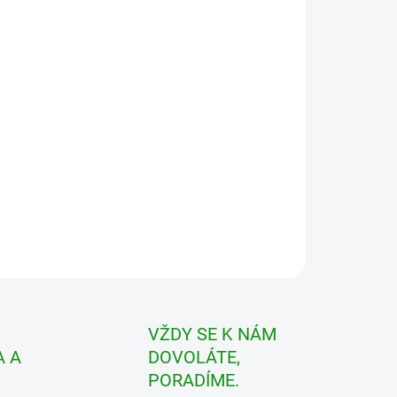
ILNÍ INFORMACE
ZEPTAT SE
VŽDY SE K NÁM
 A
DOVOLÁTE,
PORADÍME.