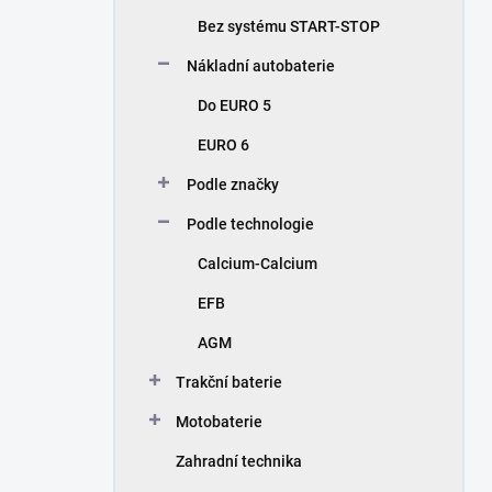
n
Bez systému START-STOP
í
p
Nákladní autobaterie
a
n
Do EURO 5
e
EURO 6
l
Podle značky
Podle technologie
Calcium-Calcium
EFB
AGM
Trakční baterie
Motobaterie
Zahradní technika