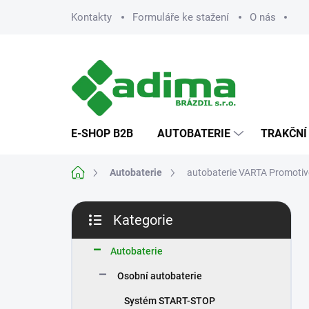
Přejít
Kontakty
Formuláře ke stažení
O nás
na
obsah
E-SHOP B2B
AUTOBATERIE
TRAKČNÍ
Domů
Autobaterie
autobaterie VARTA Promoti
P
Kategorie
o
Přeskočit
s
kategorie
t
Autobaterie
r
Osobní autobaterie
a
n
Systém START-STOP