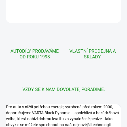
DETAILNÍ INFORMACE
ZEPTAT SE
AUTODÍLY PRODÁVÁME
VLASTNÍ PRODEJNA A
OD ROKU 1998
SKLADY
VŽDY SE K NÁM DOVOLÁTE, PORADÍME.
Pro auta s nižší potřebou energie, vyrobená před rokem 2000,
doporučujeme VARTA Black Dynamic – spolehlivá a bezúdržbová
volba, která nabízí dobrou kvalitu za vynaložené peníze. Jako
obvykle se můžete spolehnout na naši nejnovější technologii