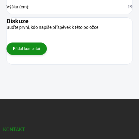
Výška (cm)
:
19
Diskuze
Buďte první, kdo napíše příspěvek k této položce.
Přidat komentář
Z
á
p
a
t
KONTAKT
í