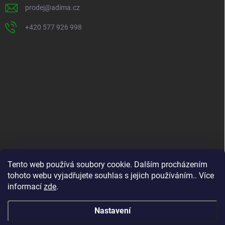
prodej
@
adima.cz
+420 577 926 998
INFORMACE PRO VÁS
Tento web používá soubory cookie. Dalším procházením
tohoto webu vyjadřujete souhlas s jejich používáním.. Více
Kontakty
informací
zde
.
Formuláře ke stažení
O nás
Nastavení