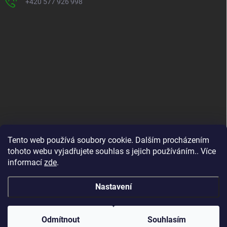
+420 577 926 998
INFORMACE PRO VÁS
Tento web používá soubory cookie. Dalším procházením
tohoto webu vyjadřujete souhlas s jejich používáním.. Více
Kontakty
informací
zde
.
Formuláře ke stažení
O nás
Nastavení
Copyright 2026
ADIMA BRÁZDIL
. Všechna práva vyhrazena.
Odmítnout
Souhlasím