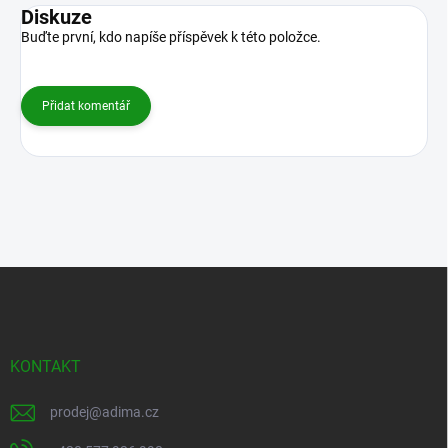
Diskuze
Buďte první, kdo napíše příspěvek k této položce.
Přidat komentář
Z
á
p
a
t
KONTAKT
í
prodej
@
adima.cz