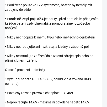
• Používejte pouze ve 12V systémech, baterie by neměly být
zapojeny do série
• Paralelně lze připojit až 4 jednotky - před paralelním připojením
každou baterii vždy plně nabijte pomocí stejného způsobu
nabíjení.
• Nikdy nepřipojujte k jinému typu nebo jiné technologii baterií.
• Nikdy nepropojujte ani nezkratujte kladný a záporný pól.
• Nikdy neinstalujte zařízení do blízkosti zdroje tepla nebo na
přímé sluneční záření.
Obecné provozní podmínky
• Výstupní napětí: 10 - 14.6V (0V, pokud je aktivována BMS
ochrana)
• Povolený rozsah provozních teplot: 0°C - 45°C
• Nepřekračujte 14.6V - maximální povolené napětí: 14.6V