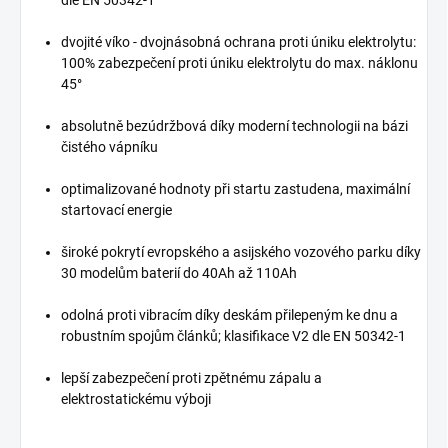
dle EN 50342-1
dvojité víko - dvojnásobná ochrana proti úniku elektrolytu:
100% zabezpečení proti úniku elektrolytu do max. náklonu
45°
absolutně bezúdržbová díky moderní technologii na bázi
čistého vápníku
optimalizované hodnoty při startu zastudena, maximální
startovací energie
široké pokrytí evropského a asijského vozového parku díky
30 modelům baterií do 40Ah až 110Ah
odolná proti vibracím díky deskám přilepeným ke dnu a
robustním spojům článků; klasifikace V2 dle EN 50342-1
lepší zabezpečení proti zpětnému zápalu a
elektrostatickému výboji