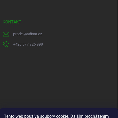
á
p
a
t
KONTAKT
í
prodej
@
adima.cz
+420 577 926 998
INFORMACE PRO VÁS
Tento web používá soubory cookie. Dalším procházením