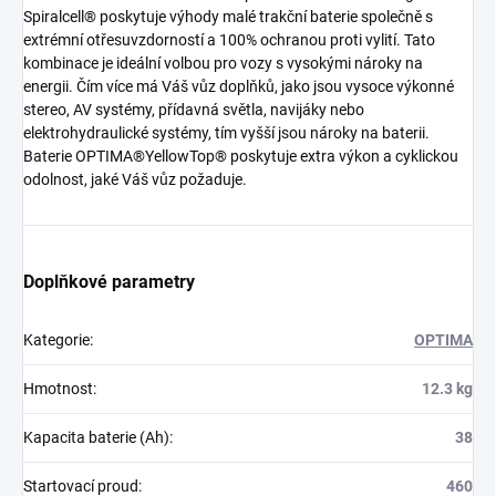
Spiralcell® poskytuje výhody malé trakční baterie společně s
extrémní otřesuvzdorností a 100% ochranou proti vylití. Tato
kombinace je ideální volbou pro vozy s vysokými nároky na
energii. Čím více má Váš vůz doplňků, jako jsou vysoce výkonné
stereo, AV systémy, přídavná světla, navijáky nebo
elektrohydraulické systémy, tím vyšší jsou nároky na baterii.
Baterie OPTIMA®YellowTop® poskytuje extra výkon a cyklickou
odolnost, jaké Váš vůz požaduje.
Doplňkové parametry
Kategorie
:
OPTIMA
Hmotnost
:
12.3 kg
Kapacita baterie (Ah)
:
38
Startovací proud
:
460