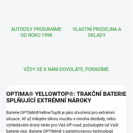
AUTODÍLY PRODÁVÁME
VLASTNÍ PRODEJNA A
OD ROKU 1998
SKLADY
VŽDY SE K NÁM DOVOLÁTE, PORADÍME.
OPTIMA® YELLOWTOP®: TRAKČNÍ BATERIE
SPLŇUJÍCÍ EXTRÉMNÍ NÁROKY
Baterie OPTIMA®YellowTop® je jako stvořená pro extrémní
situace. Ať už milujete silnou muziku s mnoha decibely, nebo
vyhledáváte drsný terén pro Váš off-road, požadujete od Vaší
baterie více. Baterie OPTIMA® s patentovanou technologií